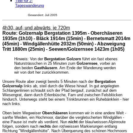
Tipp für 2-
Tageswanderung
Gewandert: Juli 2005
4h30, auf- und abwärts je 720m
Route: Golzernalp Bergstation 1395m - Oberchäseren
1935m (1h10) - Bläck 1914m (15min) - Bernetsmatt 2014m
(45min) - Windgällenhütte 2032m (50min) - Abzweigung
Tritt 1880m (25min) - Seewen/Golzernsee 1423m (1h05)
Hinweis: Von der
Bergstation Golzern
führt ein fast ebenes
Natursträsschen in 25 Minuten zum
Golzernsee
, vorbei an
den beiden
Gasthäusern
. Am Ende der Wanderung werden
wir von dort her zurückkommen.
Unsere Route aber zweigt bereits 5 Minuten nach der
Bergstation
Golzernalp
links ab, steil durch die Wiese hinauf. In gut angelegten
Schlangenlinien schraubt sich der Pfad bergauf, zunächst auf dem
Wiesengrat, dann durch Erlenbüsche, Farn und zwischen Felsblöcken
hindurch. Unterwegs steht bei einem Trinkbrunnen ein Ruhebänklein - hier
nach links.
Oben beim Wegweiser
Oberchäseren
kommen wir in eine andere Welt -
sanfte Weiden, ein Hochmoor, darüber die vergletscherten Windgällen -
eine Pause ist mehr als verdient. Nun
nicht
der blau/weissen Alpinroute
folgen, sondern nach
rechts
den rot/weissen Markierungen entlang
Richtung "Windgällenhütte". Nach Überquerung des schönen Hochmoors