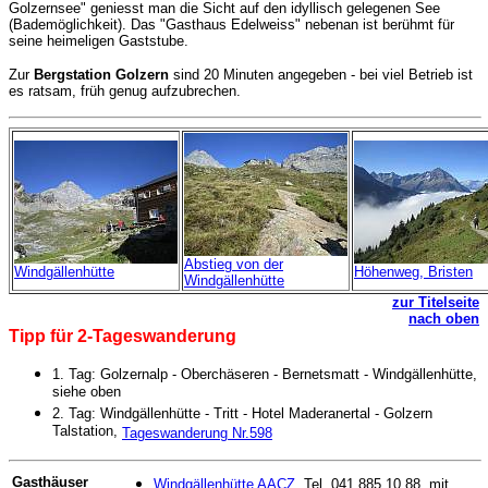
Golzernsee" geniesst man die Sicht auf den idyllisch gelegenen See
(Bademöglichkeit). Das "Gasthaus Edelweiss" nebenan ist berühmt für
seine heimeligen Gaststube.
Zur
Bergstation Golzern
sind 20 Minuten angegeben - bei viel Betrieb ist
es ratsam, früh genug aufzubrechen.
Abstieg von der
Windgällenhütte
Höhenweg, Bristen
Windgällenhütte
zur Titelseite
nach oben
Tipp für 2-Tageswanderung
1. Tag: Golzernalp - Oberchäseren - Bernetsmatt - Windgällenhütte,
siehe oben
2. Tag: Windgällenhütte - Tritt - Hotel Maderanertal - Golzern
Talstation,
Tageswanderung Nr.598
Gasthäuser
Windgällenhütte AACZ
, Tel. 041 885 10 88, mit