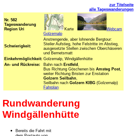
zur Titelseite
alle Tageswanderungen
Nr. 582
Tageswanderung
Region Uri
Karte
-
Webcam
Golzernalp
Anstrengende, aber lohnende Bergtour:
Steiler Aufstieg, hohe Felstritte im Abstieg,
Schwierigkeit:
ausgesetzte Stellen zwischen Oberchäseren
und Bernetsmatt
Einkehrmöglichkeit:
Golzernalp, Windgällenhütte
An- und Rückreise:
Bahn nach
Erstfeld
,
Bus Richtung Göschenen bis
Amsteg Post
,
weiter Richtung Bristen zur Enstation
Golzern Seilbahn
,
Seilbahn nach
Golzern KIBG
(Golzernalp)
-
Fahrplan
Rundwanderung
Windgällenhütte
Bereits die Fahrt mit
dem Postauto von