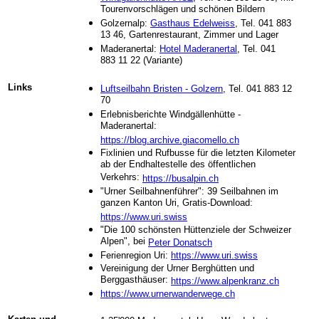
Tourenvorschlägen und schönen Bildern
Golzernalp:
Gasthaus Edelweiss
, Tel. 041 883
13 46, Gartenrestaurant, Zimmer und Lager
Maderanertal:
Hotel Maderanertal
, Tel. 041
883 11 22 (Variante)
Links
Luftseilbahn Bristen - Golzern
, Tel. 041 883 12
70
Erlebnisberichte Windgällenhütte -
Maderanertal:
https://blog.archive.giacomello.ch
F
ixlinien und Rufbusse für die letzten Kilometer
ab der Endhaltestelle des öffentlichen
Verkehrs:
https://busalpin.ch
"Urner Seilbahnenführer": 39 Seilbahnen im
ganzen Kanton Uri, Gratis-Download:
https://www.uri.swiss
"Die 100 schönsten Hüttenziele der Schweizer
Alpen", bei
Peter Donatsch
Ferienregion Uri:
https://www.uri.swiss
Vereinigung der Urner Berghütten und
Berggasthäuser:
https://www.alpenkranz.ch
https://www.urnerwanderwege.ch