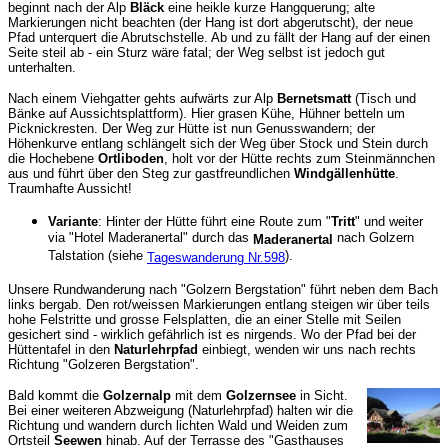
beginnt nach der Alp
Bläck
eine heikle kurze Hangquerung; alte
Markierungen nicht beachten (der Hang ist dort abgerutscht), der neue
Pfad unterquert die Abrutschstelle. Ab und zu fällt der Hang auf der einen
Seite steil ab - ein Sturz wäre fatal; der Weg selbst ist jedoch gut
unterhalten.
Nach einem Viehgatter gehts aufwärts zur Alp
Bernetsmatt
(Tisch und
Bänke auf Aussichtsplattform). Hier grasen Kühe, Hühner betteln um
Picknickresten. Der Weg zur Hütte ist nun Genusswandern; der
Höhenkurve entlang schlängelt sich der Weg über Stock und Stein durch
die Hochebene
Ortliboden
, holt vor der Hütte rechts zum Steinmännchen
aus und führt über den Steg zur gastfreundlichen
Windgällenhütte
.
Traumhafte Aussicht!
Variante
: Hinter der Hütte führt eine Route zum "
Tritt
" und weiter
via "Hotel Maderanertal" durch das
nach Golzern
Maderanertal
Talstation (siehe
).
Tageswanderung Nr.598
Unsere Rundwanderung nach "Golzern Bergstation" führt neben dem Bach
links bergab. Den rot/weissen Markierungen entlang steigen wir über teils
hohe Felstritte und grosse Felsplatten, die an einer Stelle mit Seilen
gesichert sind - wirklich gefährlich ist es nirgends. Wo der Pfad bei der
Hüttentafel in den
Naturlehrpfad
einbiegt, wenden wir uns nach rechts
Richtung "Golzeren Bergstation".
Bald kommt die
Golzernalp
mit dem
Golzernsee
in Sicht.
Bei einer weiteren Abzweigung (Naturlehrpfad) halten wir die
Richtung und wandern durch lichten Wald und Weiden zum
Ortsteil
Seewen
hinab. Auf der Terrasse des "Gasthauses