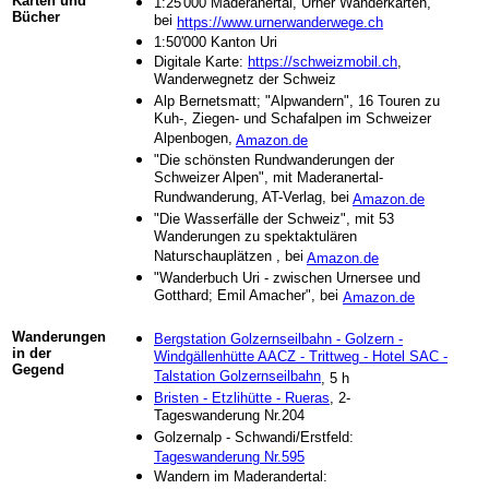
Karten und
1:25'000 Maderanertal, Urner Wanderkarten,
Bücher
bei
https://www.urnerwanderwege.ch
1:50'000 Kanton Uri
Digitale Karte:
https://schweizmobil.ch
,
Wanderwegnetz der Schweiz
Alp Bernetsmatt; "Alpwandern", 16 Touren zu
Kuh-, Ziegen- und Schafalpen im Schweizer
Alpenbogen,
Amazon.de
"Die schönsten Rundwanderungen der
Schweizer Alpen", mit Maderanertal-
Rundwanderung, AT-Verlag, bei
Amazon.de
"Die Wasserfälle der Schweiz", mit 53
Wanderungen zu spektaktulären
Naturschauplätzen , bei
Amazon.de
"Wanderbuch Uri - zwischen Urnersee und
Gotthard; Emil Amacher", bei
-
Amazon.de
Wanderungen
Bergstation Golzernseilbahn - Golzern -
in der
Windgällenhütte AACZ - Trittweg - Hotel SAC -
Gegend
Talstation Golzernseilbahn
, 5 h
Bristen - Etzlihütte - Rueras
, 2-
Tageswanderung Nr.204
Golzernalp - Schwandi/Erstfeld:
Tageswanderung Nr.595
Wandern im Maderandertal: