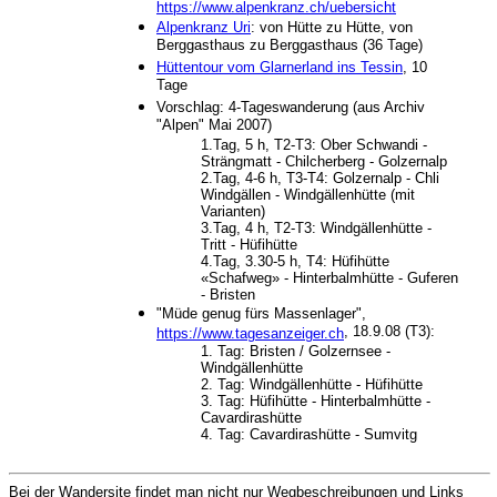
https://www.alpenkranz.ch/uebersicht
Alpenkranz Uri
: von Hütte zu Hütte, von
Berggasthaus zu Berggasthaus (36 Tage)
Hüttentour vom Glarnerland ins Tessin
, 10
Tage
Vorschlag: 4-Tageswanderung (aus Archiv
"Alpen" Mai 2007)
1.Tag, 5 h, T2-T3: Ober Schwandi -
Strängmatt - Chilcherberg - Golzernalp
2.Tag, 4-6 h, T3-T4: Golzernalp - Chli
Windgällen - Windgällenhütte (mit
Varianten)
3.Tag, 4 h, T2-T3: Windgällenhütte -
Tritt - Hüfihütte
4.Tag, 3.30-5 h, T4: Hüfihütte
«Schafweg» - Hinterbalmhütte - Guferen
- Bristen
"Müde genug fürs Massenlager",
, 18.9.08 (T3):
https://www.tagesanzeiger.ch
1. Tag: Bristen / Golzernsee -
Windgällenhütte
2. Tag: Windgällenhütte - Hüfihütte
3. Tag: Hüfihütte - Hinterbalmhütte -
Cavardirashütte
4. Tag: Cavardirashütte - Sumvitg
Bei der Wandersite findet man nicht nur Wegbeschreibungen und Links