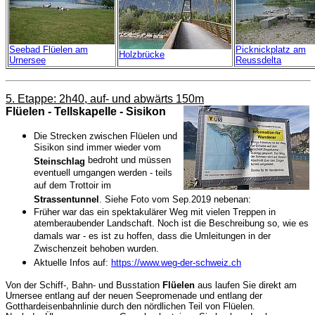
Seebad Flüelen am
Picknickplatz am
Holzbrücke
Urnersee
Reussdelta
5. Etappe: 2h40, auf- und abwärts 150m
Flüelen - Tellskapelle - Sisikon
Die Strecken zwischen Flüelen und
Sisikon sind immer wieder vom
bedroht und müssen
Steinschlag
eventuell umgangen werden - teils
auf dem Trottoir im
Strassentunnel
.
Siehe Foto vom Sep.2019 nebenan:
Früher war das ein spektakulärer Weg mit vielen Treppen in
atemberaubender Landschaft. Noch ist die Beschreibung so, wie es
damals war - es ist zu hoffen, dass die Umleitungen in der
Zwischenzeit behoben wurden.
Aktuelle Infos auf:
https://www.weg-der-schweiz.ch
Von der Schiff-, Bahn- und Busstation
Flüelen
aus laufen Sie direkt am
Urnersee entlang auf der neuen Seepromenade und entlang der
Gotthardeisenbahnlinie durch den nördlichen Teil von Flüelen.