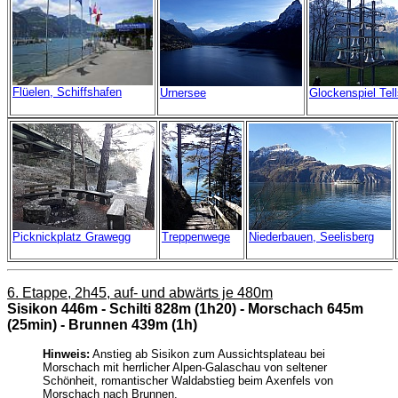
Flüelen, Schiffshafen
Urnersee
Glockenspiel Tell
Picknickplatz Grawegg
Treppenwege
Niederbauen, Seelisberg
6. Etappe, 2h45, auf- und abwärts je 480m
Sisikon 446m - Schilti 828m (1h20) - Morschach 645m
(25min) - Brunnen 439m (1h)
Hinweis:
Anstieg ab Sisikon zum Aussichtsplateau bei
Morschach mit herrlicher Alpen-Galaschau von seltener
Schönheit, romantischer Waldabstieg beim Axenfels von
Morschach nach Brunnen.