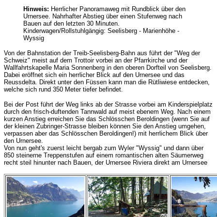
Hinweis:
Herrlicher Panoramaweg mit Rundblick über den
Urnersee. Nahrhafter Abstieg über einen Stufenweg nach
Bauen auf den letzten 30 Minuten.
Kinderwagen/Rollstuhlgängig: Seelisberg - Marienhöhe -
Wyssig
Von der Bahnstation der Treib-Seelisberg-Bahn aus führt der "Weg der
Schweiz" meist auf dem Trottoir vorbei an der Pfarrkirche und der
Wallfahrtskapelle Maria Sonnenberg in den oberen Dorfteil von Seelisberg.
Dabei eröffnet sich ein herrlicher Blick auf den Urnersee und das
Reussdelta. Direkt unter den Füssen kann man die Rütliwiese entdecken,
welche sich rund 350 Meter tiefer befindet.
Bei der Post führt der Weg links ab der Strasse vorbei am Kinderspielplatz
durch den frisch-duftenden Tannwald auf meist ebenem Weg. Nach einem
kurzen Anstieg erreichen Sie das Schlösschen Beroldingen (wenn Sie auf
der kleinen Zubringer-Strasse bleiben können Sie den Anstieg umgehen,
verpassen aber das Schlösschen Beroldingen!) mit herrlichem Blick über
den Urnersee.
Von nun geht's zuerst leicht bergab zum Wyler "Wyssig" und dann über
850 steinerne Treppenstufen auf einem romantischen alten Säumerweg
recht steil hinunter nach Bauen, der Urnersee Riviera direkt am Urnersee