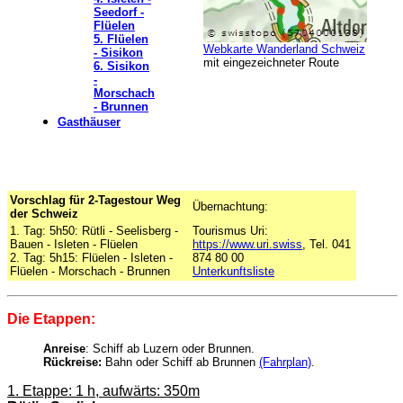
Seedorf -
Flüelen
5. Flüelen
Webkarte Wanderland Schweiz
-
Sisikon
mit
eingezeichneter Route
6. Sisikon
-
Morschach
- Brunnen
Gasthäuser
Vorschlag für 2-Tagestour Weg
Übernachtung:
der Schweiz
1. Tag: 5h50: Rütli - Seelisberg -
Tourismus Uri:
Bauen - Isleten - Flüelen
https://www.uri.swiss
, Tel. 041
2. Tag: 5h15: Flüelen - Isleten -
874 80 00
Flüelen - Morschach - Brunnen
Unterkunftsliste
Die Etappen:
Anreise
: Schiff ab Luzern oder Brunnen.
Rückreise:
Bahn oder Schiff ab Brunnen
(Fahrplan)
.
1. Etappe: 1 h, aufwärts: 350m