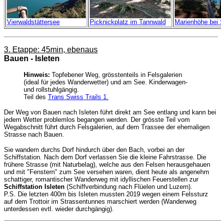
Vierwaldstättersee
Picknickplatz im Tannwald
Marienhöhe bei 
3. Etappe: 45min, ebenaus
Bauen - Isleten
Hinweis:
Topfebener Weg, grösstenteils in Felsgalerien
(ideal für jedes Wanderwetter) und am See. Kinderwagen-
und rollstuhlgängig.
Teil des
Trans Swiss Trails 1.
Der Weg von Bauen nach Isleten führt direkt am See entlang und kann bei
jedem Wetter problemlos begangen werden. Der grösste Teil vom
Wegabschnitt führt durch Felsgalerien, auf dem Trassee der ehemaligen
Strasse nach Bauen.
Sie wandern durchs Dorf hindurch über den Bach, vorbei an der
Schiffstation. Nach dem Dorf verlassen Sie die kleine Fahrstrasse.
Die
frühere Strasse (mit Naturbelag), welche aus den Felsen herausgehauen
und mit "Fenstern" zum See versehen waren, dient heute als angenehm
schattiger, romantischer Wanderweg
mit idyllischen Feuerstellen zur
Schiffstation Isleten
(Schiffverbindung nach Flüelen und Luzern).
P.S. Die letzten 400m bis Isleten mussten 2019 wegen einem Felssturz
auf dem Trottoir im Strassentunnes marschiert werden (Wanderweg
unterdessen evtl. wieder durchgängig).