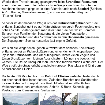
Wieder dem Trottoir entlang gelangen wir beim
Strandbad-Restaurant
zum Ende des Sees. Hier
teilen sich die Wege - nach rechts unter der
Autobahn hindurch ginge es in einer Viertelstunde nach
Seedorf
(Schloss
A Pro, Kirche, Mineralienmuseum), von wo ein direkter Weg nach
"Flüelen" führt.
Schöner ist der markierte Weg durch das
Naturschutzgebiet
dem See
entlang. Zunächst geht es auf Natursträsschen durch Feuchtgebiete und
hohes Schilf. Später gelangt man direkt ans Seeufer, wo im Sommer
Scharen von Familien den Naturstrand, die vielen Feuerstellen,
Spielgelegenheiten und das Schwimmen zu den
Badeinseln
geniessen.
Der Zugang zum See ist kostenlos (auf eigene Gefahr).
Wo sich die Wege teilen, gehen wir weiter dem schönen Seeuferweg
entlang, vorbei an Picknickplätzen und einer kleinen Kneippanlage. Das
idyllische
Reussdelta
, das wir durchqueren, bietet vielen Vögeln und
Enten Brutplätze; vom kleinen Aussichtsturm können sie beobachtet
werden. Die Reuss überquert man über eine faszinierende Holzbrücke. Der
Weg streift ein etwas erhöht angelegten grossen Rastplatz und führt zum
Schützenhaus Flüelen.
Die letzten 10 Minuten bis zum
Bahnhof Flüelen
verlaufen leider durch
ein eher hässliches Industrieareal. Zwischen Bahnhof und Schiffstation
locken Bistro und Spielplatz zur Rast. Flüelen ist mit öffentlichen
Verkehrsmitteln ideal erschlossen: Schiffe, S-Bahn, Schnellzüge,
Postauto zum Klausenpass, Seilbahnen.