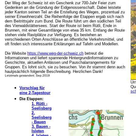
Der Weg der Schweiz ist ein Geschenk zur 700-Jahr Feier zum
Gedenken an die Gründung der Eidgenossenschaft. Dabei leistete
jeder Kanton seinen Teil an die Erstellung des Weges, prozentual zu
seiner Einwohnerzahl. Die Reihenfolge der Etappen ergab sich nach
dem Beitrittsjahr zum Bund. Die Route führt um den südlichen Teil
des Vierwaldstättersees. Start der Route ist beim Rütli, Ende in
Brunnen, mit einer Gesamtlänge von etwa 35 km. Entlang der Route
stehen viele Rastplätze zur Verfügung. Es bestehen an
verschiedenen Orten Anschlüsse an öffentliche Verkehrsmittel, und
oft finden sich interessante Erklärungen auf Tafeln und Modellen.
Die Website
https://www.weg-der-schweiz.ch
betreut die
Informationen und liefert spannende Hintergrundinformationen zu
Geschichte, aktuellen Anlässen und Pauschalarrangements für
Gruppen. Es lohnt sich, sie zu besuchen. Von ihr stammt denn auch
hautpsächlich folgende Beschreibung. Herzlichen Dank!
Letztmals gewandert: Sep.2019
Ur
Qu
Vorschlag für
sc
eine 2-Tagestour
Die Etappen:
1. Rütli -
Seelisberg
2.
Seelisberg
- Bauen
3. Bauen -
Isleten
4. Isleten -