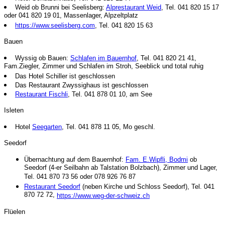
Weid ob Brunni bei Seelisberg:
Alprestaurant Weid
, Tel. 041 820 15 17
oder 041 820 19 01, Massenlager, Alpzeltplatz
https://www.seelisberg.com
, Tel. 041 820 15 63
Bauen
Wyssig ob Bauen:
Schlafen im Bauernhof
, Tel. 041 820 21 41,
Fam.Ziegler, Zimmer und Schlafen im Stroh, Seeblick und total ruhig
Das Hotel Schiller ist geschlossen
Das Restaurant Zwyssighaus ist geschlossen
Restaurant Fischli
, Tel. 041 878 01 10, am See
Isleten
Hotel
Seegarten
, Tel. 041 878 11 05, Mo geschl.
Seedorf
Übernachtung auf dem Bauernhof:
Fam. E.Wipfli, Bodmi
ob
Seedorf (4-er Seilbahn ab Talstation Bolzbach), Zimmer und Lager,
Tel. 041 870 73 56 oder 078 926 76 87
Restaurant Seedorf
(neben Kirche und Schloss Seedorf), Tel. 041
870 72 72,
https://www.weg-der-schweiz.ch
Flüelen