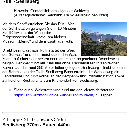
Rütli - Seelisberg
Hinweis
: Gemächlich ansteigender Waldweg
(Aufstiegsvariante: Bergbahn Treib-Seelisberg benützen).
Mit dem Schiff erreichen Sie das Rütli. Von
der Schiffstation gelangen Sie in 10 Minuten
zur Rütliwiese, der Wiege der
Eidgenossenschaft, vorbei am kleinen
Museum „Memo“ und dem Gasthaus Rütli.
Direkt beim Gasthaus Rütli startet der „Weg
der Schweiz“ und führt meist durch den Wald
zuerst auf einer sehr breiten dann auf einem angenehmen Wanderweg
bergan. Der Weg führt auf Kies und ohne Treppenstufen in zahlreichen
Kurven auf das rund 350 Meter höher gelegene Seelisberg. Direkt unterhalt
der Bahnstation der Treib-Seelisberg-Bahn erreicht der Wanderweg die
Fahrstrasse und führt vorbei an der Bergbahn- und Postautostation sowie
zahlreichen Restaurants zum Kirchendorf von Seelisberg.
Siehe auch:
Waldstätterweg rund um den Vierwaldstättersee:
https://schweizmobil.ch/de/wanderland/route-98
, 7 Etappen
2. Etappe: 2h10, abwärts 350m
Seelisberg 770m - Bauen 440m