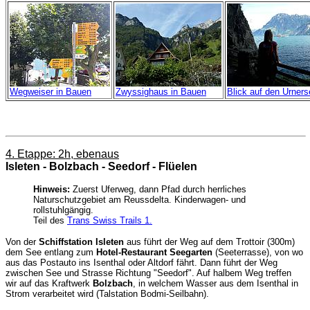
Wegweiser in Bauen
Zwyssighaus in Bauen
Blick auf den Urners
4. Etappe: 2h, ebenaus
Isleten - Bolzbach - Seedorf - Flüelen
Hinweis:
Zuerst Uferweg, dann Pfad durch herrliches
Naturschutzgebiet am Reussdelta. Kinderwagen- und
rollstuhlgängig.
Teil des
Trans Swiss Trails 1.
Von der
Schiffstation Isleten
aus führt der Weg auf dem Trottoir (300m)
dem See entlang zum
Hotel-Restaurant Seegarten
(Seeterrasse), von wo
aus das Postauto ins Isenthal oder Altdorf fährt. Dann führt der Weg
zwischen See und Strasse Richtung "Seedorf". Auf halbem Weg treffen
wir auf das Kraftwerk
Bolzbach
, in welchem Wasser aus dem Isenthal in
Strom verarbeitet wird (Talstation Bodmi-Seilbahn).