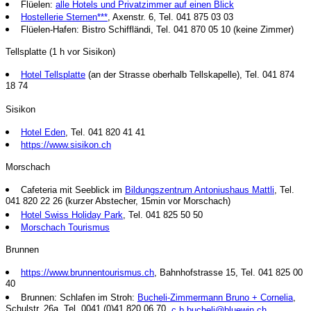
Flüelen:
alle Hotels und Privatzimmer auf einen Blick
Hostellerie Sternen***
, Axenstr. 6, Tel. 041 875 03 03
Flüelen-Hafen: Bistro Schiffländi, Tel. 041 870 05 10 (keine Zimmer)
Tellsplatte (1 h vor Sisikon)
Hotel Tellsplatte
(an der Strasse oberhalb Tellskapelle), Tel. 041 874
18 74
Sisikon
Hotel Eden
, Tel. 041 820 41 41
https://www.sisikon.ch
Morschach
Cafeteria mit Seeblick im
Bildungszentrum Antoniushaus Mattli
, Tel.
041 820 22 26 (kurzer Abstecher, 15min vor Morschach)
Hotel Swiss Holiday Park
, Tel. 041 825 50 50
Morschach Tourismus
Brunnen
https://www.brunnentourismus.ch
, Bahnhofstrasse 15, Tel. 041 825 00
40
Brunnen: Schlafen im Stroh:
Bucheli-Zimmermann Bruno + Cornelia
,
Schulstr. 26a, Tel. 0041 (0)41 820 06 70,
c.b.bucheli@bluewin.ch