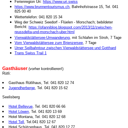
Ferienregion Uri:
https://www.uri.swiss
https://www.brunnentourismus.ch
, Bahnhofstrasse 15, Tel. 041
825 00 40
Wettertelefon: 041 820 15 34
Weg der Schweiz Seedorf - Flüelen - Morschach; bebildeter
Bericht:
https://pfanniblog.blogspot.com/2013/11/zwischen-
reussdelta-und-morschach-uber.html
Vierwaldstättersee-Umwanderung
, mit Schlafen im Stroh, 7 Tage
Vom Vierwaldstättersee zum Brienzersee
, 7 Tage
Urner Seilbahntour zwischen Vierwaldstättersee und Gotthard
Trans Swiss Trail 1
Gasthäuser
(vorher kontrollieren!)
Rütli:
Gasthaus Rütlihaus, Tel. 041 820 12 74
Jugendherberge
, Tel. 041 820 15 62
Seelisberg
Hotel Bellevue
, Tel. 041 820 66 66
Hotel Löwen
, Tel. 041 820 13 69
Hotel Montana, Tel. 041 820 12 68
Hotel Tell
, Tel.041 820 12 67
Hotel Schützenhaus, Tel. 041 820 12 77