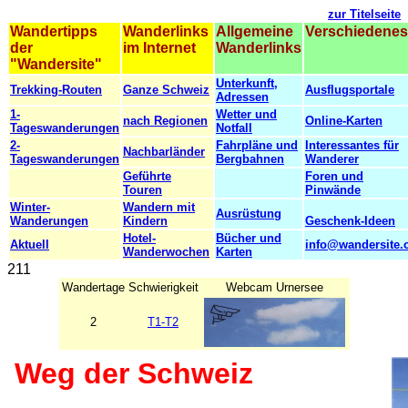
zur Titelseite
Wandertipps
Wanderlinks
Allgemeine
Verschiedenes
der
im Internet
Wanderlinks
"Wandersite"
Unterkunft,
Trekking-Routen
Ganze Schweiz
Ausflugsportale
Adressen
1-
Wetter und
nach Regionen
Online-Karten
Tageswanderungen
Notfall
2-
Fahrpläne und
Interessantes für
Nachbarländer
Tageswanderungen
Bergbahnen
Wanderer
Geführte
Foren und
Touren
Pinwände
Winter-
Wandern mit
Ausrüstung
Wanderungen
Kindern
Geschenk-Ideen
Hotel-
Bücher und
Aktuell
info@wandersite.
Wanderwochen
Karten
211
Wandertage
Schwierigkeit
Webcam Urnersee
2
T1-T2
Weg der Schweiz