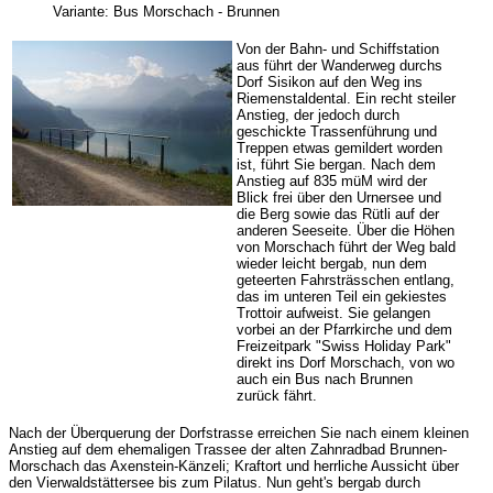
Variante: Bus Morschach - Brunnen
Von der Bahn- und Schiffstation
aus führt der Wanderweg durchs
Dorf Sisikon auf den Weg ins
Riemenstaldental. Ein recht steiler
Anstieg, der jedoch durch
geschickte Trassenführung und
Treppen etwas gemildert worden
ist, führt Sie bergan. Nach dem
Anstieg auf 835 müM wird der
Blick frei über den Urnersee und
die Berg sowie das Rütli auf der
anderen Seeseite. Über die Höhen
von Morschach führt der Weg bald
wieder leicht bergab, nun dem
geteerten Fahrsträsschen entlang,
das im unteren Teil ein gekiestes
Trottoir aufweist. Sie gelangen
vorbei an der Pfarrkirche und dem
Freizeitpark "Swiss Holiday Park"
direkt ins Dorf Morschach, von wo
auch ein Bus nach Brunnen
zurück fährt.
Nach der Überquerung der Dorfstrasse erreichen Sie nach einem kleinen
Anstieg auf dem ehemaligen Trassee der alten Zahnradbad Brunnen-
Morschach das Axenstein-Känzeli; Kraftort und herrliche Aussicht über
den Vierwaldstättersee bis zum Pilatus. Nun geht's bergab durch