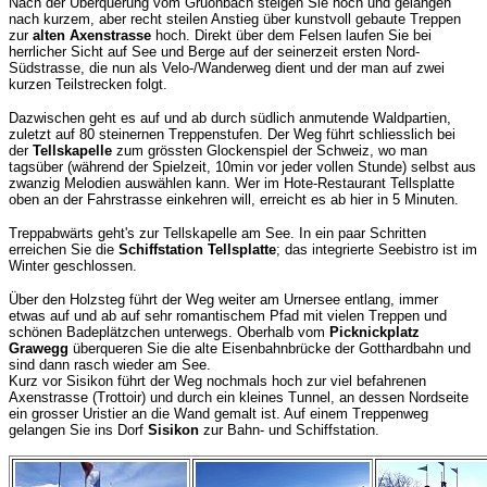
Nach der Überquerung vom Gruonbach steigen Sie hoch und gelangen
nach kurzem, aber recht steilen Anstieg über kunstvoll gebaute Treppen
zur
alten Axenstrasse
hoch. Direkt über dem Felsen laufen Sie bei
herrlicher Sicht auf See und Berge auf der seinerzeit ersten Nord-
Südstrasse, die nun als Velo-/Wanderweg dient und der man auf zwei
kurzen Teilstrecken folgt.
Dazwischen geht es auf und ab durch südlich anmutende Waldpartien,
zuletzt auf 80 steinernen Treppenstufen. Der Weg führt schliesslich bei
der
Tell
skapelle
zum grössten Glockenspiel der Schweiz, wo man
tagsüber (während der Spielzeit, 10min vor jeder vollen Stunde) selbst aus
zwanzig Melodien auswählen kann. W
er im Hote-Restaurant Tellsplatte
oben an der Fahrstrasse einkehren will, erreicht es ab hier in 5 Minuten.
Treppabwärts geht's zur Tellskapelle am See.
In ein paar Schritten
erreichen Sie die
Schiffstation Tellsplatte
; das integrierte
Seebistro ist im
Winter geschlossen.
Über den Holzsteg führt der Weg weiter am Urnersee entlang, immer
etwas auf und ab auf sehr romantischem Pfad mit vielen Treppen und
schönen Badeplätzchen unterwegs. Oberhalb vom
Picknickplatz
Grawegg
überqueren Sie die alte Eisenbahnbrücke der Gotthardbahn und
sind dann rasch wieder am See.
Kurz vor Sisikon führt der Weg nochmals hoch zur viel befahrenen
Axenstrasse (Trottoir) und durch ein kleines Tunnel, an dessen Nordseite
ein grosser Uristier an die Wand gemalt ist. Auf einem Treppenweg
gelangen Sie ins Dorf
Sisikon
zur Bahn- und Schiffstation.