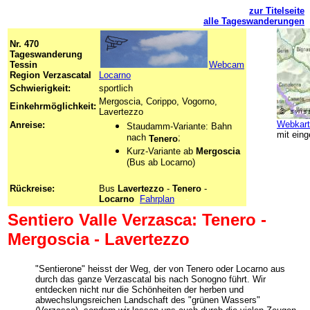
zur Titelseite
alle Tageswanderungen
Nr. 470
Tageswanderung
Tessin
Webcam
Region Verzascatal
Locarno
Schwierigkeit:
sportlich
Mergoscia, Corippo, Vogorno,
Einkehrmöglichkeit:
Lavertezzo
Webkart
Anreise:
Staudamm-Variante: Bahn
mit
ein
nach
;
Tenero
Kurz-Variante ab
Mergoscia
(Bus ab Locarno)
Rückreise:
Bus
Lavertezzo
-
Tenero
-
Locarno
-
Fahrplan
- -
Sentiero Valle Verzasca: Tenero -
Mergoscia - Lavertezzo
"Sentierone" heisst der Weg, der von Tenero oder Locarno aus
durch das ganze Verzascatal bis nach Sonogno führt. Wir
entdecken nicht nur die Schönheiten der herben und
abwechslungsreichen Landschaft des "grünen Wassers"