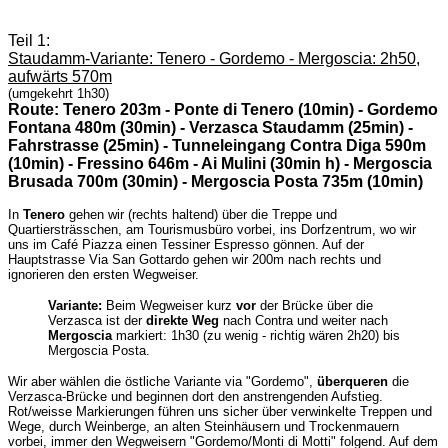
Teil 1:
Staudamm-Variante: Tenero - Gordemo - Mergoscia: 2h50,
aufwärts 570m
(umgekehrt 1h30)
Route: Tenero 203m - Ponte di Tenero (10min) - Gordemo
Fontana 480m (30min) - Verzasca Staudamm (25min) -
Fahrstrasse (25min) - Tunneleingang Contra Diga 590m
(10min) - Fressino 646m - Ai Mulini (30min h) - Mergoscia
Brusada 700m (30min) - Mergoscia Posta 735m (10min)
In
Tenero
gehen wir (rechts haltend) über die Treppe und
Quartiersträsschen, am Tourismusbüro vorbei, ins Dorfzentrum, wo wir
uns im Café Piazza einen Tessiner Espresso gönnen. Auf der
Hauptstrasse Via San Gottardo gehen wir 200m nach rechts und
ignorieren den ersten Wegweiser.
Variante:
Beim Wegweiser kurz
vor
der Brücke über die
Verzasca ist der
direkte Weg
nach Contra und weiter nach
Mergoscia
markiert: 1h30 (zu wenig - richtig wären 2h20) bis
Mergoscia Posta.
Wir aber wählen die östliche Variante via "Gordemo",
überqueren
die
Verzasca-Brücke und beginnen dort den anstrengenden Aufstieg.
Rot/weisse Markierungen führen uns sicher über verwinkelte Treppen und
Wege, durch Weinberge, an alten Steinhäusern und Trockenmauern
vorbei, immer den Wegweisern "Gordemo/Monti di Motti" folgend. Auf dem