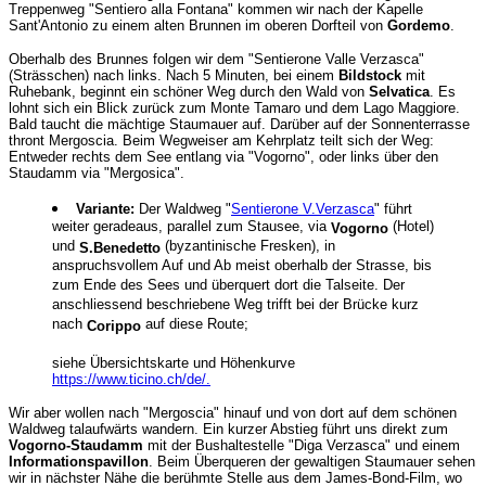
Treppenweg "Sentiero alla Fontana" kommen wir nach der Kapelle
Sant'Antonio zu einem alten Brunnen im oberen Dorfteil von
Gordemo
.
Oberhalb des Brunnes folgen wir dem "Sentierone Valle Verzasca"
(Strässchen) nach links. Nach 5 Minuten, bei einem
Bildstock
mit
Ruhebank, beginnt ein schöner Weg durch den Wald von
Selvatica
. Es
lohnt sich ein Blick zurück zum Monte Tamaro und dem Lago Maggiore.
Bald taucht die mächtige Staumauer auf. Darüber auf der Sonnenterrasse
thront Mergoscia. Beim Wegweiser am Kehrplatz teilt sich der Weg:
Entweder rechts dem See entlang via "Vogorno", oder links über den
Staudamm via "Mergosica".
Variante:
Der Waldweg "
Sentierone V.Verzasca
" führt
weiter geradeaus, parallel zum Stausee, via
(Hotel)
Vogorno
und
(byzantinische Fresken), in
S.Benedetto
anspruchsvollem Auf und Ab meist oberhalb der Strasse, bis
zum Ende des Sees und überquert dort die Talseite. Der
anschliessend beschriebene Weg trifft bei der Brücke kurz
nach
auf diese Route;
Corippo
siehe Übersichtskarte und Höhenkurve
https://www.ticino.ch/de/.
Wir aber wollen nach "Mergoscia" hinauf und von dort auf dem schönen
Waldweg talaufwärts wandern. Ein kurzer Abstieg führt uns direkt zum
Vogorno-Staudamm
mit der Bushaltestelle "Diga Verzasca" und einem
Informationspavillon
. Beim Überqueren der gewaltigen Staumauer sehen
wir in nächster Nähe die berühmte Stelle aus dem James-Bond-Film, wo