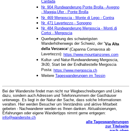
Cardada
Nr. 904 Rundwanderung Ponte Brolla - Avegno
- Maggia-Ufer - Ponte Brolla
Nr. 469 Mergoscia - Monte di Lego - Contra
Nr. 471 Lavertezzo - Sonogno
Nr. 484 Rundwanderung Mergoscia - Monti di
Cortoi - Mergoscia
Querbegehung des schwierigsten
Wanderhöhenwegs der Schweiz, der “
Via Alta
della Verzasca
” (Capanna Cornavosa ab
Lavertezzo):
https://www.mountainzones.com
Kultur- und Natur-Rundwanderweg Mergoscia,
3h30, Start bei der Endhaltestelle Mergoscia
Posta:
https://www.mergoscia.ch
Weitere
Tageswanderungen im Tessin
Bei der Wandersite findet man nicht nur Wegbeschreibungen und Links
dazu, sondern auch Adressen und Telefonnummern der Gasthäuser
unterwegs. Es liegt in der Natur der Sache, dass solche Informationen
veralten. Hier werden Besucher um Verständnis und aktive Mitarbeit
gebeten - Nachwanderer werden es Ihnen danken. Aktualisierungen,
Erfahrungen oder eigene Wandertipps nimmt gerne entgegen:
info@wandersite.ch
alle Tageswanderungen
zur Titelseite
nach oben