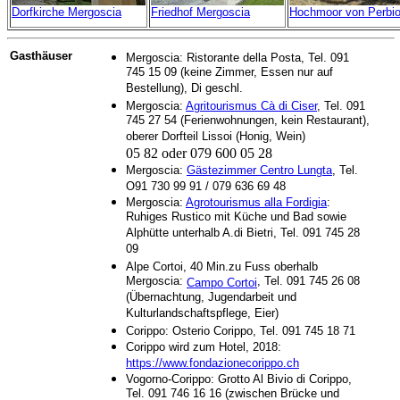
Dorfkirche Mergoscia
Friedhof Mergoscia
Hochmoor von Perbio
Gasthäuser
Mergoscia: Ristorante della Posta, Tel. 091
745 15 09 (keine Zimmer, Essen nur auf
Bestellung), Di geschl.
Mergoscia:
Agritourismus Cà di Ciser
, Tel. 091
745 27 54 (Ferienwohnungen, kein Restaurant),
oberer Dorfteil Lissoi (Honig, Wein)
05 82 oder 079 600 05 28
Mergoscia:
Gästezimmer Centro Lungta
, Tel.
O91 730 99 91 / 079 636 69 48
Mergoscia:
Agrotourismus alla Fordigia
:
Ruhiges Rustico mit Küche und Bad sowie
Alphütte unterhalb A.di Bietri, Tel. 091 745 28
09
Alpe Cortoi, 40 Min.zu Fuss oberhalb
Mergoscia:
, Tel. 091 745 26 08
Campo Cortoi
(Übernachtung, Jugendarbeit und
Kulturlandschaftspflege, Eier)
Corippo: Osterio Corippo, Tel. 091 745 18 71
Corippo wird zum Hotel, 2018:
https://www.fondazionecorippo.ch
Vogorno-Corippo: Grotto Al Bivio di Corippo,
Tel. 091 746 16 16 (zwischen Brücke und