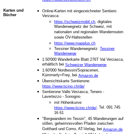
Karten und
Online-Karten
mit eingezeichneter Sentiero
Bücher
Verzasca:
https://schweizmobil.ch
, digitales
Wanderwegnetz der Schweiz, mit
nationalen und regionalen Wanderrouten
sowie ÖV-Haltestellen
https://www.mapplus.ch
Tessiner Wanderwegnetz:
Tessiner
Wanderwege
1:50'000 Wanderkarte Blatt 276T Val Verzasca,
erhältlich bei
Schweizer Wanderwege
1:60'000 Nordtessin/Sopraceneri,
Kümmerly+Frey, bei
-
Amazon.de
Übersichtskarte Sentierone:
https://www.ticino.ch/de/
Sentierone Valle Verzasca,
Tenero -
Lavertezzo - Sonogno
:
mit Höhenkurve:
, Tel. 091 745
https://www.ticino.ch/de/
16 61
"Bergwandern im Tessin", 45 Wanderungen auf
stillen, geheimnisvollen Pfaden zwischen
Gotthard und Como, AT-Verlag, bei
Amazon.de