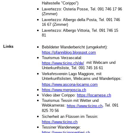
Haltestelle "Corippo")
Lavertezzo: Osteria Posse, Tel. 091 746 17 96
(Zimmer)
Lavertezzo: Albergo della Posta, Tel. 091 746
16 67 (Zimmer)
Lavertezzo: Albergo Vittoria, Tel. 091 746 15
81
Links
Bebildeter Wanderbericht (umgekehrt):
https://pfanniblog.blogspot.com
Tourismus Verzascatal:
mit Webcam und
https://www.ticino.ch/de/
Unterkunftsliste, Tel. 091 745 16 61
Verkehrsverein Lago Maggiore, mit
Unterkunftslisten, Webcams und Wandertipps:
https://www.ascona-locarno.com
https://www.mergoscia.ch
Video über Corippo:
https://locarnese.ch
Tourismus Tessin mit Wetter und
Webkameras:
, Tel. 091
https://www.ticino.ch
825 70 56
Sicherheit an Flüssen im Tessin:
https://www.ticino.ch
Tessiner Wanderwege:
https://www.ticinosentieri.ch