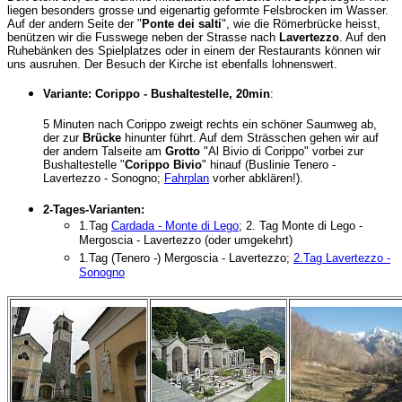
liegen besonders grosse und eigenartig geformte Felsbrocken im Wasser.
Auf der andern Seite der "
Ponte dei salti
", wie die Römerbrücke heisst,
benützen wir die Fusswege neben der Strasse nach
Lavertezzo
. Auf den
Ruhebänken des Spielplatzes oder in einem der Restaurants können wir
uns ausruhen. Der Besuch der Kirche ist ebenfalls lohnenswert.
Variante: Corippo - Bushaltestelle, 20min
:
5 Minuten nach Corippo zweigt rechts ein schöner Saumweg ab,
der zur
Brücke
hinunter führt. Auf dem Strässchen gehen wir auf
der andern Talseite am
Grotto
"Al Bivio di Corippo" vorbei zur
Bushaltestelle "
Corippo Bivio
" hinauf (Buslinie Tenero -
Lavertezzo - Sonogno;
Fahrplan
vorher abklären!).
2-Tages-Varianten:
1.Tag
Cardada - Monte di Lego
; 2. Tag Monte di Lego -
Mergoscia - Lavertezzo (oder umgekehrt)
1.Tag (Tenero -) Mergoscia - Lavertezzo;
2.Tag Lavertezzo -
Sonogno