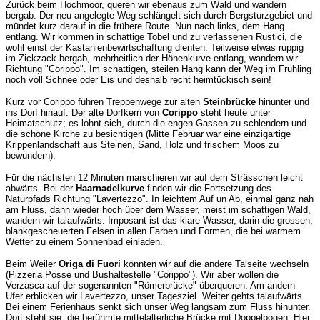
Zurück beim
Hochmoor,
queren wir ebenaus zum Wald und wandern
bergab. Der neu angelegte Weg schlängelt sich durch Bergsturzgebiet und
mündet kurz darauf in die frühere Route. Nun nach links, dem Hang
entlang. Wir kommen in schattige Tobel und zu verlassenen Rustici, die
wohl einst der Kastanienbewirtschaftung dienten. Teilweise etwas ruppig
im Zickzack bergab, mehrheitlich der Höhenkurve entlang, wandern wir
Richtung "Corippo". Im schattigen, steilen Hang kann der Weg im Frühling
noch voll Schnee oder Eis und deshalb recht heimtückisch sein!
Kurz vor Corippo führen Treppenwege zur alten
Steinbrücke
hinunter und
ins Dorf hinauf. Der alte Dorfkern von
Corippo
steht heute unter
Heimatschutz; es lohnt sich, durch die engen Gassen zu schlendern und
die schöne Kirche zu besichtigen (Mitte Februar war eine einzigartige
Krippenlandschaft aus Steinen, Sand, Holz und frischem Moos zu
bewundern).
Für die nächsten 12 Minuten marschieren wir auf dem Strässchen leicht
abwärts. Bei der
Haarnadelkurve
finden wir die Fortsetzung des
Naturpfads Richtung "Lavertezzo". In leichtem Auf un Ab, einmal ganz nah
am Fluss, dann wieder hoch über dem Wasser, meist im schattigen Wald,
wandern wir talaufwärts. Imposant ist das klare Wasser, darin die grossen,
blankgescheuerten Felsen in allen Farben und Formen, die bei warmem
Wetter zu einem Sonnenbad einladen.
Beim Weiler
Origa di Fuori
könnten wir auf die andere Talseite wechseln
(Pizzeria Posse und Bushaltestelle "Corippo"). Wir aber wollen die
Verzasca auf der sogenannten "Römerbrücke" überqueren. Am andern
Ufer erblicken wir Lavertezzo, unser Tagesziel. Weiter gehts talaufwärts.
Bei einem Ferienhaus senkt sich unser Weg langsam zum Fluss hinunter.
Dort steht sie, die berühmte mittelalterliche Brücke mit Doppelbogen. Hier