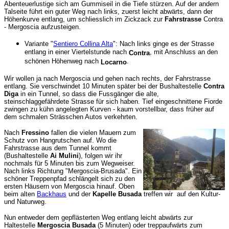
Abenteuerlustige sich am Gummiseil in die Tiefe stürzen. Auf der andern
Talseite führt ein guter Weg nach links, zuerst leicht abwärts, dann der
Höhenkurve entlang, um schliesslich im Zickzack zur
Fahrstrasse
Contra
- Mergoscia aufzusteigen.
Variante "
Sentiero Collina Alta
": Nach links ginge es der Strasse
entlang in einer Viertelstunde nach
, mit Anschluss an den
Contra
schönen Höhenweg nach
.
Locarno
Wir wollen ja nach Mergoscia und gehen nach rechts, der Fahrstrasse
entlang. Sie verschwindet 10 Minuten später bei der Bushaltestelle
Contra
Diga
in ein Tunnel, so dass die Fussgänger die alte,
steinschlaggefährdete Strasse für sich haben. Tief eingeschnittene Fiorde
zwingen zu kühn angelegten Kurven - kaum vorstellbar, dass früher auf
dem schmalen Strässchen Autos verkehrten.
Nach
Fressino
fallen die vielen Mauern zum
Schutz von Hangrutschen auf. Wo die
Fahrstrasse aus dem Tunnel kommt
(Bushaltestelle
Ai Mulini
), folgen wir ihr
nochmals für 5 Minuten bis zum Wegweiser.
Nach links Richtung "Mergoscia-Brusada". Ein
schöner Treppenpfad schlängelt sich zu den
ersten Häusern von Mergoscia hinauf. Oben
bei
m alten
Backhaus
und
der
Kapelle Busada
treffen wir auf den Kultur-
und Naturweg.
Nun entweder dem gepflästerten Weg entlang leicht abwärts zur
Haltestelle
Mergoscia Busada
(5 Minuten) oder treppaufwärts zu
m