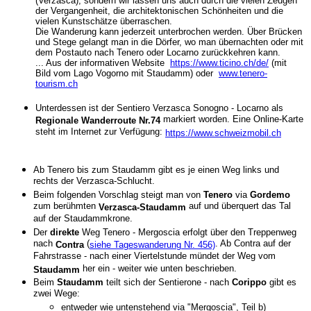
(Verzasca), sondern wir lassen uns auch durch die vielen Zeugen
der Vergangenheit, die architektonischen Schönheiten und die
vielen Kunstschätze überraschen.
Die Wanderung kann jederzeit unterbrochen werden. Über Brücken
und Stege gelangt man in die Dörfer, wo man übernachten oder mit
dem Postauto nach Tenero oder Locarno zurückkehren kann.
... Aus der informativen Website
https://www.ticino.ch/de/
(mit
Bild vom Lago Vogorno mit Staudamm) oder
www.tenero-
tourism.ch
Unterdessen ist der Sentiero Verzasca Sonogno - Locarno als
markiert worden. Eine Online-Karte
Regionale Wanderroute Nr.74
steht im Internet zur Verfügung:
https://www.schweizmobil.ch
Ab Tenero bis zum Staudamm gibt es je einen Weg links und
rechts der Verzasca-Schlucht.
Beim folgenden Vorschlag steigt man von
Tenero
via
Gordemo
zum berühmten
auf und überquert das Tal
Verzasca-Staudamm
auf der Staudammkrone.
Der
direkte
Weg Tenero - Mergoscia erfolgt über den Treppenweg
nach
(
. Ab Contra auf der
Contra
siehe Tageswanderung Nr. 456)
Fahrstrasse - nach einer Viertelstunde mündet der Weg vom
her ein - weiter wie unten beschrieben.
Staudamm
Beim
Staudamm
teilt sich der Sentierone - nach
Corippo
gibt es
zwei Wege:
entweder wie untenstehend via "Mergoscia", Teil b)