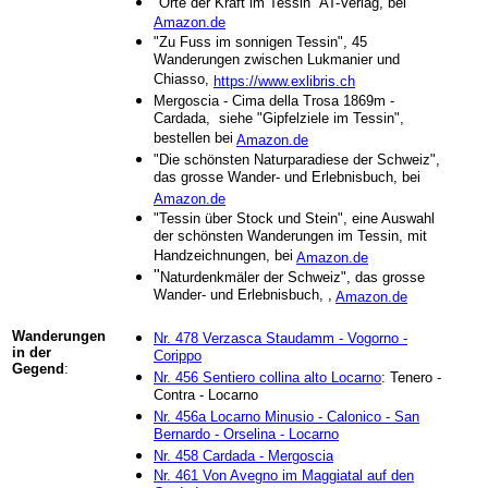
"Orte der Kraft im Tessin" AT-Verlag, bei
Amazon.de
"Zu Fuss im sonnigen Tessin", 45
Wanderungen zwischen Lukmanier und
Chiasso,
https://www.exlibris.ch
Mergoscia - Cima della Trosa 1869m -
Cardada, siehe "Gipfelziele im Tessin",
bestellen bei
Amazon.de
"Die schönsten Naturparadiese der Schweiz",
das grosse Wander- und Erlebnisbuch, bei
Amazon.de
"Tessin über Stock und Stein", eine Auswahl
der schönsten Wanderungen im Tessin, mit
Handzeichnungen, bei
Amazon.de
"
Naturdenkmäler der Schweiz"
, das grosse
Wander- und Erlebnisbuch, ,
Amazon.de
Wanderungen
Nr. 478 Verzasca Staudamm - Vogorno -
in der
Corippo
Gegend
:
Nr. 456 Sentiero collina alto Locarno
: Tenero -
Contra - Locarno
Nr. 456a
Locarno Minusio - Calonico - San
Bernardo - Orselina - Locarno
Nr. 458 Cardada - Mergoscia
Nr. 461 Von Avegno im Maggiatal auf den