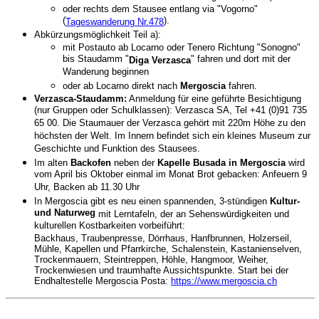
oder rechts dem Stausee entlang via "Vogorno"
(
).
Tageswanderung Nr.478
Abkürzungsmöglichkeit Teil a):
mit Postauto ab Locarno oder Tenero Richtung "Sonogno"
bis Staudamm "
" fahren und dort mit der
Diga Verzasca
Wanderung beginnen
oder ab Locarno direkt nach
Mergoscia
fahren.
Verzasca-Staudamm:
Anmeldung für eine geführte Besichtigung
(nur Gruppen oder Schulklassen): Verzasca SA, Tel +41 (0)91 735
65 00. Die Staumauer der Verzasca gehört mit 220m Höhe zu den
höchsten der Welt. Im Innern befindet sich ein kleines Museum zur
Geschichte und Funktion des Stausees.
Im alten
Backofen
neben der
Kapelle Busada in Mergoscia
wird
vom April bis Oktober einmal im Monat Brot gebacken: Anfeuern 9
Uhr, Backen ab 11.30 Uhr
In Mergoscia gibt es neu einen spannenden, 3-stündigen
Kultur-
und Naturweg
mit Lerntafeln, der an Sehenswürdigkeiten und
kulturellen Kostbarkeiten vorbeiführt:
Backhaus, Traubenpresse, Dörrhaus, Hanfbrunnen, Holzerseil,
Mühle, Kapellen und Pfarrkirche, Schalenstein, Kastanienselven,
Trockenmauern, Steintreppen, Höhle, Hangmoor, Weiher,
Trockenwiesen und traumhafte Aussichtspunkte.
Start bei der
Endhaltestelle Mergoscia Posta:
https://www.mergoscia.ch