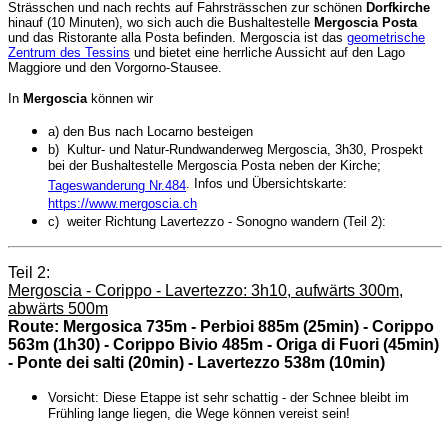
Strässchen und
nach rechts auf Fahrsträsschen
zur schönen
Dorfkirche
hinauf (10 Minuten), wo sich auch die Bushaltestelle
Mergoscia Posta
und das Ristorante alla Posta befinden. Mergoscia ist das
geometrische
Zentrum des Tessins
und bietet eine herrliche Aussicht auf den Lago
Maggiore und den Vorgorno-Stausee.
In
Mergoscia
können wir
a) den Bus nach Locarno besteigen
b) Kultur- und Natur-Rundwanderweg Mergoscia, 3h30, Prospekt
bei der Bushaltestelle Mergoscia Posta neben der Kirche;
. Infos und Übersichtskarte:
Tageswanderung Nr.484
https://www.mergoscia.ch
c) weiter Richtung Lavertezzo - Sonogno wandern (Teil 2):
Teil 2:
Mergoscia - Corippo - Lavertezzo: 3h10, aufwärts 300m,
abwärts 500m
Route: Mergosica 735m - Perbioi 885m (25min) - Corippo
563m (1h30) - Corippo Bivio 485m - Origa di Fuori (45min)
- Ponte dei salti (20min) - Lavertezzo 538m (10min)
Vorsicht: Diese Etappe ist sehr schattig - der Schnee bleibt im
Frühling lange liegen, die Wege können vereist sein!