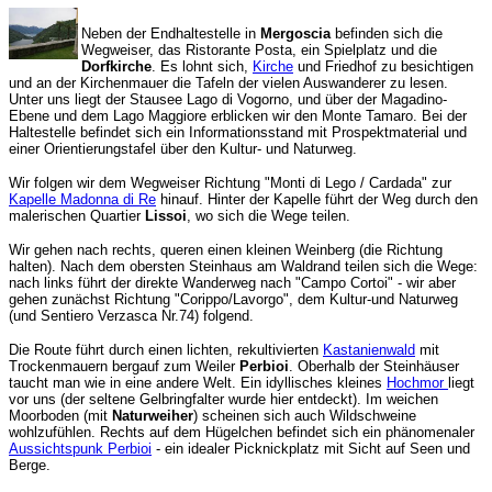
Neben der Endhaltestelle in
Mergoscia
befinden sich die
Wegweiser, das Ristorante Posta,
ein Spielplatz
und die
Dorfkirche
. Es lohnt sich,
Kirche
und Friedhof zu besichtigen
u
nd
an der Kirchenmauer die Tafeln der vielen Auswanderer zu lesen.
Unter uns liegt der Stausee Lago di Vogorno, und über der Magadino-
Ebene und dem Lago Maggiore erblicken wir den Monte Tamaro.
Bei der
Haltestelle befindet sich ein Informationsstand mit Prospektmaterial und
einer Orientierungstafel über d
en Kultur- und Naturweg.
Wir
folgen wir dem Wegweiser Richtung "Monti di Leg
o / Cardada"
zur
Kapelle Madonna di Re
hinauf. Hinter der Kapelle führt der Weg durch den
malerischen Quartier
Lissoi
, wo sich die Wege teilen.
Wir gehen nach r
echts
, queren einen kleinen Weinberg (die Richtung
ha
lten).
Nach dem
obersten Steinhaus am Waldrand teilen sich die Wege:
nach links führt der direkte Wanderweg nach "Campo Cortoi" - wir aber
gehen zunächst Richtung "Corippo/Lavorgo", dem Kultur-und Naturweg
(und Sentiero Verzasca Nr.74) folgend.
Die Route führt durch einen lichten, rekult
i
vierten
Kastanienwald
mit
Trockenmauern
bergauf zum Weiler
Perbioi
. Oberhalb der Steinhäuser
taucht man wie in eine andere Welt. Ein idyllisches kleines
Hochmor
liegt
vor uns (
der seltene Gelbringfalter wurde hier
entdeckt). Im weichen
Moorboden (mit
Naturweiher
) scheinen sich auch Wildschweine
wohlzufühlen. Rechts auf dem Hügelchen befindet sich ein phänomenaler
Aussichtspunk Perbioi
- ein idealer Picknickplatz mit Sicht auf Seen und
Berge.