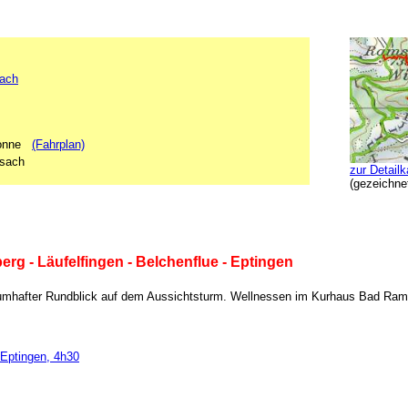
ach
onne
(Fahrplan)
ssach
zur Detailk
(gezeichne
g - Läufelfingen - Belchenflue - Eptingen
aumhafter Rundblick auf dem Aussichtsturm. Wellnessen im Kurhaus Bad Ram
 Eptingen, 4h30