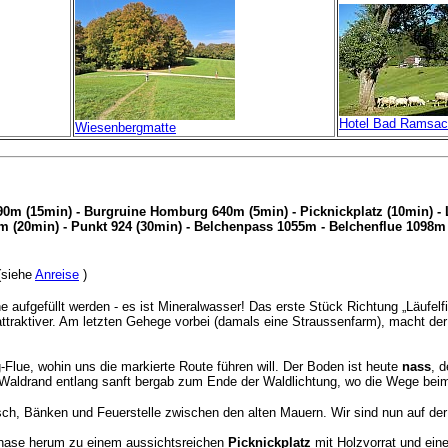
Hotel Bad Ramsa
Wiesenbergmatte
 (15min) - Burgruine Homburg 640m (5min) - Picknickplatz (10min) - L
m (20min) - Punkt 924 (30min) - Belchenpass 1055m - Belchenflue 1098m
(
siehe
Anreise
)
e aufgefüllt werden - es ist Mineralwasser! Das erste Stück Richtung „Läufel
traktiver.
Am letzten Gehege vorbei (damals eine Straussenfarm), macht d
Flue, wohin uns die markierte Route führen will. Der Boden ist heute
nass
, 
en Waldrand entlang sanft bergab zum Ende der Waldlichtung, wo die Wege b
isch, Bänken und Feuerstelle zwischen den alten Mauern. Wir sind nun auf de
snase herum zu einem aussichtsreichen
Picknickplatz
mit Holzvorrat und ei