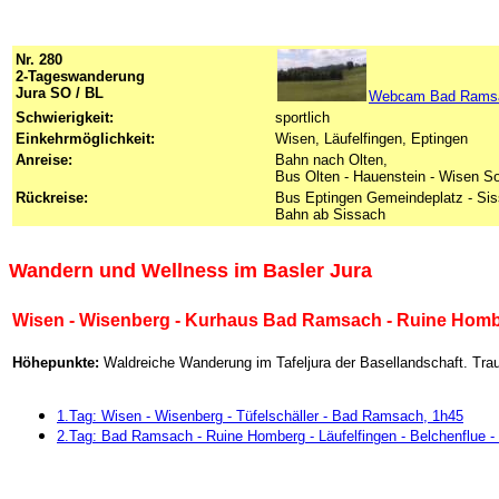
Nr. 280
2-Tageswanderung
Jura SO / BL
Webcam Bad Rams
Schwierigkeit:
sportlich
Einkehrmöglichkeit:
Wisen, Läufelfingen, Eptingen
Anreise:
Bahn nach Olten,
Bus Olten - Hauenstein - Wisen S
Rückreise:
Bus Eptingen Gemeindeplatz - Si
Bahn ab Sissach
Wandern und Wellness im Basler Jura
Wisen - Wisenberg - Kurhaus Bad Ramsach - Ruine Homber
Höhepunkte:
Waldreiche Wanderung im Tafeljura der Basellandschaft. Tr
1.Tag: Wisen - Wisenberg - Tüfelschäller - Bad Ramsach, 1h45
2.Tag: Bad Ramsach - Ruine Homberg - Läufelfingen - Belchenflue -