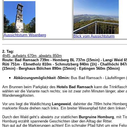
Aussichtsturm Wisenberg
Blick vom Aussichtsturm
2. Tag:
4h45, aufwärts 670m, abwärts 850m
Route: Bad Ramsach 739m - Homberg BL 737m (15min) - Langi Weid 690m
Rüti 751m - Ebnetholz 810m - Schmutzberg 840m (1h) - Challhöchi 847
(15min) - Berghaus Bölchen 890m (15min) - Eptingen 560m (50min)
Abkürzungsmöglichkeit -50min:
Bus Bad Ramsach - Läufelfingen 
Am Brunnen beim Parkplatz des
Hotels Bad Ramsach
kann die Trinkflasch
wählen wir die Variante nach rechts; sie ist zwar zehn Minuten länger, aber at
Wanderwegpfosten.
Vor uns liegt die Waldlichtung
Langeweid
, dahinter die 789m hohe Homberg-
markierte Route drehen nach links. Ein breiter Wiesenpfad führt dem link
Durch den Wald geht’s abwärts zur stattlichen
Burgruine Homburg
, mit T
Homburg erzählt spannende Geschichten über den Alltag der Ritter.
Nun gut auf die Markierungen achten!
Ein schmaler Pfad führt um eine Fel