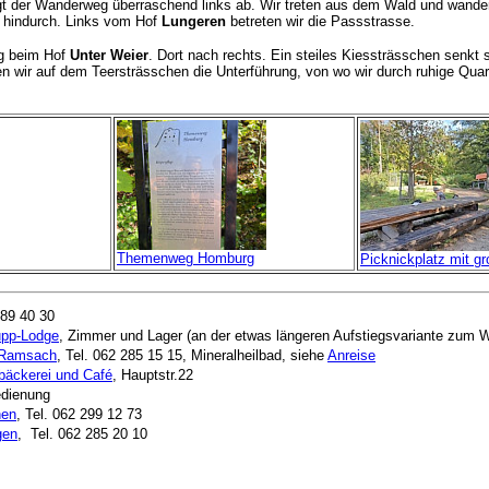
gt der Wanderweg überraschend links ab. Wir treten aus dem Wald und wande
e hindurch. Links vom Hof
Lungeren
betreten wir die Passstrasse.
ng beim Hof
Unter Weier
. Dort nach rechts. Ein steiles Kiessträsschen senkt
n wir auf dem Teersträsschen die Unterführung, von wo wir durch ruhige Quart
Themenweg Homburg
Picknickplatz mit g
289 40 30
pp-Lodge
, Zimmer und Lager (an der etwas längeren Aufstiegsvariante zum 
 Ramsach
, Tel. 062 285 15 15, Mineralheilbad, siehe
Anreise
bäckerei und Café
, Hauptstr.22
edienung
hen
, Tel. 062 299 12 73
gen
, Tel. 062 285 20 10