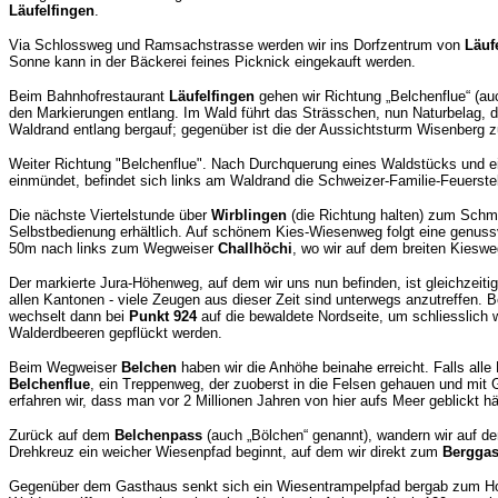
Läufelfingen
.
Via Schlossweg und Ramsachstrasse werden wir ins Dorfzentrum von
Läuf
Sonne kann in der Bäckerei feines Picknick eingekauft werden.
Beim Bahnhofrestaurant
Läufelfingen
gehen wir Richtung „Belchenflue“ (au
den Markierungen entlang. Im Wald führt das Strässchen, nun Naturbelag, d
Waldrand entlang bergauf; gegenüber ist die der Aussichtsturm Wisenberg z
Weiter Richtung "Belchenflue". Nach Durchquerung eines Waldstücks und e
einmündet, befindet sich links am Waldrand die Schweizer-Familie-Feuerste
Die nächste Viertelstunde über
Wirblingen
(die Richtung halten) zum Schmu
Selbstbedienung erhältlich. Auf schönem Kies-Wiesenweg folgt eine genu
50m nach links zum Wegweiser
Challhöchi
, wo wir auf dem breiten Kieswe
Der markierte Jura-Höhenweg, auf dem wir uns nun befinden, ist gleichzeit
allen Kantonen - viele Zeugen aus dieser Zeit sind unterwegs anzutreffen. 
wechselt dann bei
Punkt 924
auf die bewaldete Nordseite, um schliesslich 
Walderdbeeren gepflückt werden.
Beim Wegweiser
Belchen
haben wir die Anhöhe beinahe erreicht. Falls alle
Belchenflue
, ein Treppenweg, der zuoberst in die Felsen gehauen und mit 
erfahren wir, dass man vor 2 Millionen Jahren von hier aufs Meer geblickt 
Zurück auf dem
Belchenpass
(auch „Bölchen“ genannt), wandern wir auf
Drehkreuz ein weicher Wiesenpfad beginnt, auf dem wir direkt zum
Berggas
Gegenüber dem Gasthaus senkt sich ein Wiesentrampelpfad bergab zum Holzma