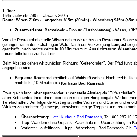
1. Tag:
1h45, aufwärts 290 m, abwärts 260m
Route: Wisen 710m - Langacher 815m (20min) - Wisenberg 945m (45min
Zusatzvariante:
Barmelweid - Froburg (Jurahöhenweg) - Wisen, +3h
Von der Postautohaltestelle
Wisen
gehen wir rechts am Restaurant Sonne v
gelangen wir in den schattingen Wald. Nach der Verzweigung
Langacher
gut
geschafft. Nach rechts gehts in 10 Minuten zum
Aussichtsturm Wisenber
Feuerstelle laden zur Rast ein.
Beim Abstieg gehen wir zunächst Richtung "Gelterkinden". Der Pfad führt a
angegeben sind:
Bequeme Route
mehrheitlich auf Waldsträsschen: Nach rechts Rich
nach links,10 Minuten bis
.
Kurhaus Bad Ramsach
Etwa gleich lang, aber spannender ist der steile Abstieg via "Tüfelschäller
alten Betonunterstand, dann über einen steinigen Hang bergab. Wir kommen
Tüfelschäller
. Der folgende Abstieg ist voller Wurzeln und Steine und erf
Wir kreuzen mehrere Querwege, überwinden einige Treppen und treten nach
Übernachtung
:
Hotel-Kurhaus Bad Ramsach
, Tel. 062 285 15 1
Tipp: Wandern ohne Gepäck: Pauschale mit Übernachtung im Ku
Variante: Läufelfingen - Hupp - Wisenberg - Bad Ramsach, 2 h:
T