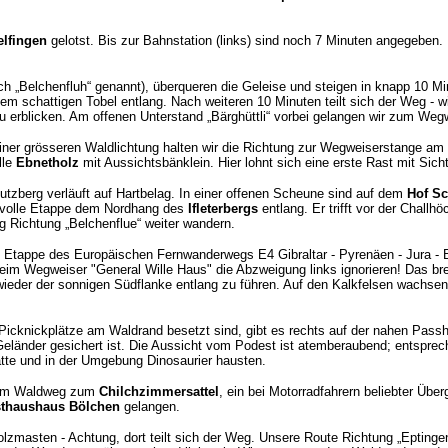
elfingen
gelotst. Bis zur Bahnstation (links) sind noch 7 Minuten angegeben.
ch „Belchenfluh“ genannt), überqueren die Geleise und steigen in knapp 10 M
em schattigen Tobel entlang. Nach weiteren 10 Minuten teilt sich der Weg -
u erblicken. Am offenen Unterstand „Bärghüttli“ vorbei gelangen wir zum We
iner grösseren Waldlichtung halten wir die Richtung zur Wegweiserstange a
lle
Ebnetholz
mit Aussichtsbänklein. Hier lohnt sich eine erste Rast mit Sicht
tzberg verläuft auf Hartbelag. In einer offenen Scheune sind auf dem
Hof S
ssvolle Etappe dem Nordhang des
Ifleterbergs
entlang. Er trifft vor der Chall
g Richtung „Belchenflue“ weiter wandern.
ig Etappe des Europäischen Fernwanderwegs E4 Gibraltar - Pyrenäen - Jura - 
Beim Wegweiser "General Wille Haus" die Abzweigung links ignorieren! Das bre
wieder der sonnigen Südflanke entlang zu führen. Auf den Kalkfelsen wachse
 Picknickplätze am Waldrand besetzt sind, gibt es rechts auf der nahen Passhö
Geländer gesichert ist. Die Aussicht vom Podest ist atemberaubend; entsprech
hätte und in der Umgebung Dinosaurier hausten.
 dem Waldweg zum
Chilchzimmersattel
, ein bei Motorradfahrern beliebter Üb
thaushaus Bölchen
gelangen.
sten - Achtung, dort teilt sich der Weg. Unsere Route Richtung „Eptingen“ 