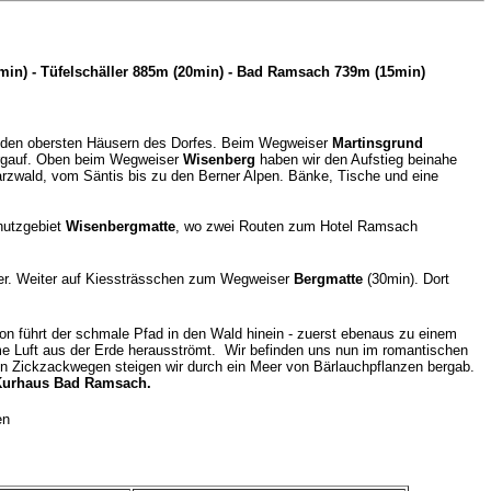
in) - Tüfelschäller 885m (20min) - Bad Ramsach 739m (15min)
u den obersten Häusern des Dorfes. Beim Wegweiser
Martinsgrund
bergauf. Oben beim Wegweiser
Wisenberg
haben wir den Aufstieg beinahe
arzwald, vom Säntis bis zu den Berner Alpen. Bänke, Tische und eine
chutzgebiet
Wisenbergmatte
, wo zwei Routen zum Hotel Ramsach
ser. Weiter auf Kiessträsschen zum Wegweiser
Bergmatte
(30min). Dort
avon führt der schmale Pfad in den Wald hinein - zuerst ebenaus zu einem
me Luft aus der Erde herausströmt. Wir befinden uns nun im romantischen
ten Zickzackwegen steigen wir durch ein Meer von Bärlauchpflanzen bergab.
Kurhaus Bad Ramsach.
en