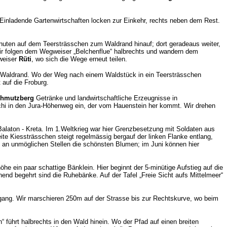
 Einladende Gartenwirtschaften locken zur Einkehr, rechts neben dem Rest.
inuten auf dem Teersträsschen zum Waldrand hinauf; dort geradeaus weiter,
 wir folgen dem Wegweiser „Belchenflue“ halbrechts und wandern dem
gweiser
Rüti
, wo sich die Wege erneut teilen.
m Waldrand. Wo der Weg nach einem Waldstück in ein Teersträsschen
 auf die Froburg.
chmutzberg
Getränke und landwirtschaftliche Erzeugnisse in
höchi in den Jura-Höhenweg ein, der vom Hauenstein her kommt. Wir drehen
Balaton - Kreta. Im 1.Weltkrieg war hier Grenzbesetzung mit Soldaten aus
ite Kiessträsschen steigt regelmässig bergauf der linken Flanke entlang,
n an unmöglichen Stellen die schönsten Blumen; im Juni können hier
he ein paar schattige Bänklein. Hier beginnt der 5-minütige Aufstieg auf die
end begehrt sind die Ruhebänke. Auf der Tafel „Freie Sicht aufs Mittelmeer“
ergang. Wir marschieren 250m auf der Strasse bis zur Rechtskurve, wo beim
führt halbrechts in den Wald hinein. Wo der Pfad auf einen breiten