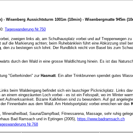
) - Wisenberg Aussichtsturm 1001m (10min) - Wisenbergmatte 945m (10m
30:
Tageswanderung Nr.750
orbei, zweigen links ab, am Schulhausplatz vorbei und auf Treppenwegen z
 auf die Markierung achten; beim Ruhebänklein führt eine Abkürzung steil 
g
, den zu besteigen sich lohnt. Der Rundblick reicht von Basel bis zum Schw
bwärts durch den Wald in eine grosse Waldlichtung hinein. Es ist das Naturs
tung "Gelterkinden" zur
Hasmatt
. Ein alter Trinkbrunnen spendet gutes Was
": Links beim Waldeingang befindet sich ein lauschiger Picknickplatz. Links d
 an einem eingezäunten Loch vorbei - es ist ein Felsspalt, wo im Winter war
ordert Aufmerksamkeit. Bizarre Kalkfelsen sind zu bewundern. Auf gut angeleg
 der Finnenbahn aus dem Wald. Am Hotelsportplatz vorbei erreichen wir das
5, Mineralheilbad, Sauna/Dampfbad, Fitnessarena, Massage, sehr ruhig geleg
rhaus Bad Ramsach und in Eptingen (2005),
https://www.badramsach.ch
ageswanderung Nr.768