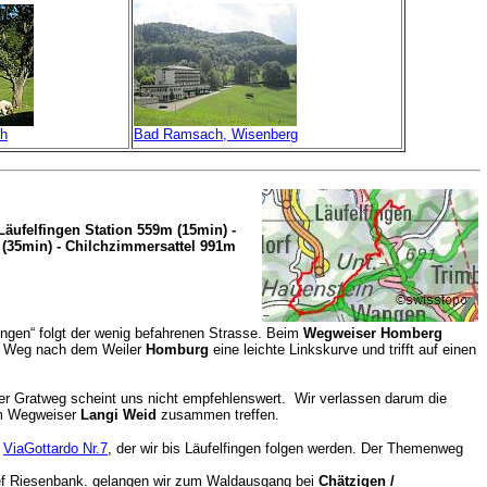
ch
Bad Ramsach, Wisenberg
äufelfingen Station 559m (15min) -
 (35min) - Chilchzimmersattel 991m
fingen“ folgt der wenig befahrenen Strasse. Beim
Wegweiser Homberg
er Weg nach dem Weiler
Homburg
eine leichte Linkskurve und trifft auf einen
der Gratweg scheint uns nicht empfehlenswert. Wir verlassen darum die
eim Wegweiser
Langi Weid
zusammen treffen.
r
ViaGottardo Nr.7
, der wir bis Läufelfingen folgen werden. Der Themenweg
nef Riesenbank. gelangen wir zum Waldausgang bei
Chätzigen /