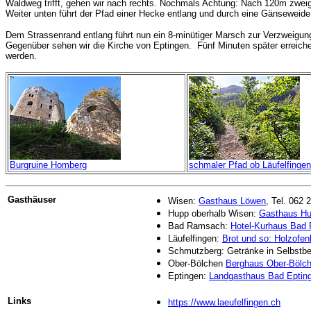
Waldweg trifft, gehen wir nach rechts. Nochmals Achtung: Nach 120m zwei
Weiter unten führt der Pfad einer Hecke entlang und durch eine Gänseweid
Dem Strassenrand entlang führt nun ein 8-minütiger Marsch zur Verzweigu
Gegenüber sehen wir die Kirche von Eptingen. Fünf Minuten später erreiche
werden.
Burgruine Homberg
schmaler Pfad ob Läufelfingen
Gasthäuser
Wisen:
Gasthaus Löwen
, Tel. 062 
Hupp oberhalb Wisen:
Gasthaus Hu
Bad Ramsach:
Hotel-Kurhaus Bad
Läufelfingen:
Brot und so: Holzofen
Schmutzberg: Getränke in Selbstb
Ober-Bölchen
Berghaus Ober-Bölc
Eptingen:
Landgasthaus Bad Eptin
Links
https://www.laeufelfingen.ch