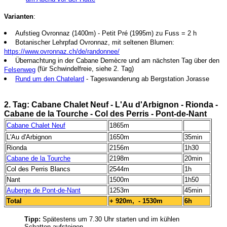
Varianten
:
Aufstieg Ovronnaz (1400m) - Petit Pré (1995m) zu Fuss = 2 h
Botanischer Lehrpfad Ovronnaz, mit seltenen Blumen:
https://www.ovronnaz.ch/de/randonnee/
Übernachtung in der Cabane Demècre und am nächsten Tag über den
(für Schwindelfreie, siehe 2. Tag)
Felsenweg
Rund um den Chatelard
- Tageswanderung ab Bergstation Jorasse
-
2. Tag: Cabane Chalet Neuf - L'Au d'Arbignon - Rionda -
Cabane de la Tourche - Col des Perris - Pont-de-Nant
Cabane Chalet Neuf
1865m
L'Au d'Arbignon
1650m
35min
Rionda
2156m
1h30
Cabane de la Tourche
2198m
20min
Col des Perris Blancs
2544m
1h
Nant
1500m
1h50
Auberge de Pont-de-Nant
1253m
45min
Total
+ 920m, - 1530m
6h
Tipp:
Spätestens um 7.30 Uhr starten und im kühlen
Schatten aufsteigen.