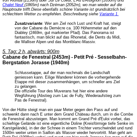
von Rionda (2136m) über Sur Le Coeur, L'Au d'Arbignon (1650m) und
Chalet Neuf
(1865m) nach Dzéman (2052m), wo man wieder auf die
Hauptroute trifft.Diese ebenfalls schöne Variante ist grundsätzlich bei
schlechtem Wetter zu empfehlen. Beschreibung siehe
Variante 1.
Zusatzvariante
: Wer am Ziel noch Lust und Kraft hat, steigt
von der Cabane du Demècre ca. 100 Höhenmeter auf den
Diabley (2469m, gut markierter Pfad). Das Panorama ist
fantastisch, man blickt auf das Rhonetal, die Dents du Midi,
die Walliser Alpen und das Montblanc-Massiv.
5. Tag: 2 h, abwärts: 900m
Cabane de Fenestral (2453m) - Petit Pré - Sesselbahn-
Bergstation Jorasse (1940m)
Schlussetappe, auf der man nochmals die Landschaft
geniessen kann. Eilige Wanderer können die vorhergehende
Etappe mit dieser zusammenhängen, um schneller ans Ziel
zu gelangen.
Die offizielle Tour des Muverans hat hier eine andere
Wegführung (Abstieg zum Lac de Fully, Wiederaufstieg zum
Pas de Fenestral).
Von der Hütte steigt man ein paar Meter gegen den Pass auf und
schwenkt dann nach E unter dem Grand Chäteau durch, um in die Combe
de Fenestral abzusteigen. Man kommt am Grand Pré d'Euloi vorbei, das
schiefrige Gelände ist eine eigentliche Doline (Kreisförmige tiefe Senke im
Karstgelände), in der der Schnee in einem Trichter verschwindet und rund
1500m weiter unten in Saillon als Wasser wieder hervortritt. Man geht am