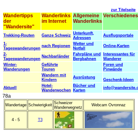
zur Titelseite
Wandertipps
Wanderlinks
Allgemeine
Verschiedenes
der
im Internet
Wanderlinks
"Wandersite"
Unterkunft,
Trekking-Routen
Ganze Schweiz
Ausflugsportale
Adressen
1-
Wetter und
nach Regionen
Online-Karten
Tageswanderungen
Notfall
2-
Fahrpläne und
Interessantes für
Nachbarländer
Tageswanderungen
Bergbahnen
Wanderer
Winter-
Geführte
Foren und
Wanderungen
Touren
Pinwände
Wandern mit
Ausrüstung
Kindern
Geschenk-Ideen
Hotel-
Bücher und
Aktuell
info@wandersite.
Wanderwochen
Karten
78a
Schweizer
Wandertage
Schwierigkeit
Webcam Ovronnaz
Wanderwegnetz
4 - 5
T3