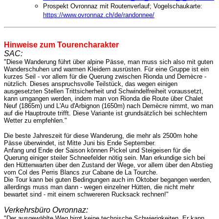
Prospekt Ovronnaz mit Routenverlauf; Vogelschaukarte:
https://www.ovronnaz.ch/de/randonnee/
Hinweise zum Tourencharakter
SAC:
"Diese Wanderung führt über alpine Pässe, man muss sich also mit guten
Wanderschuhen und warmen Kleidern ausrüsten. Für eine Gruppe ist ein
kurzes Seil - vor allem für die Querung zwischen Rionda und Demècre -
nützlich. Dieses anspruchsvolle Teilstück, das wegen einigen
ausgesetzten Stellen Trittsicherheit und Schwindelfreiheit voraussetzt,
kann umgangen werden, indem man von Rionda die Route über Chalet
Neuf (1865m) und L'Au d'Arbignon (1650m) nach Demècre nimmt, wo man
auf die Hauptroute trifft. Diese Variante ist grundsätzlich bei schlechtem
Wetter zu empfehlen."
Die beste Jahreszeit für diese Wanderung, die mehr als 2500m hohe
Pässe überwindet, ist Mitte Juni bis Ende September.
Anfang und Ende der Saison können Pickel und Steigeisen für die
Querung einiger steiler Schneefelder nötig sein. Man erkundige sich bei
den Hüttenwarten über den Zustand der Wege, vor allem über den Abstieg
vom Col des Perris Blancs zur Cabane de La Tourche.
Die Tour kann bei guten Bedingungen auch im Oktober begangen werden,
allerdings muss man dann - wegen einzelner Hütten, die nicht mehr
bewartet sind - mit einem schwereren Rucksack rechnen!"
Verkehrsbüro Ovronnaz:
"Der ausgewählte Weg birgt keine technische Schwierigkeiten. Er kann