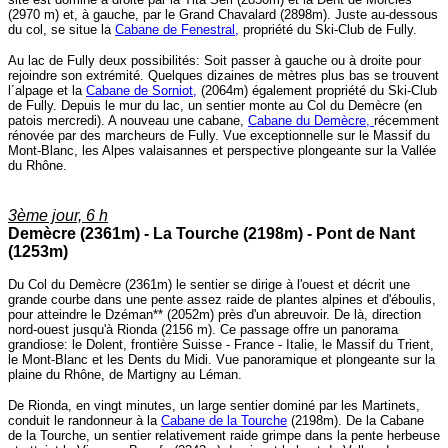
(2970 m) et, à gauche, par le Grand Chavalard (2898m). Juste au-dessous
du col, se situe la
Cabane de Fenestral,
propriété du Ski-Club de Fully.
Au lac de Fully deux possibilités: Soit passer à gauche ou à droite pour
rejoindre son extrémité. Quelques dizaines de mètres plus bas se trouvent
l´alpage et la
Cabane de Sorniot,
(2064m) également propriété du Ski-Club
de Fully. Depuis le mur du lac, un sentier monte au Col du Demècre (en
patois mercredi). A nouveau une cabane,
Cabane du Demècre,
récemment
rénovée par des marcheurs de Fully. Vue exceptionnelle sur le Massif du
Mont-Blanc, les Alpes valaisannes et perspective plongeante sur la Vallée
du Rhône.
3ème jour, 6 h
Demècre (2361m) - La Tourche (2198m) - Pont de Nant
(1253m)
Du Col du Demècre (2361m) le sentier se dirige à l'ouest et décrit une
grande courbe dans une pente assez raide de plantes alpines et d'éboulis,
pour atteindre le Dzéman** (2052m) près d'un abreuvoir. De là, direction
nord-ouest jusqu'à Rionda (2156 m). Ce passage offre un panorama
grandiose: le Dolent, frontière Suisse - France - Italie, le Massif du Trient,
le Mont-Blanc et les Dents du Midi. Vue panoramique et plongeante sur la
plaine du Rhône, de Martigny au Léman.
De Rionda, en vingt minutes, un large sentier dominé par les Martinets,
conduit le randonneur à la
Cabane de la Tourche
(2198m). De la Cabane
de la Tourche, un sentier relativement raide grimpe dans la pente herbeuse