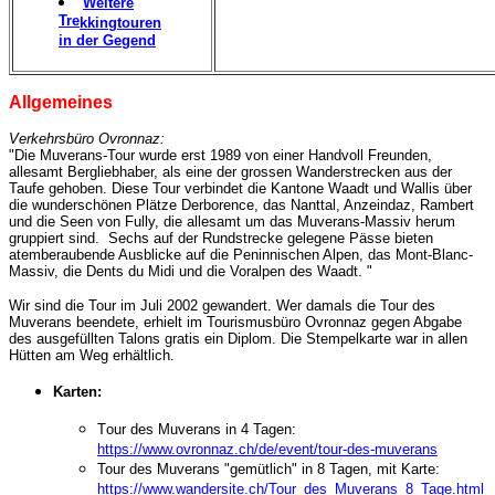
Weitere
Tre
kkingtouren
in der Gegend
Allgemeines
Verkehrsbüro Ovronnaz:
"Die Muverans-Tour wurde erst 1989 von einer Handvoll Freunden,
allesamt Bergliebhaber, als eine der grossen Wanderstrecken aus der
Taufe gehoben. Diese Tour verbindet die Kantone Waadt und Wallis über
die wunderschönen Plätze Derborence, das Nanttal, Anzeindaz, Rambert
und die Seen von Fully, die allesamt um das Muverans-Massiv herum
gruppiert sind. Sechs auf der Rundstrecke gelegene Pässe bieten
atemberaubende Ausblicke auf die Peninnischen Alpen, das Mont-Blanc-
Massiv, die Dents du Midi und die Voralpen des Waadt. "
Wir sind die Tour im Juli 2002 gewandert. Wer damals die Tour des
Muverans beendete, erhielt im Tourismusbüro Ovronnaz gegen Abgabe
des ausgefüllten Talons gratis ein Diplom. Die Stempelkarte war in allen
Hütten am Weg erhältlich.
Karten:
T
our des Muverans in 4 Tagen:
https://www.ovronnaz.ch/de/event/tour-des-muverans
Tour des Muverans "gemütlich" in 8 Tagen, mit Karte:
https://www.wandersite.ch/Tour_des_Muverans_8_Tage.html