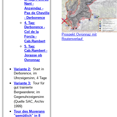
Nant -
Anzeindaz -
Pas de Cheville
- Derborence
4. Tag:
Derborence -
Col de la
Prospekt Ovronnaz mit
Forcla -
Routenverlauf
Cab.Rambert
5. Tag:
Cab.Rambert -
Jorasse ob
Ovronnaz
-
Variante 2:
-
Start in
Derborence, im
Uhrzeigersinn, 4 Tage
Variante 3:
-
Tour für
gut trainierte
Bergwanderer, im
Gegenuhrzeigersinn
(Quelle SAC, Archiv
1999)
Tour des Muverans
"gemütlich" in 8