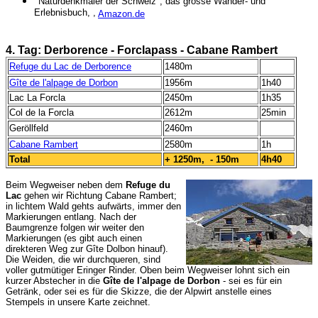
"
Naturdenkmäler der Schweiz"
, das grosse Wander- und
Erlebnisbuch, ,
Amazon.de
4. Tag: Derborence - Forclapass - Cabane Rambert
Refuge du Lac de Derborence
1480m
Gîte de l'alpage de Dorbon
1956m
1h40
Lac La Forcla
2450m
1h35
Col de la Forcla
2612m
25min
Geröllfeld
2460m
Cabane Rambert
2580m
1h
Total
+ 1250m, - 150m
4h40
Beim Wegweiser neben dem
Refuge du
Lac
gehen wir Richtung Cabane Rambert;
in lichtem Wald gehts aufwärts, immer den
Markierungen entlang. Nach der
Baumgrenze folgen wir weiter den
Markierungen (es gibt auch einen
direkteren Weg zur Gîte Dolbon hinauf).
Die Weiden, die wir durchqueren, sind
voller gutmütiger Eringer Rinder. Oben beim Wegweiser lohnt sich ein
kurzer Abstecher in die
Gîte de l'alpage de Dorbon
- sei es für ein
Getränk, oder sei es für die Skizze, die der Alpwirt anstelle eines
Stempels in unsere Karte zeichnet.