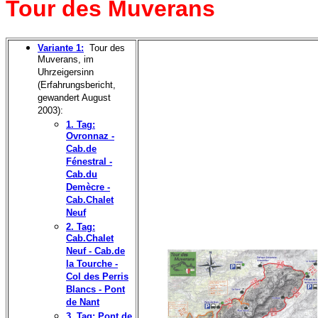
Tour des Muverans
Variante 1:
-
Tour des
Muverans, im
Uhrzeigersinn
(Erfahrungsbericht,
gewandert August
2003):
1. Tag:
Ovronnaz -
Cab.de
Fénestral -
Cab.du
Demècre -
Cab.Chalet
Neuf
2. Tag:
Cab.Chalet
Neuf - Cab.de
la Tourche -
Col des Perris
Blancs - Pont
de Nant
3. Tag: Pont de