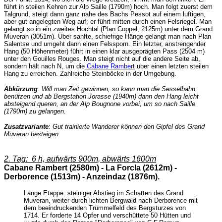
führt in steilen Kehren zur Alp Saille (1790m) hoch. Man folgt zuerst dem
Talgrund, steigt dann ganz nahe des Bachs Pessot auf einem luftigen,
aber gut angelegten Weg auf; er führt mitten durch einen Felsriegel. Man
gelangt so in ein zweites Hochtal (Plan Coppel, 2125m) unter dem Grand
Muveran (3051m). Über sanfte, schiefrige Hänge gelangt man nach Plan
Salentse und umgeht dann einen Felssporn. Ein letzter, anstrengender
Hang (50 Höhenmeter) führt in einen klar ausgeprägten Pass (2504 m)
unter den Gouilles Rouges. Man steigt nicht auf die andere Seite ab,
sondern hält nach N, um die
Cabane Rambert
über einen letzten steilen
Hang zu erreichen. Zahlreiche Steinböcke in der Umgebung.
Abkürzung
: Will man Zeit gewinnen, so kann man die Sesselbahn
benützen und ab Bergstation Jorasse (1940m) dann den Hang leicht
absteigend queren, an der Alp Bougnone vorbei, um so nach Saille
(1790m) zu gelangen.
Zusatzvariante
: Gut trainierte Wanderer können den Gipfel des Grand
Muveran besteigen.
2. Tag: 6 h, aufwärts 900m, abwärts 1600m
Cabane Rambert (2580m) - La Forcla (2612m) -
Derborence (1513m) - Anzeindaz (1876m).
Lange Etappe: steiniger Abstieg im Schatten des Grand
Muveran, weiter durch lichten Bergwald nach Derborence mit
dem beeindruckenden Trümmelfeld des Bergsturzes von
1714. Er forderte 14 Opfer und verschüttete 50 Hütten und