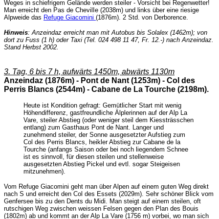
Weges in schiefrigem Gelände werden steiler - Vorsicht bei Regenwetter!
Man erreicht den Pas de ChevilIe (2038m) und links über eine riesige
Alpweide das
Refuge Giacomini
(1876m). 2 Std. von Derborence.
Hinweis
: Anzeindaz erreicht man mit Autobus bis Solalex (1462m); von
dort zu Fuss (1 h) oder Taxi (Tel. 024 498 11 47, Fr. 12.-) nach Anzeindaz.
Stand Herbst 2002.
3. Tag, 6 bis 7 h, aufwärts 1450m, abwärts 1130m
Anzeindaz (1876m) - Pont de Nant (1253m) - Col des
Perris Blancs (2544m) - Cabane de La Tourche (2198m).
Heute ist Kondition gefragt: Gemütlicher Start mit wenig
Höhendifferenz, gastfreundliche Älplerinnen auf der Alp La
Vare, steiler Abstieg (oder weniger steil dem Kiessträsschen
entlang) zum Gasthaus Pont de Nant. Langer und
zunehmend steiler, der Sonne ausgesetzter Aufstieg zum
Col des Perris Blancs, heikler Abstieg zur Cabane de la
Tourche (anfangs Saison oder bei noch liegendem Schnee
ist es sinnvoll, für diesen steilen und stellenweise
ausgesetzten Abstieg Pickel und evtl. sogar Steigeisen
mitzunehmen).
Vom Refuge Giacomini geht man über Alpen auf einem guten Weg direkt
nach S und erreicht den Col des Essets (2029m). Sehr schöner Blick vom
Genfersee bis zu den Dents du Midi. Man steigt auf einem steilen, oft
rutschigen Weg zwischen weissen Felsen gegen den Plan des Bouis
(1802m) ab und kommt an der Alp La Vare (1756 m) vorbei, wo man sich