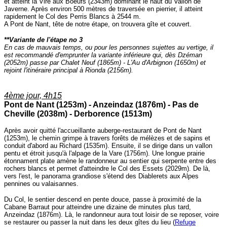
et atteint la Vire aux Boeufs (2343m) dominant le haut du Vallon de
Javerne. Après environ 500 mètres de traversée en pierrier, il atteint
rapidement le Col des Perris Blancs à 2544 m.
A Pont de Nant, tête de notre étape, on trouvera gîte et couvert.
**Variante de l'étape no 3
En cas de mauvais temps, ou pour les personnes sujettes au vertige, il
est recommandé d'emprunter la variante inférieure qui, dès Dzéman
(2052m) passe par Chalet Neuf (1865m) - L'Au d'Arbignon (1650m) et
rejoint l'itinéraire principal à Rionda (2156m).
4ème jour, 4h15
Pont de Nant (1253m) - Anzeindaz (1876m) - Pas de
Cheville (2038m) - Derborence (1513m)
Après avoir quitté l'accueillante auberge-restaurant de Pont de Nant
(1253m), le chemin grimpe à travers forêts de mélèzes et de sapins et
conduit d'abord au Richard (1535m). Ensuite, il se dirige dans un vallon
pentu et étroit jusqu'à l'alpage de la Vare (1756m). Une longue prairie
étonnament plate amène le randonneur au sentier qui serpente entre des
rochers blancs et permet d'atteindre le Col des Essets (2029m). De là,
vers l'est, le panorama grandiose s'étend des Diablerets aux Alpes
pennines ou valaisannes.
Du Col, le sentier descend en pente douce, passe à proximité de la
Cabane Barraut pour atteindre une dizaine de minutes plus tard,
Anzeindaz (1876m). Là, le randonneur aura tout loisir de se reposer, voire
se restaurer ou passer la nuit dans les deux gîtes du lieu (
Refuge