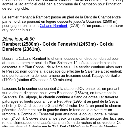
admire le lac artificiel créé par la commune de Chamoson pour l'irrigation
de son vignoble.
Le sentier menant à Rambert passe au pied de la Dent de Chamosentze
par le nord, se poursuit en légère descente jusqu'à Outannes (2500 m)
pour gagner ensuite la
Cabane Rambert,
(CAS) où l'on pourra se restaurer
et y passer la nuit.
2ème jour, 4h50
Rambert (2580m) - Col de Fenestral (2453m) - Col du
Demècre (2361m).
Depuis la Cabane Rambert le chemin descend en direction du sud pour
atteindre le premier seuil du Plan Salentze. L'itinéraire aborde alors la
descente sur Plan Coppel: deuxième seuil. Le sentier continue alors vers
le Pessot: nom donné à la cascade qu´effectue la Salentze à cet endroit;
une pente assez raide nous amène au troisième seuil: l'alpage de Saille
(1790m) (station d'Ovronnaz à 30 minutes).
Laissons là le sentier qui conduit à la station d¹Ovronnaz et, en prenant
sur la droite, dirigeons-nous vers Bougnone (1864m), en traversant la
Salentze. De l'alpage, le chemin continue à flanc de coteau et traverse
pâturages et forêts pour arriver à Petit-Pré (1996m) au pied de la Seya
(2181m). De là, direction le Grand-Pré d´Euloi. De là, on prend le chemin
pédestre légèrement sur la gauche dans le fond de la cuvette et on
remonte la Combe du Fenestral pour atteindre le col qui porte le même
nom (2453m). S'ouvre alors à nos yeux un spectacle unique: des lacs aux
reflets d'émeraude enchassés dans un écrin de roches et de verdure. Ce
site est dominé à droite par la Tità Sèri (2850m) et la Dent de Morcles