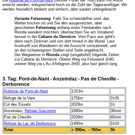
Die
Auberge de Pont-de-Nant
(tiefster Punkt der Tour) kann mit Autos
erreicht werden; entsprechend hoch ist die Zahl der Tagesausflüger. Wir
werden freundlich bedient und einfach, aber sauber untergebracht.
Variante Felsenweg
: Falls Sie schwindelfrei sind, das
Wetter trocken ist und Sie den ausgesetzten, aber
gesicherten
Felsenweg
entlang eines Felsbandes nach
Rionda wandern möchten, übernachten Sie am Vorabend
besser in der
Cabane du Demècre
. Vom Pass aus geht's
dann nach Dzéman und von dort hinauf in die Wand. Laut
Auskunft von Wanderern ist die Aussicht sensationell, und
an den schwierigsten Stellen sind Seile angebracht.
Der Wegweiser in
Rionda
zeigt (umgekehrt) folgende Zeiten
zur Cabane du Demècre: Oberer Weg via Felswand 2h40,
unterer Weg via L'Au d'Arbignon 2h50, also fast gleich lang.
3. Tag: Pont-de-Nant - Anzeindaz - Pas de Cheville -
Derborence
Auberge de Pont-de-Nant
1253m
Refuge de la Vare
1756m
1h35
Col des Essets
2029m
1h
Anzeindaz,
Refuge Giacomini
1880m
30min
Pas de Cheville
2038m
45min
Refuge du Lac de Derborence
1480m
1h10
Total
+ 990m, - 760m
5h