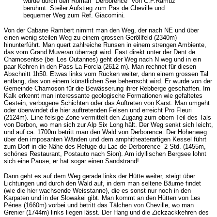
wurde durch den Roman "Derborence" von C.F.Ramuz
berühmt. Steiler Aufstieg zum Pas de Cheville und
bequemer Weg zum Ref. Giacomini.
Von der Cabane Rambert nimmt man den Weg, der nach NE und über
einen wenig steilen Weg zu einem grossen Geröllfeld (2340m)
hinunterführt. Man quert zahlreiche Runsen in einem strengen Ambiente,
das vom Grand Muveran überragt wird. Fast direkt unter der Dent de
Chamosentse (bei Les Outannes) geht der Weg nach N weg und in ein
paar Kehren in den Pass La Forcla (2612 m). Man rechnet für diesen
Abschnitt 1h50. Etwas links vom Rücken weiter, dann einem grossen Tal
entlang, das von einem künstlichen See beherrscht wird. Er wurde von der
Gemeinde Chamoson für die Bewässerung ihrer Rebberge geschaffen. Im
Kalk erkennt man interessante geologische Formationen wie gefaltetes
Gestein, verbogene Schichten oder das Auftreten von Karst. Man umgeht
oder überwindet die hier auftretenden Felsen und erreicht Pro Fleuri
(2124m). Eine felsige Zone vermittelt den Zugang zum obern Teil des Tals
von Derbon, wo man sich zur Alp Six Long hält. Der Weg senkt sich leicht,
und auf ca. 1700m betritt man den Wald von Derborence. Der Höhenweg
über den imposanten Wänden und dem amphitheaterartigen Kessel führt
zum Dorf in die Nähe des Refuge du Lac de Derborence 2 Std. (1455m,
schönes Restaurant, Postauto nach Sion). Am idyllischen Bergsee lohnt
sich eine Pause, er hat sogar einen Sandstrand!
Dann geht es auf dem Weg gerade links der Hütte weiter, steigt über
Lichtungen und durch den Wald auf, in dem man seltene Bäume findet
(wie die hier wachsende Weisstanne), die es sonst nur noch in den
Karpaten und in der Slowakei gibt. Man kommt an den Hütten von Les
Pénes (1660m) vorbei und betritt das Tälchen von Cheville, wo man
Grenier (1744m) links liegen lässt. Der Hang und die Zickzackkehren des