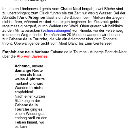
Im lichten Lärchenwald gehts vom
Chalet Neuf
bergab; zwei Bäche sind
zu überspringen; zum Glück führen sie zur Zeit nur wenig Wasser. Bei der
Alphütte
l'Au d'Arbignon
lässt sich die Bäuerin beim Melken der Ziegen
nicht stören, während wir dort zu steigen beginnen. Im Zickzack gehts
regelmässig bergauf, durch Weiden und Wald. Oben queren wir halblinks
zu den Militärbaracken (
Schiessübungen
) von Rionda, wo der Felsenweg
in unseren Weg mündet. Die nächsten 20 Minuten wandern wir ebenaus
zur
Cabane de la Tourche
, die wie ein Adlerhorst über dem Rhonetal
thront. Überwältigende Sicht vom Mont Blanc bis zum Genfersee!
Empfohlene neue Variante
Cabane de la Tourche - Auberge Pont-de-Nant
über die
Alp von Javernes
!
Achtung,
unsere
damalige Route
ist neu als
blau-
weiss Alpinroute
markiert und wird
Wanderern
nicht
empfohlen!.
Nach einer kurzen
Stärkung in der
Caban
e de la
Tourche
ging es
einem Wiesengrat
entlang steil zu den
Felsen hinauf, wo
es kein