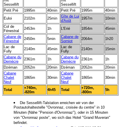
mit
mit
Sessellift
Sessellift
Petit Pré
1995m
40min
Petit Pré
1995m
40min
Gîte de Lui
Euloi
2102m
25min
1957m
10min
d'Août
Col de
2453m
1h
L'Erié
1854m
45min
Fénestral
Cabane de
Cabane de
2450m
5min
2064m
1h20
Fénestral
Sorniot
Lac de
Lac de
2140m
45min
2140m
15min
Fully
Fully
Cabane du
Cabane du
2361m
1h
2361m
1h
Demècre
Demècre
Dzéman
2052m
20min
Dzéman
2052m
20min
Cabane
Cabane
Chalet
1865m
30min
Chalet
1865m
30min
Neuf
Neuf
+740m,
+720m,
Total
4h45
Total
5h
-820m
-800m
Die Sessellift-Talstation erreichen wir von der
Postautohaltestelle "Ovronnaz, croisée du centre" in 10
Minuten (Nähe "Pension d'Ovronnaz"), oder in 15 Minuten
von "Ovronnaz poste", wo sich das Hotel "Grand Muveran"
befindet.