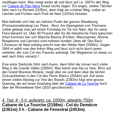
verpflegen kann. Man steigt weiter ab und lässt auf ca. 1667m den Weg
zur
Cabane de Plan Névé
hinauf rechts liegen. Ein enges, steiles Tälchen
führt nach Le Richard (1535m), dann folgt ein schöner Weg, vorbei an
Lärchen und Fichten nach Pont de Nant (1253m) hinunter.
Man befindet sich hier am tiefsten Punkt der ganzen Wanderung
(Postautoverbindung Les Plans - Bex).
Am Alpengarten von Thomasia
vorbei gelangt man auf einem Forstweg ins Tal von Nant, das für seine
Flora bekannt ist. Über 40 Prozent aller für die helvetische Flora typischen
Arten kommen hier vor! Manche Bäume (Fichten, Weisstannen, Ahorne,
Bergahorne und Lärchen) sind mehrere hundert Jahre alt! Den Bach
L'Avançon de Nant entlang ereicht man den Weiler Nant (1500m). Gegen
1664 m wählt man den linken Weg und lässt sich nicht durch jenen
verleiten, der zum Col ries Pauvres aufsteigt. Der Wegweiser ist etwas zu
weit nach links versetzt !
Eine erste Steilstufe führt nach Ayers, dann führt der immer noch steile
Weg in die Grande Vallée (2300m). Man betritt eine Alp La Vare, Blick auf
den Grand Muveran Moräne, steigt über sie und dann über die letzten
Zickzackkehren in den Col des Perris Blancs (2544m) auf. Auf einen
ersten steilen Abstieg zur Vire des Boeufs (2343m) folgt eine grosse
Querung, die auf einen Grashang über der
Cabane de La Tourche
hoch
über der Rhoneebene führt (2010 geschlossen!).
4. Tag: 4 - 5 h, aufwärts: ca. 1000m, abwärts 750m
Cabane de La Tourche (2198m) - Col du Demècre
(2361m) 3 h - Cabane de Fenestral (2453m).