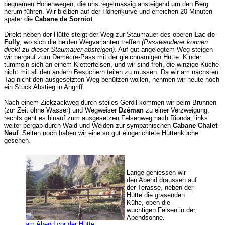
bequemen Höhenwegen, die uns regelmässig ansteigend um den Berg
herum führen. Wir bleiben auf der Höhenkurve und erreichen 20 Minuten
später die
Cabane de Sorniot
.
Direkt neben der Hütte steigt der Weg zur Staumauer des oberen
Lac de
Fully
, wo sich die beiden Wegvarianten treffen
(Passwanderer können
direkt zu dieser Staumauer absteigen)
. Auf gut angelegtem Weg steigen
wir bergauf zum Demècre-Pass mit der gleichnamigen Hütte. Kinder
tummeln sich an einem Kletterfelsen, und wir sind froh, die winzige Küche
nicht mit all den andern Besuchern teilen zu müssen. Da wir am nächsten
Tag nicht den ausgesetzten Weg benützen wollen, nehmen wir heute noch
ein Stück Abstieg in Angriff.
Nach einem Zickzackweg durch steiles Geröll kommen wir beim Brunnen
(zur Zeit ohne Wasser) und Wegweiser
Dzéman
zu einer Verzweigung:
rechts geht es hinauf zum ausgesetzen Felsenweg nach Rionda, links
weiter bergab durch Wald und Weiden zur sympathischen
Cabane Chalet
Neuf
. Selten noch haben wir eine so gut eingerichtete Hüttenküche
gesehen.
Lange geniessen wir
den Abend draussen auf
der Terasse, neben der
Hütte die grasenden
Kühe, oben die
wuchtigen Felsen in der
Abendsonne.
am Abend vor der Hütte