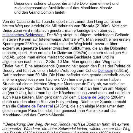
Besonders schöne Etappe, die an die Dolomiten erinnert und
zugleichgrossartige Ausblicke auf das Montblanc-Massiv
und den Grand Combin bietet.
Von der Cabane de La Tourche quert man zuerst den Hang auf einem
breiten Weg und erreicht die Militärhütten von
Rionda
(2136m). Vorsicht:
Diese Zone wird militärisch genutzt; man erkundige sich über evtl.
militärisches Schiessen
! Der Weg steigt in luftigem, schiefrigem Gelände
in steilen Kehren auf (stellenweise Drahtseile**). Man erreicht einen ersten
Sporn gegen 2230m, dann senkt sich der Weg leicht, bevor er über
extrem ausgesetzte Bänder
zwischen Kalktürmen, die an die Dolomiten
erinnern, quert. Man erreicht Le
Dzéman
(2052m) in einem ständigen Auf
und Ab, wobei man einige meist trockene Bachläufe quert und im
allgemeinen nach E hält; 2 Std. 10 Min. Man ignoriert den Weg nach
Chalet Neuf. Eine ansteigende Querung hält gegen den Fuss der Pointe de
Besery und führt zu einem letzten Aufstieg zum Col du
Demècre
(2361m).
Dafür rechnet man 50 Min. Die Hütte befindet sich gerade unterhalb davon
in einem geschlossenen Tälchen. Von hier steigt man in einer halben
Stunde auf einem leichten Weg zur Montagne de Fully ab, wo sich eine
der grössten Alpen des Wallis befindet. Kommt man hier früh am Morgen
an (vor 9 Uhr), kann man bei der Käseherstellung zuschauen und natürlich
auch Käse kaufen. Man geht dann vor dem
Cabane de Sorgno
(2064m)
durch und den oberen See von Fully entlang. Nach einer Stunde erreicht
man die
Cabane de Fenestral
(2453m), die sich einige Meter unter dem
gleichnamigen Pass befindet; hier geniesst man Ausblicke auf das
Montblanc- und das Combin-Massiv.
**Bemerkung: Der Weg, der von Rionda nach Le Dzéman führt, ist extrem
ausgesetzt. Wanderer, die unter Schwindel leiden, wählen besser den Weg