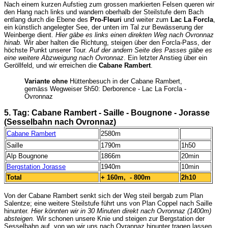
Nach einem kurzen Aufstieg zum grossen markierten Felsen queren wir
den Hang nach links und wandern oberhalb der Steilstufe dem Bach
entlang durch die Ebene des
Pro-Fleuri
und weiter zum
Lac La Forcla
,
ein künstlich angelegter See, der unten im Tal zur Bewässerung der
Weinberge dient.
Hier gäbe es links einen direkten Weg nach Ovronnaz
hinab.
Wir aber halten die Richtung, steigen über den Forcla-Pass, der
höchste Punkt unserer Tour.
Auf der andern Seite des Passes gäbe es
eine weitere Abzweigung nach Ovronnaz
. Ein letzter Anstieg über ein
Geröllfeld, und wir erreichen die
Cabane Rambert
.
Variante ohne
Hüttenbesuch in der Cabane Rambert,
gemäss Wegweiser 5h50: Derborence - Lac La Forcla -
Ovronnaz
5. Tag: Cabane Rambert - Saille - Bougnone - Jorasse
(Sesselbahn nach Ovronnaz)
Cabane Rambert
2580m
Saille
1790m
1h50
Alp Bougnone
1866m
20min
Bergstation Jorasse
1940m
10min
Total
+ 160m, - 800m
2h10
Von der Cabane Rambert senkt sich der Weg steil bergab zum Plan
Salentze; eine weitere Steilstufe führt uns von Plan Coppel nach Saille
hinunter.
Hier könnten wir in 30 Minuten direkt nach Ovronnaz (1400m)
absteigen.
Wir schonen unsere Knie und steigen zur Bergstation der
Sesselbahn auf, von wo wir uns nach Ovrannaz hinunter tragen lassen.