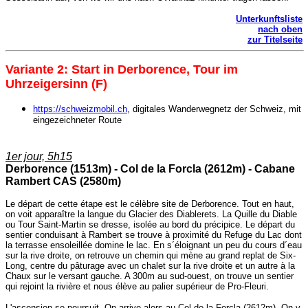
Unterkunftsliste
nach oben
zur Titelseite
Variante
2: Start in Derborence, Tour im
Uhrzeigersinn (F)
https://schweizmobil.ch
, digitales Wanderwegnetz der Schweiz, mit
eingezeichneter Route
1er jour, 5h15
Derborence (1513m) - Col de la Forcla (2612m) - Cabane
Rambert CAS (2580m)
Le départ de cette étape est le célèbre site de Derborence. Tout en haut,
on voit apparaître la langue du Glacier des Diablerets. La Quille du Diable
ou Tour Saint-Martin se dresse, isolée au bord du précipice. Le départ du
sentier conduisant à Rambert se trouve à proximité du Refuge du Lac dont
la terrasse ensoleillée domine le lac. En s´éloignant un peu du cours d´eau
sur la rive droite, on retrouve un chemin qui mène au grand replat de Six-
Long, centre du pâturage avec un chalet sur la rive droite et un autre à la
Chaux sur le versant gauche. A 300m au sud-ouest, on trouve un sentier
qui rejoint la rivière et nous élève au palier supérieur de Pro-Fleuri.
L'ascension se poursuit. On arrive alors au Col de la Forcla (2612m). On y