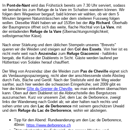
In
Pont-de-Nant
wird das Frühstück bereits um 7.30 Uhr serviert, sodass
wir beinahe bis zum Refuge de la Vare im Schatten wandern können. Wir
folgen dem Wegweiser bergauf; bald können wir wählen, ob wir dem 5
Minuten längeren Natursträsschen oder dem steileren Fussweg folgen
wollen. Dieselbe Wahl haben wir auf 1535m bei der
Alp Richard
. Oberhalb
der Baumgrenze öffnet sich das weite, flache Hochtal von
La Vare
, mit
der einladenden
Refuge de la Vare
(Übernachtungsmöglichkeit;
selbstgemachter Käse).
Nach einer Stärkung und dem üblichen Stempeln unseres "Brevets"
queren wir die Weiden und steigen auf den
Col des Essets
. Von hier ist es
nicht mehr weit nach
Anzeindaz
zum
Refuge Giacomini
- halblinks
bergab, die Kulisse der Diablerets in Sicht. Gäste werden laufend per
Hüttentaxi von Solalex herauf chauffiert.
Der Weg von Anzeindaz über die Weiden zum
Pas de Cheville
eignet sich
als Verdauungsspaziergang, nicht aber der anschliessende steile Abstieg
durch Fels, Bäche und Geröll. Nach der Steilstufe wird der Weg wieder
sanfter, auch hier weiden die schwarzen Eringerkühe; seit 2009 gibt es
hier die kleine
Gîte du Grenier de Cheville
, wo man einkehren übernachten
kann. Oben auf dem Diableret ist die Abbruchstelle des Bergsturzes
auszumachen. Kurz vor unserem Ziel, dem Lac de Derborence, zweigt
links der Wanderweg nach Godet ab; wir aber halten nach rechts und
sehen unter uns den
Lac de Derborence
mit seinem geschützen Urwald
und dem
Refuge du Lac de Derborence
, wohin wir absteigen.
Tipp für den Abend: Rundwanderung um den Lac de Derborence,
40min:
https://www.derborence.ch