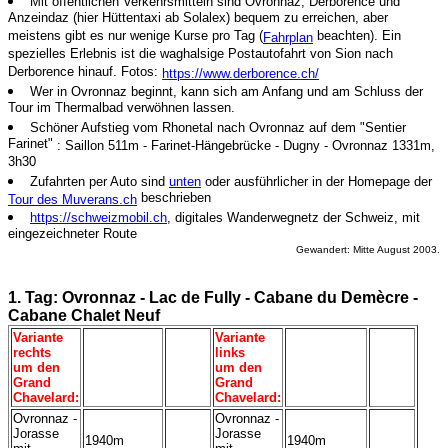
Mit öffentlichen Verkehrsmitteln sind Ovronnaz, Derborence und
Anzeindaz (hier Hüttentaxi ab Solalex) bequem zu erreichen, aber
meistens gibt es nur wenige Kurse pro Tag (
beachten). Ein
Fahrplan
spezielles Erlebnis ist die waghalsige Postautofahrt von Sion nach
Derborence hinauf. Fotos:
https://www.derborence.ch/
Wer in Ovronnaz beginnt, kann sich am Anfang und am Schluss der
Tour im Thermalbad verwöhnen lassen.
Schöner Aufstieg vom Rhonetal nach Ovronnaz auf dem
"Sentier
Farinet"
: Saillon 511m - Farinet-Hängebrücke - Dugny - Ovronnaz 1331m,
3h30
Zufahrten per Auto sind
unten
oder ausführlicher in der Homepage der
beschrieben
Tour des Muverans.ch
https://schweizmobil.ch
, digitales Wanderwegnetz der Schweiz, mit
eingezeichneter Route
Gewandert: Mitte August 2003.
1. Tag: Ovronnaz - Lac de Fully - Cabane du Demècre -
Cabane Chalet Neuf
Variante
Variante
rechts
links
um den
um den
Grand
Grand
Chavelard:
Chavelard:
Ovronnaz -
Ovronnaz -
Jorasse
Jorasse
1940m
1940m