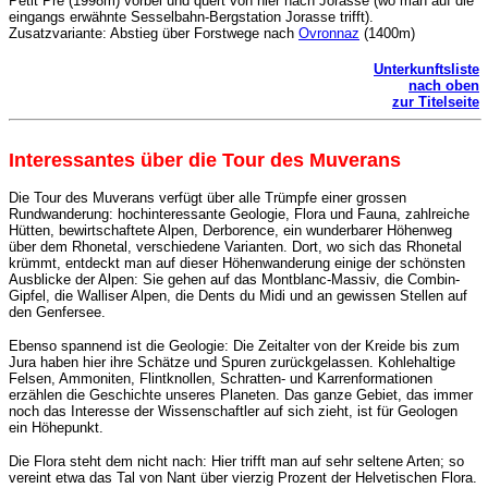
Petit Pré (1998m) vorbei und quert von hier nach Jorasse (wo man auf die
eingangs erwähnte Sesselbahn-Bergstation Jorasse trifft).
Zusatzvariante: Abstieg über Forstwege nach
Ovronnaz
(1400m)
Unterkunftsliste
nach oben
zur Titelseite
Interessantes über die Tour des Muverans
Die Tour des Muverans verfügt über alle Trümpfe einer grossen
Rundwanderung: hochinteressante Geologie, Flora und Fauna, zahlreiche
Hütten, bewirtschaftete Alpen, Derborence, ein wunderbarer Höhenweg
über dem Rhonetal, verschiedene Varianten. Dort, wo sich das Rhonetal
krümmt, entdeckt man auf dieser Höhenwanderung einige der schönsten
Ausblicke der Alpen: Sie gehen auf das Montblanc-Massiv, die Combin-
Gipfel, die Walliser Alpen, die Dents du Midi und an gewissen Stellen auf
den Genfersee.
Ebenso spannend ist die Geologie: Die Zeitalter von der Kreide bis zum
Jura haben hier ihre Schätze und Spuren zurückgelassen. Kohlehaltige
Felsen, Ammoniten, Flintknollen, Schratten- und Karrenformationen
erzählen die Geschichte unseres Planeten. Das ganze Gebiet, das immer
noch das Interesse der Wissenschaftler auf sich zieht, ist für Geologen
ein Höhepunkt.
Die Flora steht dem nicht nach: Hier trifft man auf sehr seltene Arten; so
vereint etwa das Tal von Nant über vierzig Prozent der Helvetischen Flora.