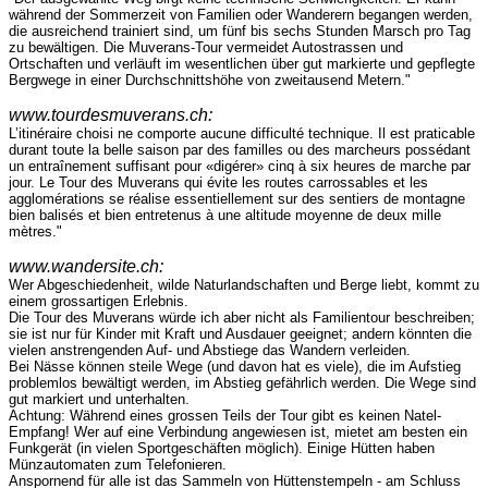
während der Sommerzeit von Familien oder Wanderern begangen werden,
die ausreichend trainiert sind, um fünf bis sechs Stunden Marsch pro Tag
zu bewältigen. Die Muverans-Tour vermeidet Autostrassen und
Ortschaften und verläuft im wesentlichen über gut markierte und gepflegte
Bergwege in einer Durchschnittshöhe von zweitausend Metern."
www.tourdesmuverans.ch:
L’itinéraire choisi ne comporte aucune difficulté technique. Il est praticable
durant toute la belle saison par des familles ou des marcheurs possédant
un entraînement suffisant pour «digérer» cinq à six heures de marche par
jour. Le Tour des Muverans qui évite les routes carrossables et les
agglomérations se réalise essentiellement sur des sentiers de montagne
bien balisés et bien entretenus à une altitude moyenne de deux mille
mètres."
www.wandersite.ch:
Wer Abgeschiedenheit, wilde Naturlandschaften und Berge liebt, kommt zu
einem grossartigen Erlebnis.
Die Tour des Muverans würde ich aber nicht als Familientour beschreiben;
sie ist nur für Kinder mit Kraft und Ausdauer geeignet; andern könnten die
vielen anstrengenden Auf- und Abstiege das Wandern verleiden.
Bei Nässe können steile Wege (und davon hat es viele), die im Aufstieg
problemlos bewältigt werden, im Abstieg gefährlich werden. Die Wege sind
gut markiert und unterhalten.
Achtung: Während eines grossen Teils der Tour gibt es keinen Natel-
Empfang! Wer auf eine Verbindung angewiesen ist, mietet am besten ein
Funkgerät (in vielen Sportgeschäften möglich). Einige Hütten haben
Münzautomaten zum Telefonieren.
Anspornend für alle ist das Sammeln von Hüttenstempeln - am Schluss