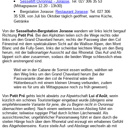
Sessellift Ovronnaz - Jorasse
, Tel. 027 306 35 53
(Mittagspause 12.20 - 13h30)
Bergstation Jorasse:
Restaurant Jorasse
: Tel. 027 306
35 539, von Juli bis Oktober täglich geöffnet, warme Küche,
Getränke
Von der
Sesselbahn-Bergstation Jorasse
wandern wir links leicht bergauf
Richtung
Petit Pré
. Bei den Alphütten teilen sich die Wege rechts oder
links um den Grand Chavelard herum; rechts der Passweg über den Col
Fénestral mit dem spektakulären Sicht auf die Walliser Alpen, den Mont
Blanc und die Fully-Seen, links der scheinbar leichtere Weg um den Berg
herum, mit der balkonartiger Aussicht auf das Rhonetal. Das Auf und Ab
läppert sich aber zusammen, sodass die beiden Wege schliesslich etwa
gleich anstrengend sind.
Weil wir in der Cabane de Sorniot essen wollten, wählten wir
den Weg links um den Grand Chavelard herum (bei der
Passvariante über den col de Fénestral wäre der
Hüttenbesuch mit einem kleinen Umweg verbunden, zudem
wäre es für uns als Mittagspause noch zu früh gewesen).
Von
Petit Pré
gehts leicht abwärts zur Alpwirtschaft
Lui d'Août
, worin
kürzlich ein schönes Touristenlager eingebaut wurde
(übrigens eine
empfehlenswerte Variante für jene, die zu Beginn nicht in Ovronnaz
übernachten wollen)
. Nach einem weiteren kurzen Abstieg führt ein
schmaler, teilweise ruppiger Pfad durch lichten Lärchenwald. Als
aussichtsreicher, ungefährlicher Panoramaweg führt er dann durch die
steilen Hänge hoch über dem Rhonetal und erzeugt ein erhabenes Gefühl
des Abgehobenseins. Kurze steile Auf- und Abstiege wechseln ab mit