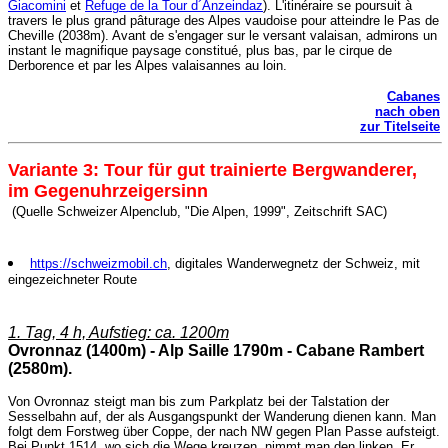
Giacomini
et
Refuge de la Tour d´Anzeindaz
). L'itinéraire se poursuit à
travers le plus grand pâturage des Alpes vaudoise pour atteindre le Pas de
Cheville (2038m). Avant de s'engager sur le versant valaisan, admirons un
instant le magnifique paysage constitué, plus bas, par le cirque de
Derborence et par les Alpes valaisannes au loin.
Cabanes
nach oben
zur Titelseite
Variante
3: Tour für gut trainierte Bergwanderer,
im Gegenuhrzeigersinn
(Quelle Schweizer Alpenclub, "Die Alpen, 1999", Zeitschrift SAC)
https://schweizmobil.ch
, digitales Wanderwegnetz der Schweiz, mit
eingezeichneter Route
1. Tag, 4 h, Aufstieg: ca. 1200m
Ovronnaz (1400m) - Alp Saille 1790m - Cabane Rambert
(2580m).
Von Ovronnaz steigt man bis zum Parkplatz bei der Talstation der
Sesselbahn auf, der als Ausgangspunkt der Wanderung dienen kann. Man
folgt dem Forstweg über Coppe, der nach NW gegen Plan Passe aufsteigt.
Bei Punkt 1514, wo sich die Wege kreuzen, nimmt man den linken. Er