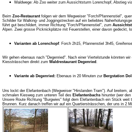
Waldwege: Ab Zoo weiter zum Aussichtsturm Lorenchopf, Abstieg vi
Beim
Zoo-Restaurant
folgen wir dem Wegweiser "Forch/Pfannenstiel", que
Schilder für Walking- und Joggingstrecken auf ein beliebtes Naherholungsgeb
führt gut beschildert, immer Richtung "Forch/Pfannenstiel", zum
Aussichts
Alpen. Zwei grosse Picknickplätze mit Feuerstellen, einer davon gedeckt, l
Varianten ab Lorenchopf
: Forch 2h15, Pfannenstiel 3h45, Greifens
Wir gehen ebenaus nach "Degenried". Nach einer Viertelstunde könnten wir 
Kiessträsschen direkt zum
Waldrestaurant Degenried
.
Variante ab Degenried:
Ebenaus in 20 Minuten zur
Bergstation
Dol
Uns lockt der Elefantenbach (Wegweiser "Hirslanden Tram"). Auf breitem, 
schmalen Kiesweg zum unteren Teil des
Elefantenbachs
hinunter (wer den
Unsere Route Richtung "Burgwies" folgt dem Elefantenbach ein Stück weit ta
Brunnen. Kurz danach treffen wir auf ein Quartiersträsschen, der uns in 2 