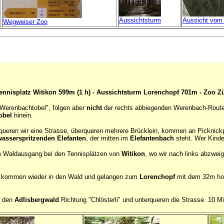
Aussichtsturm
Aussicht vom
Wegweiser Zoo
Tennisplatz Witikon 599m (1 h) - Aussichtsturm Lorenchopf 701m - Zoo Z
Werenbachtobel", folgen aber
nicht
der rechts abbiegenden Werenbach-Route
obel
hinein.
queren wir eine Strasse, überqueren mehrere Brücklein, kommen an Picknick
wasserspritzenden Elefanten
, der mitten im
Elefantenbach
steht. Wer Kinde
um Waldausgang bei den Tennisplätzen von
Witikon
, wo wir nach links abzweig
on, kommen wieder in den Wald und gelangen zum
Lorenchopf
mit dem 32m h
h den
Adlisbergwald
Richtung "Chlösterli" und unterqueren die Strasse. 10 M