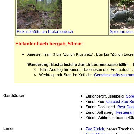
Picknickhütte am Elefantenbach
Spiel mit dem
Elefantenbach bergab, 50min:
Anreise: Tram 3 bis "Zürich Klusplatz", Bus bis "Zürich Loor
Wanderung:
Bushaltestelle Zürich Loorenstrasse 608m - 
Toller Ausflug für Kinder,
Badehosen und Frotteetuch 
Werktags mit Start im Kafi des
Gemeinschaftszentrum
Gasthäuser
Zürichberg/Susenberg:
Sore
Zürich Zoo:
Outpost Zoo-Re
Zürich Degenried:
Rest.Deg
Zürich Adlisberg:
Restaurant
Zürich Witikonerstrasse 405
Links
Zoo Zürich
, neben Tramhalt