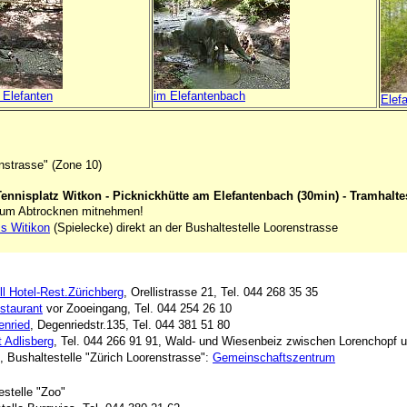
 Elefanten
im Elefantenbach
Elef
enstrasse" (Zone 10)
Tennisplatz Witkon - Picknickhütte am Elefantenbach (30min) - Tramhalt
zum Abtrocknen mitnehmen!
s Witikon
(Spielecke) direkt an der Bushaltestelle Loorenstrasse
ll Hotel-Rest.Zürichberg
, Orellistrasse 21, Tel. 044 268 35 35
staurant
vor Zooeingang, Tel. 044 254 26 10
enried
, Degenriedstr.135, Tel. 044 381 51 80
 Adlisberg
, Tel. 044 266 91 91, Wald- und Wiesenbeiz zwischen Lorenchopf un
, Bushaltestelle "Zürich Loorenstrasse":
Gemeinschaftszentrum
estelle "Zoo"