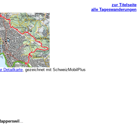
zur Titelseite
alle Tageswanderungen
ur Detailkarte
, gezeichnet mit SchweizMobilPlus
Rapperswil
...