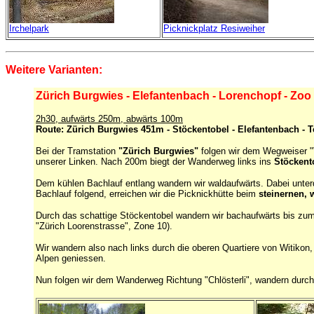
Irchelpark
Picknickplatz Resiweiher
Weitere Varianten:
Zürich Burgwies - Elefantenbach - Lorenchopf - Zoo
2h30, aufwärts 250m, abwärts 100m
Route: Zürich Burgwies 451m - Stöckentobel - Elefantenbach - 
Bei der Tramstation
"Zürich Burgwies"
folgen wir dem Wegweiser "
unserer Linken. Nach 200m biegt der Wanderweg links ins
Stöckent
Dem kühlen Bachlauf entlang wandern wir waldaufwärts. Dabei unter
Bachlauf folgend, erreichen wir die Picknickhütte beim
steinernen, 
Durch das schattige Stöckentobel wandern wir bachaufwärts bis z
"Zürich Loorenstrasse", Zone 10).
Wir wandern also nach links durch die oberen Quartiere von Witik
Alpen geniessen.
Nun folgen wir dem Wanderweg Richtung "Chlösterli", wandern durc