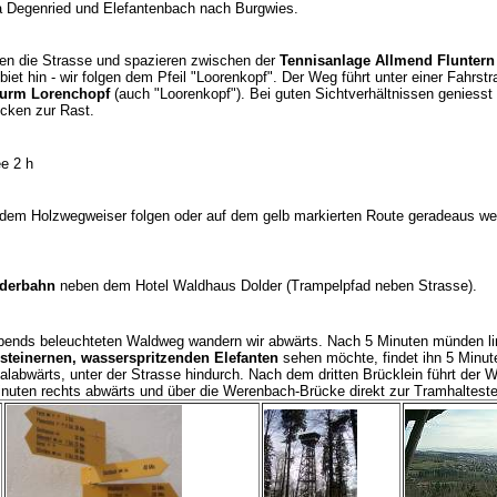
a Degenried und Elefantenbach nach Burgwies.
ren die Strasse und spazieren zwischen der
Tennisanlage Allmend Fluntern
iet hin - wir folgen dem Pfeil "Loorenkopf". Der Weg führt unter einer Fahrst
turm Lorenchopf
(auch "Loorenkopf"). Bei guten Sichtverhältnissen geniess
ocken zur Rast.
ee 2 h
dem Holzwegweiser folgen oder auf dem gelb markierten Route geradeaus weit
derbahn
neben dem Hotel Waldhaus Dolder (Trampelpfad neben Strasse).
abends beleuchteten Waldweg wandern wir abwärts. Nach 5 Minuten münden link
steinernen, wasserspritzenden Elefanten
sehen möchte, findet ihn 5 Minute
labwärts, unter der Strasse hindurch. Nach dem dritten Brücklein führt der W
Minuten rechts abwärts und über die Werenbach-Brücke direkt zur Tramhalteste