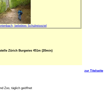
antenbach, beliebtes Schulreiseziel
estelle Zürich Burgwies 451m (20min)
zur Titelseite
d Zoo, täglich geöffnet