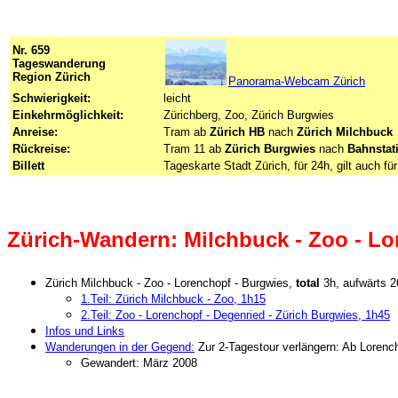
Nr. 659
Tageswanderung
Region Zürich
Panorama-Webcam Zürich
Schwierigkeit:
leicht
Einkehrmöglichkeit:
Zürichberg, Zoo, Zürich Burgwies
Anreise:
Tram ab
Zürich HB
nach
Zürich Milchbuck
Rückreise:
Tram 11 ab
Zürich Burgwies
nach
Bahnstat
Billett
Tageskarte Stadt Zürich, für 24h, gilt auch fü
Zürich-Wandern: Milchbuck - Zoo - Lo
Zürich Milchbuck - Zoo - Lorenchopf - Burgwies,
total
3h, aufwärts 
1.Teil: Zürich Milchbuck - Zoo, 1h15
2.Teil: Zoo - Lorenchopf - Degenried - Zürich Burgwies, 1h45
Infos und Links
Wanderungen in der Gegend:
Zur 2-Tagestour verlängern: Ab Loren
Gewandert: März 2008