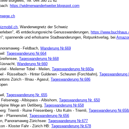
telle Burgwies, Tel. 044 380 21 62
nbach:
https://widmerwandertweiter.blogspot.com
erwege.ch
eizmobil.ch
, Wanderwegnetz der Schweiz
h erleben", 45 entdeckungsreiche Genusswanderungen,
https://www.buchhaus.
ch"; spannende und erholsame Stadtwanderungen, Rotpunktverlag, bei
Amazon
Panoramaweg - Feldbach,
Wanderung Nr.669
wil:
Tageswanderung Nr.664
Greifensee,
Tageswanderung Nr.668
 Küsnacht,
Wanderung Nr.660
tiel - Meilemer Tobel - Meilen,
Tageswanderung Nr.660a
bel - Rüsselbach - Hinter Guldenen - Scheuren (Forchbahn),
Tageswanderung 
tons Zürich - Illnau - Agasul,
Tageswanderung Nr.686
appen
wil,
Tageswanderung Nr. 655
- Felsenegg - Albispass - Albishorn,
Tageswanderung Nr. 650
 Alpine Wege am Üetliberg,
Tageswanderung Nr.658
rg: Triemli - Ruine Friesenberg - Uto Kulm - Triemli,
Tageswanderung Nr.658
er - Pfannenstiel,
Tageswanderung Nr.656
len, Panoramaweg Zürichsee:
Tageswanderung Nr.677
on - Kloster Fahr - Zürich HB:
Tageswanderung Nr.678