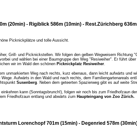
0m (20min) - Rigiblick 586m (10min) - Rest.Zürichberg 636m
höne Picknickplätze und tolle Aussicht.
iher, Grill- und Picknickstellen. Wir folgen den gelben Wegweisern Richtung "C
 vorbei und wählen bei einer Baumgruppe den Weg "Resiweiher". Er führt über 
eichen wir im Wald den schönen
Picknickplatz Resiweiher
.
dem unmarkierten Weg nach rechts, kurz ebenaus, dann leicht aufwärts und w
erte Wege. Aufwärts in den Wald und nach rechts, dem Familiengartenareals ent
chtspunkt
Susenberg
. Neben dem geteerten Spazierweg gibt es auf weite St
einkehren kann (Sonntagsbrunch!), folgen wir noch bis zum Friedhofzaun dem 
s dem Friedhofzaun entlang und abwärts zum
Haupteingang von Zoo Zürich.
chtsturm Lorenchopf 701m (15min) - Degenried 578m (30min)