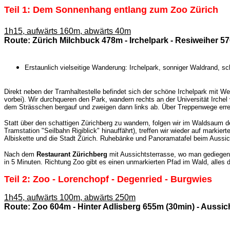
Teil 1: Dem Sonnenhang entlang zum Zoo Zürich
1h15, aufwärts 160m, abwärts 40m
Route: Zürich Milchbuck 478m - Irchelpark - Resiweiher 57
Erstaunlich vielseitige Wanderung: Irchelpark, sonniger Waldrand, sc
Direkt neben der Tramhaltestelle befindet sich der schöne Irchelpark mit We
vorbei). Wir durchqueren den Park, wandern rechts an der Universität Irchel
dem Strässchen bergauf und zweigen dann links ab. Über Treppenwege err
Statt über den schattigen Zürichberg zu wandern, folgen wir im Waldsaum 
Tramstation "Seilbahn Rigiblick" hinauffährt), treffen wir wieder auf marki
Albiskette und die Stadt Zürich. Ruhebänke und Panoramatafel beim Aussi
Nach dem
Restaurant Zürichberg
mit Aussichtsterrasse, wo man gediegen 
in 5 Minuten. Richtung Zoo gibt es einen unmarkierten Pfad im Wald, alle
Teil 2: Zoo - Lorenchopf - Degenried - Burgwies
1h45, aufwärts 100m, abwärts 250m
Route:
Zoo 604m - Hinter Adlisberg 655m (30min) - Aussi