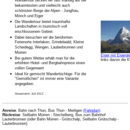
Wandertour blicken wir fast ständig auf die
bekanntesten und vielleicht auch
schönsten Berge der Alpen - Jungfrau,
Mönch und Eiger
Die Wandertour bietet traumhafte
Landschaften in touristisch voll
erschlossenem Gebiet.
Dabei besuchen wir die berühmten
Ferienorte Interlaken, Grindelwald, Kleine
Scheidegg, Wengen, Lauberbrunnen und
Mürren
Eiger mit Eigergl
Bei gutem Wetter erhält man für die
links davon die 
erhöhten Hotel- und Bergbahnpreise einen
vollen Gegenwert
Ideal für gemischt Wandertüchtige. Für die
"Gemütlichen" ist immer eine Variante
angegeben.
Gewandert: Juli 2012
Anreise
: Bahn nach Thun, Bus Thun - Merligen
(Fahrplan)
.
Rückreise
: Seilbahn Mürren - Stechelberg, Bus zum Bahnhof
Lauterbrunnen (oder Bahn Mürren - Grütschalp, Seilbahn Grütschalp -
Lauterbrunnen)