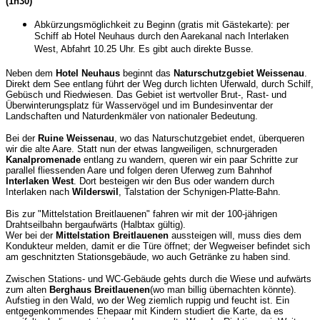
(1h30)
Abkürzungsmöglichkeit zu Beginn (gratis mit Gästekarte): per
Schiff ab Hotel Neuhaus durch den Aarekanal nach Interlaken
West, Abfahrt 10.25 Uhr. Es gibt auch direkte Busse.
Neben dem
Hotel Neuhaus
beginnt das
Naturschutzgebiet Weissenau
.
Direkt dem See entlang führt der Weg durch lichten Uferwald, durch Schilf,
Gebüsch und Riedwiesen. Das Gebiet ist wertvoller Brut-, Rast- und
Überwinterungsplatz für Wasservögel und im Bundesinventar der
Landschaften und Naturdenkmäler von nationaler Bedeutung.
Bei der
Ruine Weissenau
, wo das Naturschutzgebiet endet, überqueren
wir die alte Aare. Statt nun der etwas langweiligen, schnurgeraden
Kanalpromenade
entlang zu wandern, queren wir ein paar Schritte zur
parallel fliessenden Aare und folgen deren Uferweg zum Bahnhof
Interlaken West
. Dort besteigen wir den Bus oder wandern durch
Interlaken nach
Wilderswil
, Talstation der Schynigen-Platte-Bahn.
Bis zur "Mittelstation Breitlauenen" fahren wir mit der 100-jährigen
Drahtseilbahn bergaufwärts (Halbtax gültig).
Wer bei der
Mittelstation Breitlauenen
aussteigen will, muss dies dem
Kondukteur melden, damit er die Türe öffnet; der Wegweiser befindet sich
am geschnitzten Stationsgebäude, wo auch Getränke zu haben sind.
Zwischen Stations- und WC-Gebäude gehts durch die Wiese und aufwärts
zum alten
Berghaus Breitlauenen
(wo man billig übernachten könnte).
Aufstieg in den Wald, wo der Weg ziemlich ruppig und feucht ist. Ein
entgegenkommendes Ehepaar mit Kindern studiert die Karte, da es