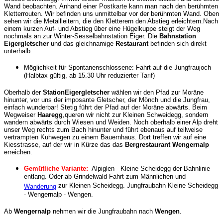
Wand beobachten. Anhand einer Postkarte kann man nach den berühmten
Kletterrouten. Wir befinden uns unmittelbar vor der berühmten Wand. Oben
sehen wir die Metallleitern, die den Kletterern den Abstieg erleichtern.Nach
einem kurzen Auf- und Abstieg über eine Hügelkuppe steigt der Weg
nochmals an zur Winter-Sesselbahnstation Eiger. Die
Bahnstation
Eigergletscher
und das gleichnamige
Restaurant
befinden sich direkt
unterhalb.
Möglichkeit für Spontanenschlossene: Fahrt auf die Jungfraujoch
(Halbtax gültig, ab 15.30 Uhr reduzierter Tarif)
Oberhalb der
StationEigergletscher
wählen wir den Pfad zur Moräne
hinunter, vor uns der imposante Gletscher, der Mönch und die Jungfrau,
einfach wunderbar! Stetig führt der Pfad auf der Moräne abwärts. Beim
Wegweiser
Haaregg
,queren wir nicht zur Kleinen Schweidegg, sondern
wandern abwärts durch Wiesen und Weiden. Noch oberhalb einer Alp dreht
unser Weg rechts zum Bach hinunter und führt ebenaus auf teilweise
vertrampten Kuhwegen zu einem Bauernhaus. Dort treffen wir auf eine
Kiesstrasse, auf der wir in Kürze das das
Bergrestaurant Wengernalp
erreichen.
Gemütliche Variante:
Alpiglen - Kleine Scheidegg der Bahnlinie
entlang. Oder ab Grindelwald Fahrt zum Männlichen und
zur Kleinen Scheidegg. Jungfraubahn Kleine Scheidegg
Wanderung
- Wengernalp - Wengen.
Ab
Wengernalp
nehmen wir die Jungfraubahn nach
Wengen
.