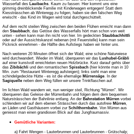
Wasserfall des
Lauibachs
. Kaum zu fassen: Hier kommt uns eine
grimmig dreinblickende Familie mit Kinderwagen entgegen! Statt dem
Kiessträsschen ab Winteregg zu folgen, haben sie den falschen Weg
erwischt - das Kind im Wagen wird total durchgeschüttelt.
Auf dem recht steilen Weg zwischen den beiden Flühen erreicht man dann
den
Staubbach
; das Getöse des Wasserfalls hört man schon von weit
unten - sehen kann man ihn nicht von hier. Im gedeckten
Staubbachhittli
oder auf der Aussichtskanzel nebenan (mit Feuerstelle) kann man sein
Picknick einnehmen - die Hälfte des Aufstiegs haben wir hinter uns.
Nach weiteren 20 Minuten öffnet sich der Wald; eine schöne Naturwiese
wird durchwandert. Wieder im Wald, überqueren wir das
Lushubel-Gräbli
auf einer kunstvoll erreichteten neuen Holzbrücke. Kurz darauf gehts über
das
Zibibächli
und den romantischen
Spissbach
(hier könnte man in 10
Min. zum "Restaurant Winteregg aufsteigen); links sieht man eine
schindelgedeckte Hütte - es ist die ehemalige
Mürrensäge
. In der
Sagiquelle
neben dem Weg füllen wir unsere Trinkflaschen auf.
Im lichten Wald wandern wir, nun weniger steil, Richtung "Mürren". Wir
überqueren das Geleise der Mürrenbahn und folgen dem dem bequemen
Natursträsschen der Bahnlinie entlang. An der
Bahnstation Mürren
vorbei
schlendern wir auf dem ebenen Strässchen durch das autofreie
Mürren
,
an Läden und Gasthäusern vorbei zur
Schilthornbahn
. Von Mürren aus
geniesst man einen grandiosen Blick auf das Jungfraumassiv.
Gemütliche Varianten:
a) Fahrt Wengen - Lauterbrunnen und Lauterbrunnen - Grütschalp;