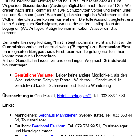
Für uns beginnt der Abstieg Richtung "First"; zunächst geht es zum
Wegweiser
Gassenboden
(Abstiegsmöglichkeit nach Bussalp 1h25). Wir
drehen nach links, kommen an zwei Schutzhütten vorbei und sehen unter
uns den Bachsee (auch "Bachsee"); dahinter ragt das Wetterhorn in die
Wolken, die Gletscher können wir erahnen. Die tolle Aussicht begleitet uns
beim Abstieg zum
Bachalpsee
, wo uns die ersten Flipflop-Touristen
begegnen (WC-Anlage). Mutige können im kalten Wasser ein Bad
nehmen.
Der breite Kiesweg Richtung "First" steigt nochmals leicht an, führt an der
Gummihitta
vorbei und dreht abwärts ("Bergweg") zur
Bergstation First
.
Im integrierten
Berggasthaus First
feiern wir die gelungene Tour, hier
könnte man auch übernachten.
Mit der Gondelbahn lassen wir uns den langen Weg nach
Grindelwald
hinuntertragen.
Gemütliche Variante:
Leider keine andere Möglichkeit, als den
Weg umfahren: Schynige Platte - Wilderswil - Grindelwald. In
Grindelwald lädele, Schmwimmbad, leichte Wanderung
Übernachtung
in Grindelwald,
Hotel Tschuggen**
, Tel. 033 853 17 81
Links:
Männdlenen:
Berghaus Männdlenen
(Weber-Hütte), Tel. 033 853 44
64, Touristenlager
Faulhorn:
Berghotel Faulhorn
, Tel. 079 534 99 51, Touristenlager
und Nostalgiezimmer