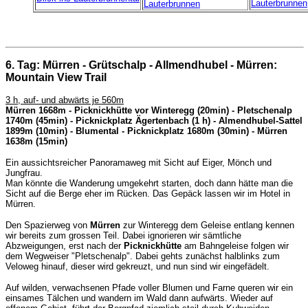
Lauterbrunnen
Lauterbrunnen
6. Tag: Mürren - Grütschalp - Allmendhubel - Mürren:
Mountain View Trail
3 h, auf- und abwärts je 560m
Mürren 1668m - Picknickhütte vor Winteregg (20min) - Pletschenalp
1740m (45min) - Picknickplatz Ägertenbach (1 h) - Almendhubel-Sattel
1899m (10min) - Blumental - Picknickplatz 1680m (30min) - Mürren
1638m (15min)
Ein aussichtsreicher Panoramaweg mit Sicht auf Eiger, Mönch und
Jungfrau.
Man könnte die Wanderung umgekehrt starten, doch dann hätte man die
Sicht auf die Berge eher im Rücken. Das Gepäck lassen wir im Hotel in
Mürren.
Den Spazierweg von
Mürren
zur Winteregg dem Geleise entlang kennen
wir bereits zum grossen Teil. Dabei ignorieren wir sämtliche
Abzweigungen, erst nach der
Picknickhütte
am Bahngeleise folgen wir
dem Wegweiser "Pletschenalp". Dabei gehts zunächst halblinks zum
Veloweg hinauf, dieser wird gekreuzt, und nun sind wir eingefädelt.
Auf wilden, verwachsenen Pfade voller Blumen und Farne queren wir ein
einsames Tälchen und wandern im Wald dann aufwärts. Wieder auf