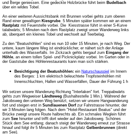
und Berge geniessen. Eine gedeckte Holzbrücke führt beim
Budelbach
über ein wildes Tobel.
An einer weiteren Aussichtsbank mit Brunnen vorbei gehts zum oberen
Rand einer gewaltigen
Kiesgrube
. 5 Minuten später kommen wir an einem
Rastplatz
mit Feuerstelle vorbei. Die Kiesstrasse führt in einer S-Kurve
talabwärts; 5 Minuten nach dem Rastplatz zweigt unser Wanderweg links
ab, überquert ein kleines Tobel und wechselt auf Teerbelag.
Zu den "Beatushöhlen" sind es nun 10 oder 15 Minuten, je nach Weg. Der
untere, kaum längere Weg ist eindrücklicher, er nähert sich der Anlage
unterhalb des Wasserfalls. Im Zickzack gehts bergauf zum
Eingang der
Höhle
, an einem tollen Spiel- und Picknickplatz vorbei. Im Garten oder in
der Gaststube des Höhlenrestaurants kann man sich stärken.
Besichtigung der Beatushöhlen:
ein
Naturschauspiel
im Innern
des Berges: 1 km elektrisch beleuchtete Tropfsteinhöhlen mit
Innenschluchten, Hallen und Wasserfällen, Dauer der Führung 1 h
Wir setzen unsere Wanderung Richtung "Interlaken" fort. Treppabwärts
gehts zum Wegweiser
Ländteweg
(Bushaltestelle 1 Min.). Während der
Jakobsweg den unteren Weg benützt, setzen wir unsere Hangwanderung
fort und steigen erst in
Sundlauenen Dorf
zur Fahrstrasse hinunter, der
wir 3 Minuten lang folgen. Nach dem "Hotel-Restaurant Beatus" und der
Brücke zweigt unsere Route halbrechts ab. Ein schmales Weglein führt
zum
See
hinunter und trifft dort wieder auf den Jakobsweg. Schönes
Stück dem See entlang; danach steigt der Wanderweg erneut zur Strasse
hinauf und folgt ihr 5 Minuten bis zum Rastplatz
Gelbenbrunnen
(direkt
am See).