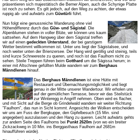
präsentieren sich majestätisch die Berner Alpen, auch die Schynige Platte
ist noch zu sehen. Es gilt jedoch, auf den Weg zu achten, der etwas
ruppig ab- und aufwärts zum
Güwtürli
führt.
Nun folgt eine genussreiche Wanderung ohne viel
Höhendifferenz durch das
Güw- und Sägistal
. Die
Alpenblumen stehen in voller Blüte, wir können uns kaum
sattsehen. Auf dem Hangweg über dem Sägistal treffen
wir auf einen
gedeckten Unterstand
, der bei garstigem
Wetter bestimmt willkommen ist. Unter uns liegt der Sägistalsee, und
noch weiter unten der Brienzersee. Der Hang wird geröllig und steinig, teils
sind kurze Schneereste zu queren, und noch ist das Faulhorn nicht zu
sehen. Steile Treppen führen beim
Gotthard
um die Sägissa herum; in
einer mit Altschnee gefüllten Mulde wandern wir zum
Berghaus
Männdlenen
hinauf.
Das
Berghaus Männdlenen
ist eine Hütte mit
Restaurant und Übernachtungsmöglichkeit und liegt
genau in der Mitte unserer Wandertour. Wir erholen uns
auf der gemütlichen Terrasse, bevor wir das Steilstück
zur Winteregg in Angriff nehmen. Oben wird es flacher,
und mit Sicht auf die Berge ob Grindelwald wandern wir weiter Richtung
"Faulhorn", das nun in Sicht kommt. Angesichts der Wolken entscheiden
wir uns am Fuss der Bergkuppe, den Gipfelbesuch (15 Min. sind
angegeben) auszulassen und den Hang zu queren. Leicht aufwärts gehts
zur andern Seite des Faulhorns bei
Punkt 2620m
(von wo ein breiter
Zickzackweg in 10 Min. ins Berggasthaus Faulhorn auf 2681m
hinaufführen würde).