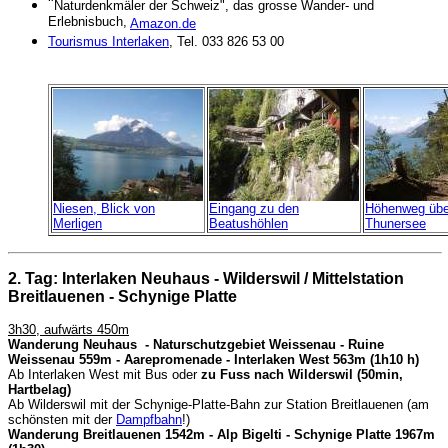
"
Naturdenkmäler der Schweiz"
, das grosse Wander- und
Erlebnisbuch,
Amazon.de
Tourismus Interlaken
, Tel. 033 826 53 00
Niesen, Blick von
Eingang zu den
Höhenweg üb
Merligen
Beatushöhlen
Thunersee
2. Tag: Interlaken Neuhaus - Wilderswil /
Mittelstation
Breitlauenen - Schynige Platte
3h30, aufwärts 450m
Wanderung Neuhaus - Naturschutzgebiet Weissenau - Ruine
Weissenau 559m - Aarepromenade - Interlaken West 563m (1h10 h)
Ab Interlaken West mit Bus oder
zu Fuss nach Wilderswil (50min,
Hartbelag)
Ab Wilderswil mit der Schynige-Platte-Bahn zur Station Breitlauenen (am
schönsten mit der
Dampfbahn
!)
Wanderung Breitlauenen 1542m - Alp Bigelti - Schynige Platte 1967m