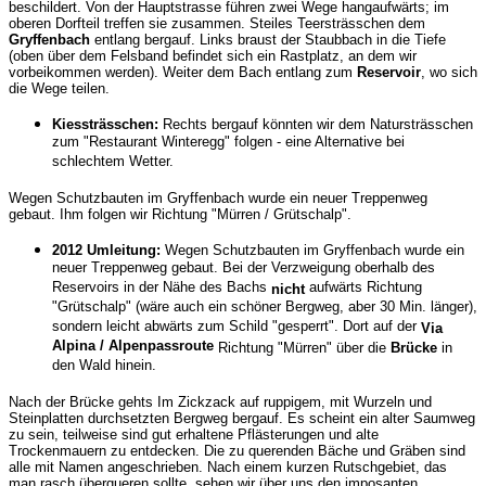
beschildert. Von der Hauptstrasse führen zwei Wege hangaufwärts; im
oberen Dorfteil treffen sie zusammen. Steiles Teersträsschen dem
Gryffenbach
entlang bergauf. Links braust der Staubbach in die Tiefe
(oben über dem Felsband befindet sich ein Rastplatz, an dem wir
vorbeikommen werden). Weiter dem Bach entlang zum
Reservoir
, wo sich
die Wege teilen.
Kiessträsschen:
Rechts bergauf könnten wir dem Natursträsschen
zum "Restaurant Winteregg" folgen - eine Alternative bei
schlechtem Wetter.
Wegen Schutzbauten im Gryffenbach wurde ein neuer Treppenweg
gebaut. Ihm folgen wir Richtung "Mürren / Grütschalp".
2012 Umleitung:
Wegen Schutzbauten im Gryffenbach wurde ein
neuer Treppenweg gebaut. Bei der Verzweigung oberhalb des
Reservoirs in der Nähe des Bachs
aufwärts Richtung
nicht
"Grütschalp" (wäre auch ein schöner Bergweg, aber 30 Min. länger),
sondern leicht abwärts zum Schild "gesperrt". Dort auf der
Via
Alpina / Alpenpassroute
Richtung "Mürren" über die
Brücke
in
den Wald hinein.
Nach der Brücke gehts Im Zickzack auf ruppigem, mit Wurzeln und
Steinplatten durchsetzten Bergweg bergauf. Es scheint ein alter Saumweg
zu sein, teilweise sind gut erhaltene Pflästerungen und alte
Trockenmauern zu entdecken. Die zu querenden Bäche und Gräben sind
alle mit Namen angeschrieben. Nach einem kurzen Rutschgebiet, das
man rasch überqueren sollte, sehen wir über uns den imposanten