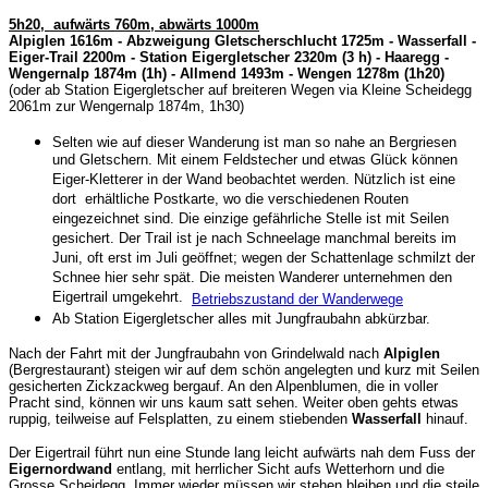
5h20, aufwärts 760m, abwärts 1000m
Alpiglen 1616m - Abzweigung Gletscherschlucht 1725m - Wasserfall -
Eiger-Trail 2200m - Station Eigergletscher 2320m (3 h) - Haaregg -
Wengernalp 1874m (1h) - Allmend 1493m - Wengen 1278m (1h20)
(oder ab Station Eigergletscher auf breiteren Wegen via Kleine Scheidegg
2061m zur Wengernalp 1874m, 1h30)
Selten wie auf dieser Wanderung ist man so nahe an Bergriesen
und Gletschern. Mit einem Feldstecher und etwas Glück können
Eiger-Kletterer in der Wand beobachtet werden. Nützlich ist eine
dort erhältliche Postkarte, wo die verschiedenen Routen
eingezeichnet sind. Die einzige gefährliche Stelle ist mit Seilen
gesichert. Der Trail ist je nach Schneelage manchmal bereits im
Juni, oft erst im Juli geöffnet; wegen der Schattenlage schmilzt der
Schnee hier sehr spät. Die meisten Wanderer unternehmen den
Eigertrail umgekehrt.
Betriebszustand der Wanderwege
Ab Station Eigergletscher alles mit Jungfraubahn abkürzbar.
Nach der Fahrt mit der Jungfraubahn von Grindelwald nach
Alpiglen
(Bergrestaurant) steigen wir auf dem schön angelegten und kurz mit Seilen
gesicherten Zickzackweg bergauf. An den Alpenblumen, die in voller
Pracht sind, können wir uns kaum satt sehen. Weiter oben gehts etwas
ruppig, teilweise auf Felsplatten, zu einem stiebenden
Wasserfall
hinauf.
Der Eigertrail führt nun eine Stunde lang leicht aufwärts nah dem Fuss der
Eigernordwand
entlang, mit herrlicher Sicht aufs Wetterhorn und die
Grosse Scheidegg. Immer wieder müssen wir stehen bleiben und die steile