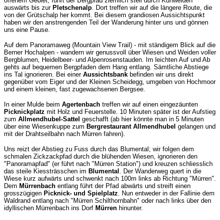
offenem Gebiet, führt der Bergpfad ziemlich steil durch Kuhweiden
auswärts bis zur
Pletschenalp
. Dort treffen wir auf die längere Route, die
von der Grütschalp her kommt. Bei diesem grandiosen Aussichtspunkt
haben wir den anstrengenden Teil der Wanderung hinter uns und gönnen
uns eine Pause.
Auf dem Panoramaweg (Mountain View Trail) - mit ständigem Blick auf die
Berner Hochalpen - wandern wir genussvoll über Wiesen und Weiden voller
Bergblumen, Heidelbeer- und Alpenrosenstauden. Im leichten Auf und Ab
gehts auf bequemen Bergpfaden dem Hang entlang. Sämtliche Abstiege
ins Tal ignorieren. Bei einer
Aussichtsbank
befinden wir uns direkt
gegenüber vom Eiger und der Kleinen Scheidegg, umgeben von Hochmoor
und einem kleinen, fast zugewachsenen Bergsee.
In einer Mulde beim
Agertenbach
treffen wir auf einen eingezäunten
Picknickplatz
mit Holz und Feuerstelle. 10 Minuten später ist der Aufstieg
zum
Allmendhubel-Sattel
geschafft (ab hier könnte man in 5 Minuten
über eine Wiesenkuppe zum
Bergrestaurant Allmendhubel
gelangen und
mit der Drahtseilbahn nach Mürren fahren).
Uns reizt der Abstieg zu Fuss durch das Blumental; wir folgen dem
schmalen Zickzackpfad durch die blühenden Wiesen, ignorieren den
"Panoramapfad" (er führt nach "Mürren Station") und kreuzen schliesslich
das steile Kiessträsschen im
Blumental
. Der Wanderweg quert in die
Wiese kurz aufwärts und schwenkt nach 100m links ab Richtung "Mürren".
Dem
Mürrenbach
entlang führt der Pfad abwärts und streift einen
grosszügigen
Picknick- und Spielplatz
. Nun entweder in der Fallinie dem
Waldrand entlang nach "Mürren Schilthornbahn" oder nach links über den
idyllischen Mürrenbach ins Dorf
Mürren
hinunter.