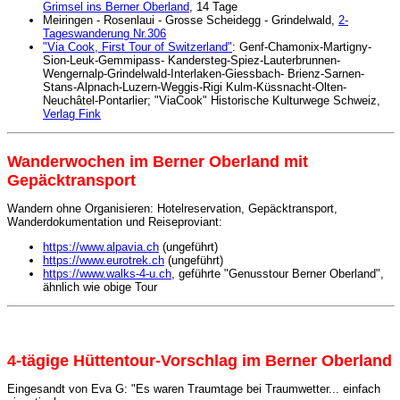
Grimsel ins Berner Oberland
, 14 Tage
Meiringen - Rosenlaui - Grosse Scheidegg - Grindelwald,
2-
Tageswanderung Nr.306
"Via Cook, First Tour of Switzerland"
: Genf-Chamonix-Martigny-
Sion-Leuk-Gemmipass- Kandersteg-Spiez-Lauterbrunnen-
Wengernalp-Grindelwald-Interlaken-Giessbach- Brienz-Sarnen-
Stans-Alpnach-Luzern-Weggis-Rigi Kulm-Küssnacht-Olten-
Neuchâtel-Pontarlier; "ViaCook" Historische Kulturwege Schweiz,
Verlag Fink
Wanderwochen im Berner Oberland mit
Gepäcktransport
Wandern ohne Organisieren: Hotelreservation, Gepäcktransport,
Wanderdokumentation und Reiseproviant:
D
https://www.alpavia.ch
(ungeführt)
https://www.eurotrek.ch
(ungeführt)
https://www.walks-4-u.ch
, geführte "Genusstour Berner Oberland",
ähnlich wie obige Tour
4-tägige Hüttentour-Vorschlag im Berner Oberland
Eingesandt von Eva G: "Es waren Traumtage bei Traumwetter... einfach