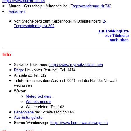
https://www.schilthorn.ch
Mürren - Grütschalp - Allmendhubel,
Tageswanderung Nr.732
Varianten:
Von Stechelberg zum Kerzenhotel in Obersteinberg:
2-
Tageswanderung Nr.302
zur Trekkingliste
zur Titelseite
nach oben
Info
Schweiz Tourismus:
https://www.myswitzerland.com
Rega
: Helikopter-Rettung: Tel. 1414
Ambulanz: Tel. 112
Telefonieren aus dem Ausland: 0041 und die Null der Vorwahl
weglassen
Wetter:
Meteo Schweiz
Wetterkameras
Wettertelefon: Tel. 162
Ferienpläne
der Schweizer Schulen
Ausrüstungsliste
Berner Wanderwege:
https://www.bernerwanderwege.ch