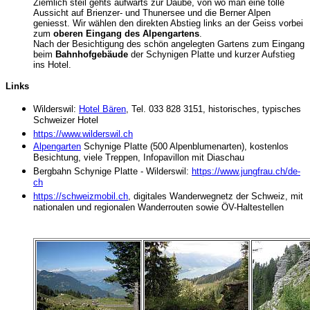
Ziemlich steil gehts aufwärts zur Daube, von wo man eine tolle
Aussicht auf Brienzer- und Thunersee und die Berner Alpen
geniesst. Wir wählen den direkten Abstieg links an der Geiss vorbei
zum
oberen Eingang des Alpengartens
.
Nach der Besichtigung des schön angelegten Gartens zum Eingang
beim
Bahnhofgebäude
der Schynigen Platte und kurzer Aufstieg
ins Hotel.
Links
Wilderswil:
Hotel Bären
, Tel. 033 828 3151, historisches, typisches
Schweizer Hotel
https://www.wilderswil.ch
Alpengarten
Schynige Platte (500 Alpenblumenarten), kostenlos
Besichtung, viele Treppen, Infopavillon mit Diaschau
Bergbahn Schynige Platte - Wilderswil:
https://www.jungfrau.ch/de-
ch
https://schweizmobil.ch
, digitales Wanderwegnetz der Schweiz, mit
nationalen und regionalen Wanderrouten sowie ÖV-Haltestellen