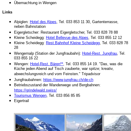
Übernachtung in Wengen
Links
Alpiglen:
Hotel des Alpes
, Tel. 033 853 11 30, Gartenterrasse,
neben Bahnstation
Eigergletscher: Restaurant Eigergletscher, Tel. 033 828 78 88
Kleine Scheidegg:
Hotel Bellevue des Alpes
, Tel. 033 855 12 12
Kleine Scheidegg:
Rest.Bahnhof Kleine Scheidegg
, Tel. 033 828 78
28
Wengernalp (Station der Jungfraubahn):
Hotel-Rest. Jungfrau
, Tel.
033 855 16 22
Wengen:
Hotel-Rest. Bären**
, Tel. 033 855 14 19. "Das, was die
Küche jeden Abend auf Tisch zauberte, war spitze; kreativ,
abwechslungsreich und vom Feinsten." Tripadvisor
Jungfraubahnen:
https://www.jungfrau.ch/de-ch
Betriebszustand der Wanderwege und Bergbahnen:
https://grindelwald.swiss/
Tourismus Wengen
, Tel. 033 856 85 85
Eigertrail