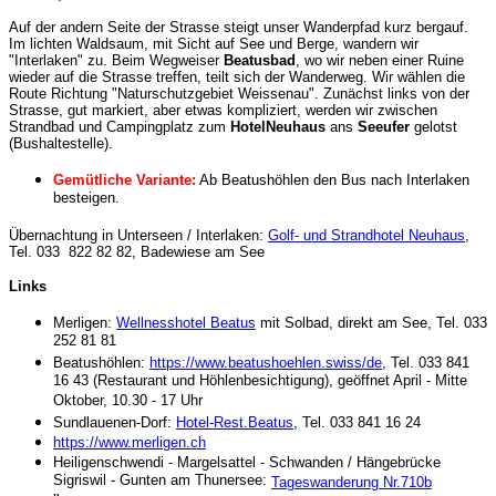
Auf der andern Seite der Strasse steigt unser Wanderpfad kurz bergauf.
Im lichten Waldsaum, mit Sicht auf See und Berge, wandern wir
"Interlaken" zu. Beim Wegweiser
Beatusbad
, wo wir neben einer Ruine
wieder auf die Strasse treffen, teilt sich der Wanderweg. Wir wählen die
Route Richtung "Naturschutzgebiet Weissenau". Zunächst links von der
Strasse, gut markiert, aber etwas kompliziert, werden wir zwischen
Strandbad und Campingplatz zum
HotelNeuhaus
ans
Seeufer
gelotst
(Bushaltestelle).
Gemütliche Variante:
Ab Beatushöhlen den Bus nach Interlaken
besteigen.
Übernachtung in Unterseen / Interlaken:
Golf- und Strandhotel Neuhaus
,
Tel. 033 822 82 82, Badewiese am See
Links
Merligen:
Wellnesshotel Beatus
mit Solbad, direkt am See, Tel. 033
252 81 81
Beatushöhlen:
https://www.beatushoehlen.swiss/de
, Tel. 033 841
16 43 (Restaurant und Höhlenbesichtigung), geöffnet April - Mitte
Oktober, 10.30 - 17 Uhr
Sundlauenen-Dorf:
Hotel-Rest.Beatus
, Tel. 033 841 16 24
https://www.merligen.ch
Heiligenschwendi - Margelsattel - Schwanden / Hängebrücke
Sigriswil - Gunten am Thunersee:
Tageswanderung Nr.710b