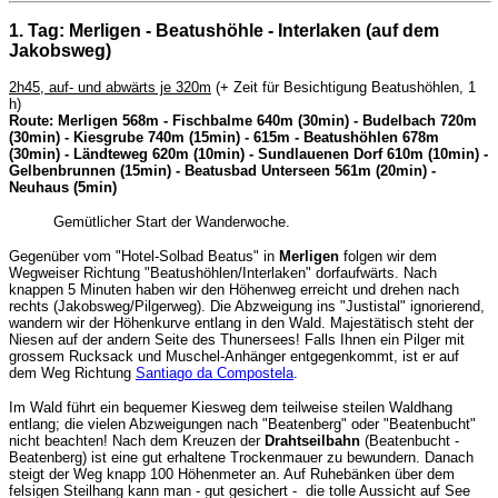
1. Tag: Merligen - Beatushöhle - Interlaken (auf dem
Jakobsweg)
2h45, auf- und abwärts je 320m
(+ Zeit für Besichtigung Beatushöhlen, 1
h)
Route: Merligen 568m - Fischbalme 640m (30min) - Budelbach 720m
(30min) - Kiesgrube 740m (15min) - 615m - Beatushöhlen 678m
(30min) - Ländteweg 620m (10min) - Sundlauenen Dorf 610m (10min) -
Gelbenbrunnen (15min) - Beatusbad Unterseen 561m (20min) -
Neuhaus (5min)
Gemütlicher Start der Wanderwoche.
Gegenüber vom "Hotel-Solbad Beatus" in
Merligen
folgen wir dem
Wegweiser Richtung "Beatushöhlen/Interlaken" dorfaufwärts. Nach
knappen 5 Minuten haben wir den Höhenweg erreicht und drehen nach
rechts (Jakobsweg/Pilgerweg). Die Abzweigung ins "Justistal" ignorierend,
wandern wir der Höhenkurve entlang in den Wald. Majestätisch steht der
Niesen auf der andern Seite des Thunersees! Falls Ihnen ein Pilger mit
grossem Rucksack und Muschel-Anhänger entgegenkommt, ist er auf
dem Weg Richtung
Santiago da Compostela
.
Im Wald führt ein bequemer Kiesweg dem teilweise steilen Waldhang
entlang; die vielen Abzweigungen nach "Beatenberg" oder "Beatenbucht"
nicht beachten! Nach dem Kreuzen der
Drahtseilbahn
(Beatenbucht -
Beatenberg) ist eine gut erhaltene Trockenmauer zu bewundern. Danach
steigt der Weg knapp 100 Höhenmeter an. Auf Ruhebänken über dem
felsigen Steilhang kann man - gut gesichert - die tolle Aussicht auf See