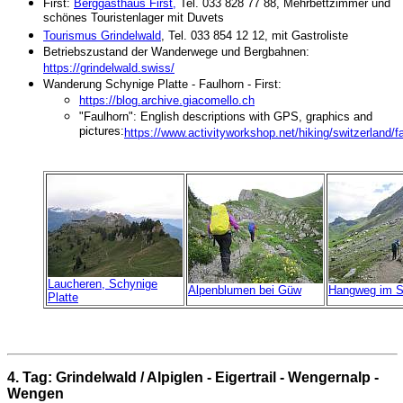
First:
Berggasthaus First,
Tel. 033 828 77 88, Mehrbettzimmer und
schönes Touristenlager mit Duvets
Tourismus Grindelwald
, Tel. 033 854 12 12, mit Gastroliste
Betriebszustand der Wanderwege und Bergbahnen:
https://grindelwald.swiss/
Wanderung Schynige Platte - Faulhorn - First:
https://blog.archive.giacomello.ch
"Faulhorn": English descriptions with GPS, graphics and
pictures:
https://www.activityworkshop.net/hiking/switzerland/f
Laucheren, Schynige
Alpenblumen bei Güw
Hangweg im S
Platte
4. Tag: Grindelwald / Alpiglen - Eigertrail - Wengernalp -
Wengen