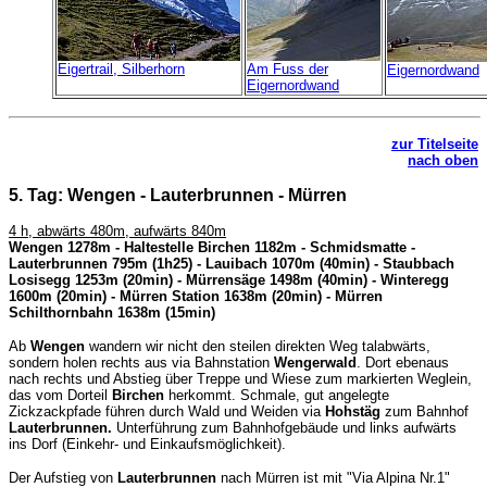
Eigertrail, Silberhorn
Am Fuss der
Eigernordwand
Eigernordwand
zur Titelseite
nach oben
5. Tag: Wengen - Lauterbrunnen - Mürren
4 h, abwärts 480m, aufwärts 840m
Wengen 1278m - Haltestelle Birchen 1182m - Schmidsmatte -
Lauterbrunnen 795m (1h25) - Lauibach 1070m (40min) - Staubbach
Losisegg 1253m (20min) - Mürrensäge 1498m (40min) - Winteregg
1600m (20min) - Mürren Station 1638m (20min) - Mürren
Schilthornbahn 1638m (15min)
Ab
Wengen
wandern wir nicht den steilen direkten Weg talabwärts,
sondern holen rechts aus via Bahnstation
Wengerwald
. Dort ebenaus
nach rechts und Abstieg über Treppe und Wiese zum markierten Weglein,
das vom Dorteil
Birchen
herkommt. Schmale, gut angelegte
Zickzackpfade führen durch Wald und Weiden via
Hohstäg
zum Bahnhof
Lauterbrunnen.
Unterführung zum Bahnhofgebäude und links aufwärts
ins Dorf (Einkehr- und Einkaufsmöglichkeit).
Der Aufstieg von
Lauterbrunnen
nach Mürren ist mit "Via Alpina Nr.1"