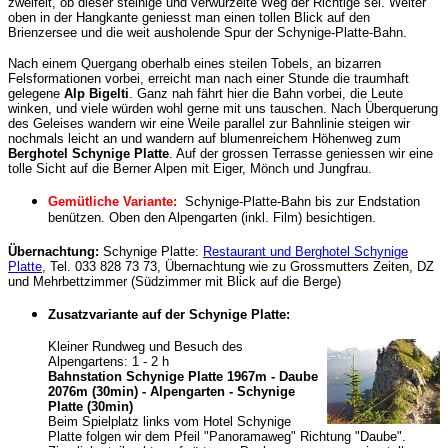
zweifelt, ob dieser steinige und verwurzelte Weg der Richtige sei. Weiter
oben in der Hangkante geniesst man einen tollen Blick auf den
Brienzersee und die weit ausholende Spur der Schynige-Platte-Bahn.
Nach einem Quergang oberhalb eines steilen Tobels, an bizarren
Felsformationen vorbei, erreicht man nach einer Stunde die traumhaft
gelegene
Alp Bigelti
. Ganz nah fährt hier die Bahn vorbei, die Leute
winken, und viele würden wohl gerne mit uns tauschen. Nach Überquerung
des Geleises wandern wir eine Weile parallel zur Bahnlinie steigen wir
nochmals leicht an und wandern auf blumenreichem Höhenweg zum
Berghotel Schynige Platte
. Auf der grossen Terrasse geniessen wir eine
tolle Sicht auf die Berner Alpen mit Eiger, Mönch und Jungfrau.
Gemütliche Variante:
Schynige-Platte-Bahn bis zur Endstation
benützen. Oben den Alpengarten (inkl. Film) besichtigen.
Übernachtung:
Schynige Platte:
Restaurant und Berghotel Schynige
Platte
, Tel. 033 828 73 73, Übernachtung wie zu Grossmutters Zeiten, DZ
und Mehrbettzimmer (Südzimmer mit Blick auf die Berge)
Zusatzvariante auf der Schynige Platte:
Kleiner Rundweg und Besuch des
Alpengartens: 1 - 2 h
Bahnstation Schynige Platte 1967m - Daube
2076m (30min) - Alpengarten - Schynige
Platte (30min)
Beim Spielplatz links vom Hotel Schynige
Platte folgen wir dem Pfeil "Panoramaweg" Richtung "Daube".