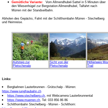
Gemütliche Variante:
Vom Allmendhubel-Sattel in 5 Minuten über
den Wiesenhügel zur Bergstation Allmendhubel, Talfahrt nach
Mürren mit der Standseilbahn.
Abholen des Gepäcks, Fahrt mit der Schilthornbahn Mürren - Stechelberg
und Heimreise.
Aufstieg zur
Sicht von der
Höhenweg Mou
Pletschenalp
Pletschenalp
Trail
Links:
Bergbahnen Lauterbrunnen - Grütschalp - Mürren:
https://www.jungfraubahn.ch
https://www.stechelberg.ch
, mit Webcamera Lauterbrunnental
https://www.muerren.ch
, Tel: 033 856 86 86
Schilthornbahn Stechelberg - Mürren - Schilthorn: