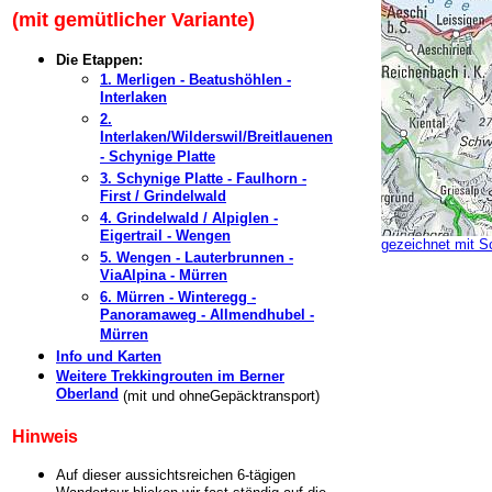
(mit gemütlicher Variante)
Die Etappen:
1. Merligen - Beatushöhlen -
Interlaken
2.
Interlaken/Wilderswil/Breitlauenen
- Schynige Platte
3. Schynige Platte - Faulhorn -
First / Grindelwald
4. Grindelwald / Alpiglen -
Eigertrail - Wengen
gezeichnet mit S
5. Wengen - Lauterbrunnen -
ViaAlpina - Mürren
6. Mürren - Winteregg -
Panoramaweg - Allmendhubel -
Mürren
Info und Karten
Weitere Trekkingrouten im Berner
Oberland
.
(mit und ohne
Gepäcktransport)
Hinweis
Auf dieser aussichtsreichen 6-tägigen