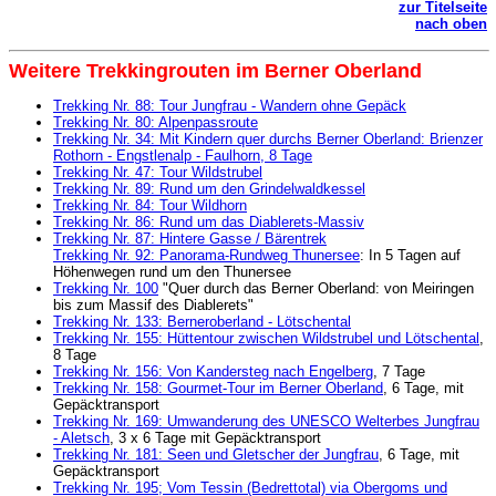
zur Titelseite
nach oben
Weitere Trekkingrouten im Berner Oberland
Trekking Nr. 88: Tour Jungfrau - Wandern ohne Gepäck
Trekking Nr. 80: Alpenpassroute
Trekking Nr. 34: Mit Kindern quer durchs Berner Oberland: Brienzer
Rothorn - Engstlenalp - Faulhorn, 8 Tage
Trekking Nr. 47: Tour Wildstrubel
Trekking Nr. 89: Rund um den Grindelwaldkessel
Trekking Nr. 84: Tour Wildhorn
Trekking Nr. 86: Rund um das Diablerets-Massiv
Trekking Nr. 87: Hintere Gasse / Bärentrek
Trekking Nr. 92: Panorama-Rundweg Thunersee
: In 5 Tagen auf
Höhenwegen rund um den Thunersee
Trekking Nr. 100
"Quer durch das Berner Oberland: von Meiringen
bis zum Massif des Diablerets"
Trekking Nr. 133: Berneroberland - Lötschental
Trekking Nr. 155: Hüttentour zwischen Wildstrubel und Lötschental
,
8 Tage
Trekking Nr. 156: Von Kandersteg nach Engelberg
, 7 Tage
Trekking Nr. 158: Gourmet-Tour im Berner Oberland
, 6 Tage, mit
Gepäcktransport
Trekking Nr. 169: Umwanderung des UNESCO Welterbes Jungfrau
- Aletsch
, 3 x 6 Tage mit Gepäcktransport
Trekking Nr. 181: Seen und Gletscher der Jungfrau
, 6 Tage, mit
Gepäcktransport
Trekking Nr. 195;
Vom Tessin (Bedrettotal) via Obergoms und