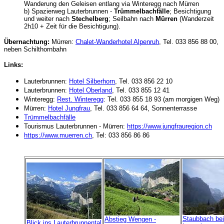
Wanderung den Geleisen entlang via Winteregg nach Mürren
b) Spazierweg Lauterbrunnen -
Trümmelbachfälle
; Besichtigung
und weiter nach
Stechelberg
; Seilbahn nach
Mürren
(Wanderzeit
2h10 + Zeit für die Besichtigung).
Übernachtung:
Mürren:
Chalet-Wanderhotel Alpenruh
, Tel. 033 856 88 00,
neben Schilthornbahn
Links:
Lauterbrunnen:
Hotel Silberhorn
, Tel. 033 856 22 10
Lauterbrunnen:
Hotel Oberland
, Tel. 033 855 12 41
Winteregg:
Rest. Winteregg
: Tel. 033 855 18 93 (am morgigen Weg)
Mürren:
Hotel Jungfrau
, Tel. 033 856 64 64, Sonnenterrasse
Trümmelbachfälle
Tourismus Lauterbrunnen - Mürren:
https://www.jungfrauregion.ch
https://www.muerren.ch
, Tel: 033 856 86 86
Staubbach bei
Abstieg Wengen -
Blick ins Lauterbrunnental