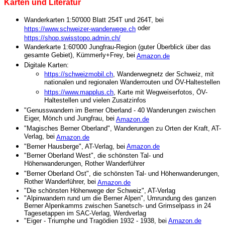
Karten und Literatur
Wanderkarten 1:50'000 Blatt 254T und 264T, bei
oder
https://www.schweizer-wanderwege.ch
https://shop.swisstopo.admin.ch/
Wanderkarte 1:60'000 Jungfrau-Region (guter Überblick über das
gesamte Gebiet), Kümmerly+Frey, bei
Amazon.de
Digitale Karten:
https://schweizmobil.ch
, Wanderwegnetz der Schweiz, mit
nationalen und regionalen Wanderrouten und ÖV-Haltestellen
https://www.mapplus.ch
, Karte
mit Wegweiserfotos, ÖV-
Haltestellen und vielen Zusatzinfos
"Genusswandern im Berner Oberland - 40 Wanderungen zwischen
Eiger, Mönch und Jungfrau, bei
Amazon.de
"Magisches Berner Oberland", Wanderungen zu Orten der Kraft, AT-
Verlag, bei
Amazon.de
"Berner Hausberge", AT-Verlag, bei
Amazon.de
"Berner Oberland West", die schönsten Tal- und
Höhenwanderungen, Rother Wanderführer
"Berner Oberland Ost", die schönsten Tal- und Höhenwanderungen,
Rother Wanderführer, bei
Amazon.de
"Die schönsten Höhenwege der Schweiz", AT-Verlag
"Alpinwandern rund um die Berner Alpen"
,
Umrundung des ganzen
Berner Alpenkamms zwischen Sanetsch- und Grimselpass in 24
Tagesetappen im SAC-Verlag, Werdverlag
"Eiger - Triumphe und Tragödien 1932 - 1938, bei
Amazon.de