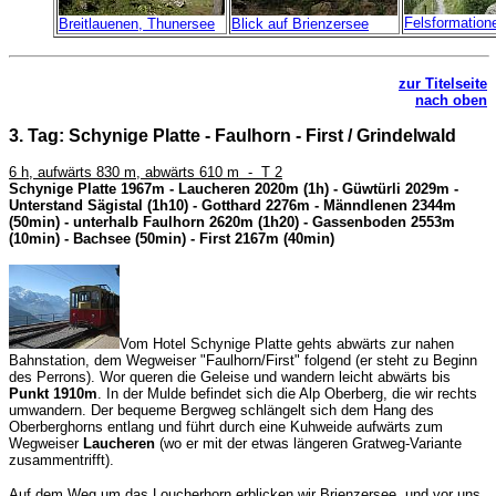
Felsformation
Breitlauenen, Thunersee
Blick auf Brienzersee
zur Titelseite
nach oben
3. Tag: Schynige Platte - Faulhorn - First / Grindelwald
6 h, aufwärts 830 m, abwärts 610 m - T 2
Schynige Platte 1967m - Laucheren 2020m (1h) - Güwtürli 2029m -
Unterstand Sägistal (1h10) - Gotthard 2276m - Männdlenen 2344m
(50min) - unterhalb Faulhorn 2620m (1h20) - Gassenboden 2553m
(10min) - Bachsee (50min) - First 2167m (40min)
Vom Hotel Schynige Platte gehts abwärts zur nahen
Bahnstation, dem Wegweiser "Faulhorn/First" folgend (er steht zu Beginn
des Perrons). Wor queren die Geleise und wandern leicht abwärts bis
Punkt 1910m
. In der Mulde befindet sich die Alp Oberberg, die wir rechts
umwandern. Der bequeme Bergweg schlängelt sich dem Hang des
Oberberghorns entlang und führt durch eine Kuhweide aufwärts zum
Wegweiser
Laucheren
(wo er mit der etwas längeren Gratweg-Variante
zusammentrifft).
Auf dem Weg um das Loucherhorn erblicken wir Brienzersee, und vor uns