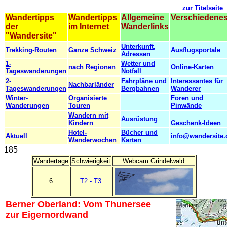
zur Titelseite
Wandertipps
Wandertipps
Allgemeine
Verschiedene
der
im Internet
Wanderlinks
"Wandersite"
Unterkunft,
Trekking-Routen
Ganze Schweiz
Ausflugsportale
Adressen
1-
Wetter und
nach Regionen
Online-Karten
Tageswanderungen
Notfall
2-
Fahrpläne und
Interessantes für
Nachbarländer
Tageswanderungen
Bergbahnen
Wanderer
Winter-
Organisierte
Foren und
Wanderungen
Touren
Pinwände
Wandern mit
Ausrüstung
Kindern
Geschenk-Ideen
Hotel-
Bücher und
Aktuell
info@wandersite.
Wanderwochen
Karten
185
Wandertage
Schwierigkeit
Webcam Grindelwald
6
T2 - T3
Berner Oberland: Vom Thunersee
zur Eigernordwand