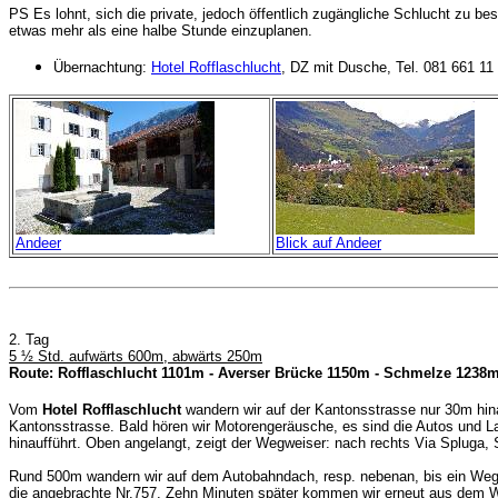
PS Es lohnt, sich die private, jedoch öffentlich zugängliche Schlucht zu b
etwas mehr als eine halbe Stunde einzuplanen.
Übernachtung:
Hotel Rofflaschlucht
, DZ mit Dusche, Tel. 081 661 11
Andeer
Blick auf Andeer
2. Tag
5 ½ Std. aufwärts 600m, abwärts 250m
Route: Rofflaschlucht 1101m - Averser Brücke 1150m - Schmelze 1238m 
Vom
Hotel Rofflaschlucht
wandern wir auf der Kantonsstrasse nur 30m hin
Kantonsstrasse. Bald hören wir Motorengeräusche, es sind die Autos und L
hinaufführt. Oben angelangt, zeigt der Wegweiser: nach rechts Via Spluga,
Rund 500m wandern wir auf dem Autobahndach, resp. nebenan, bis ein Wegwe
die angebrachte Nr.757. Zehn Minuten später kommen wir erneut aus dem Wal