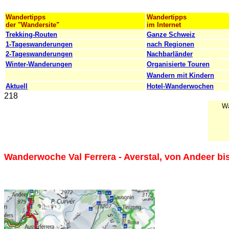
Wandertipps
Wandertipps
der "Wandersite"
im Internet
Trekking-Routen
Ganze Schweiz
1-Tageswanderungen
nach Regionen
2-Tageswanderungen
Nachbarländer
Winter-Wanderungen
Organisierte Touren
Wandern mit Kindern
Aktuell
Hotel-Wanderwochen
218
Wa
Wanderwoche Val Ferrera - Averstal, von Andeer bis