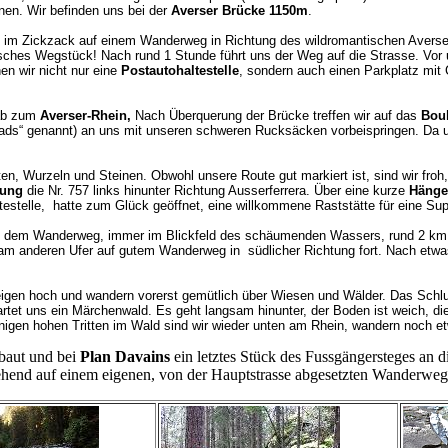
fnen. Wir befinden uns bei der
Averser Brücke 1150m
.
im Zickzack auf einem Wanderweg in Richtung des wildromantischen Averser-R
hes Wegstück! Nach rund 1 Stunde führt uns der Weg auf die Strasse. Vor 
en wir nicht nur eine
Postautohaltestelle
, sondern auch einen Parkplatz mit
nab zum
Averser-Rhein,
Nach Überquerung der Brücke treffen wir auf das
Boul
pads“ genannt) an uns mit unseren schweren Rucksäcken vorbeispringen. Da
n, Wurzeln und Steinen. Obwohl unsere Route gut markiert ist, sind wir fro
zung
die Nr. 757 links hinunter Richtung Ausserferrera. Über eine kurze
Hänge
ltestelle, hatte zum Glück geöffnet, eine willkommene Raststätte für eine S
 auf dem Wanderweg, immer im Blickfeld des schäumenden Wassers, rund 2 km
r am anderen Ufer auf gutem Wanderweg in südlicher Richtung fort. Nach etwa
eigen hoch und wandern vorerst gemütlich über Wiesen und Wälder. Das Schl
artet uns ein Märchenwald. Es geht langsam hinunter, der Boden ist weich, 
inigen hohen Tritten im Wald sind wir wieder unten am Rhein, wandern noch e
baut und bei
Plan Davains
ein letztes Stück des Fussgängersteges an 
gehend auf einem eigenen, von der Hauptstrasse abgesetzten Wanderweg