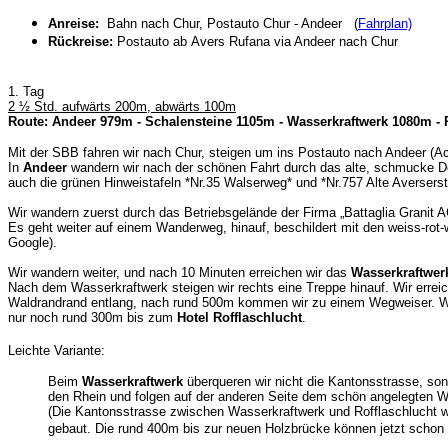
Anreise:
Bahn nach Chur, Postauto Chur - Andeer
(
Fahrplan)
Rückreise:
Postauto ab
Avers Rufana
via Andeer nach Chur
1. Tag
2 ½ Std. aufwärts 200m, abwärts 100m
Route: Andeer 979m - Schalensteine 1105m - Wasserkraftwerk 1080m - 
Mit der SBB fahren wir nach Chur, steigen um ins Postauto nach Andeer (Ac
In
Andeer
wandern wir nach der schönen Fahrt durch das alte, schmucke Do
auch die grünen Hinweistafeln *Nr.35 Walserweg* und *Nr.757 Alte Averserst
Wir wandern zuerst durch das Betriebsgelände der Firma „Battaglia Granit 
Es geht weiter auf einem Wanderweg, hinauf, beschildert mit den weiss-ro
Google).
Wir wandern weiter, und nach 10 Minuten erreichen wir das
Wasserkraftwe
Nach dem Wasserkraftwerk steigen wir rechts eine Treppe hinauf. Wir err
Waldrandrand entlang, nach rund 500m kommen wir zu einem Wegweiser. Wir h
nur noch rund 300m bis zum
Hotel Rofflaschlucht
.
Leichte Variante:
Beim
Wasserkraftwerk
überqueren wir nicht die Kantonsstrasse, son
den Rhein und folgen auf der anderen Seite dem schön angelegten Wan
(Die Kantonsstrasse zwischen Wasserkraftwerk und Rofflaschlucht wi
gebaut. Die rund 400m bis zur neuen Holzbrücke können jetzt schon