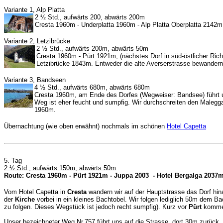
Variante 1, Alp Platta
2 ½ Std., aufwärts 200, abwärts 200m
Cresta 1960m - Underplatta 1960m - Alp Platta Oberplatta 2142m 
Variante 2, Letzibrücke
2 ½ Std., aufwärts 200m, abwärts 50m
Cresta 1960m - Pürt 1921m, (nächstes Dorf in süd-östlicher Ric
Letzibrücke 1843m. Entweder die alte Averserstrasse bewandern
Variante 3, Bandseen
4 ½ Std., aufwärts 680m, abwärts 680m
Cresta 1960m, am Ende des Dorfes (Wegweiser: Bandsee) führt un
Weg ist eher feucht und sumpfig. Wir durchschreiten den Malegg
1960m.
Übernachtung (wie oben erwähnt) nochmals im schönen
Hotel Capetta
5. Tag
2 ½ Std., aufwärts 150m, abwärts 50m
Route: Cresta 1960m - Pürt 1921m - Juppa 2003 - Hotel Bergalga 2037
Vom Hotel Capetta in
Cresta
wandern wir auf der Hauptstrasse das Dorf hin
der
Kirche
vorbei in ein kleines Bachtobel. Wir folgen lediglich 50m dem 
zu folgen. Dieses Wegstück ist jedoch recht sumpfig). Kurz vor
Pürt
kommen
Unser bezeichneter Weg Nr.757 führt uns auf die Strasse, dort 30m zurück, 