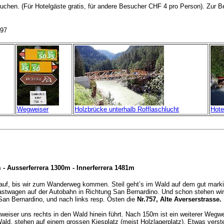
esuchen. (Für Hotelgäste gratis, für andere Besucher CHF 4 pro Person). Zur B
 97
Wegweiser
Holzbrücke unterhalb Rofflaschlucht
Hote
- Ausserferrera 1300m - Innerferrera 1481m
auf, bis wir zum Wanderweg kommen. Steil geht’s im Wald auf dem gut marki
astwagen auf der Autobahn in Richtung San Bernardino. Und schon stehen wir
 San Bernardino, und nach links resp. Osten die
Nr.757, Alte Averserstrasse.
iser uns rechts in den Wald hinein führt. Nach 150m ist ein weiterer Wegwe
d, stehen auf einem grossen Kiesplatz (meist Holzlagerplatz). Etwas verstec