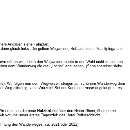
ähere Angaben siehe Fahrplan).
ann gleich links. Die gelben Wegweiser, Rofflaschlucht, Via Spluga und
urve dürfen wir jedoch den Wegweiser rechts in den Wald nicht verpassen.
eben dem Wanderweg die drei „Löcher“ anzusehen. (Schalensteine: siehe
iante). Wir folgen nun dem Wegweiser, steigen auf schönem Wanderweg dem
r Weg glitschig, viele Wurzeln! Bei der Kantonsstrasse angelangt ist es
Wir erreichen die neue
Holzbrücke
über den Hinter-Rhein, überqueren
r vor uns unser erstes Tagesziel: das Hotel Rofflaschlucht.
röffnung des Wanderweges: ca. 2021 oder 2022)