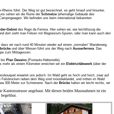
heins führt. Der Weg ist gut bezeichnet, es geht hinauf und hinunter,
uns sehen wir die Ruine der
Schmelze
(ehemalige Gebäude des
 Campingwagen. Wir befinden uns beim international bekannten
der-Gebiet
des Ragn da Ferrera. Hier sehen wir, wie leichtfüssig die
 und dort sieht man Felsen mit Magnesium-Spuren, oder man kann auch den
h, dass wir nach rund 40 Minuten wieder auf einem „normalen“ Wanderweg
brücke
und über Wiesen führt uns der Weg nach
Ausserferrera
. Das
uppe zum Mittagessen.
 bis
Plan Davains
(Postauto-Haltestelle).
s mehr als einem Kilometer erreichen wir ein
Elektrizitätswerk
(über der
ussbouquet erwartet uns jedoch: Im Wald geht es hoch und hoch, zwar auf
die Felsbrocken neben dem Weg sind moosbekleidet, und mitten im Wald
twa 300 Meter zur Schreinerei. Nach der
Brücke
halten wir leicht rechts, wir
die Kantonsstrasse angebaut. Mit diesen beiden Massnahmen ist ein
 begehbar.