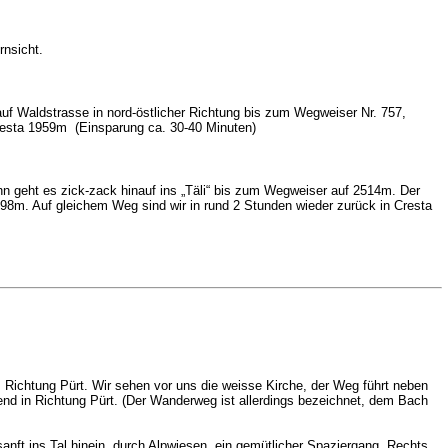
rnsicht.
auf Waldstrasse in nord-östlicher Richtung bis zum Wegweiser Nr. 757,
Cresta 1959m (Einsparung ca. 30-40 Minuten)
n geht es zick-zack hinauf ins „Täli“ bis zum Wegweiser auf 2514m. Der
8m. Auf gleichem Weg sind wir in rund 2 Stunden wieder zurück in Cresta
, Richtung Pürt. Wir sehen vor uns die weisse Kirche, der Weg führt neben
end in Richtung Pürt. (Der Wanderweg ist allerdings bezeichnet, dem Bach
anft ins Tal hinein, durch Alpwiesen, ein gemütlicher Spaziergang. Rechts