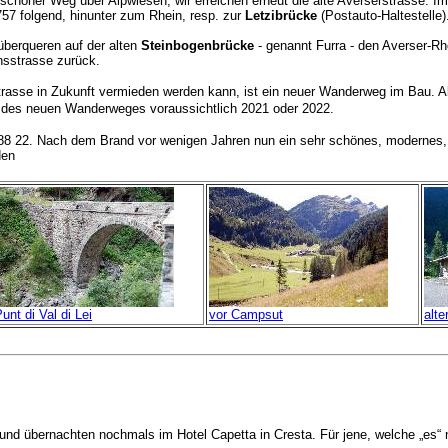
schöner Weg über Alpwiesen, wir erreichen erneut die alte Averserstrasse. I
57 folgend, hinunter zum Rhein, resp. zur
Letzibrücke
(Postauto-Haltestelle)
überqueren auf der alten
Steinbogenbrücke
- genannt Furra - den Averser-Rh
nsstrasse zurück.
rasse in Zukunft vermieden werden kann, ist ein neuer Wanderweg im Bau. 
ng des neuen Wanderweges voraussichtlich 2021 oder 2022.
 88 22.
Nach dem Brand vor wenigen Jahren nun ein sehr schönes, modernes, 
den
unt di Val di Lei
vor Campsut
alte
d übernachten nochmals im Hotel Capetta in Cresta. Für jene, welche „es“ n