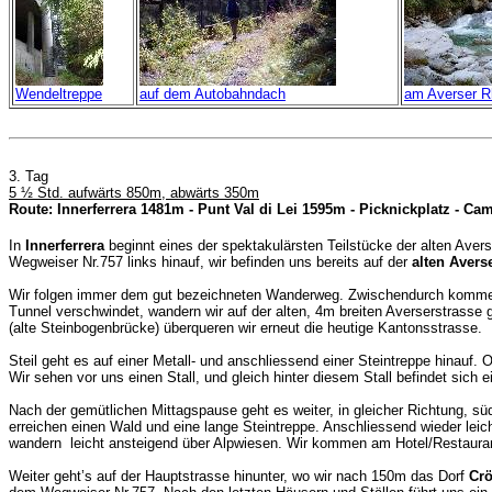
Wendeltreppe
auf dem Autobahndach
am Averser R
3. Tag
5 ½ Std. aufwärts 850m, abwärts 350m
Route: Innerferrera 1481m - Punt Val di Lei 1595m -
Picknickplatz
-
Cam
In
Innerferrera
beginnt eines der spektakulärsten Teilstücke der alten Ave
Wegweiser Nr.757 links hinauf, wir befinden uns bereits auf der
alten Avers
Wir folgen immer dem gut bezeichneten Wanderweg. Zwischendurch kommen w
Tunnel verschwindet, wandern wir auf der alten, 4m breiten Averserstrasse
(alte Steinbogenbrücke) überqueren wir erneut die heutige Kantonsstrasse.
Steil geht es auf einer Metall- und anschliessend einer Steintreppe hinauf. 
Wir sehen vor uns einen Stall, und gleich hinter diesem Stall befindet sich 
Nach der gemütlichen Mittagspause geht es weiter, in gleicher Richtung, süd
erreichen einen Wald und eine lange Steintreppe. Anschliessend wieder lei
wandern leicht ansteigend über Alpwiesen. Wir kommen am Hotel/Restauran
Weiter geht’s auf der Hauptstrasse hinunter, wo wir nach 150m das Dorf
Crö