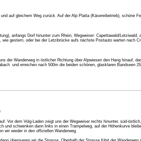
und auf gleichem Weg zurück. Auf der Alp Platta (Käsereibetrieb), schöne Fe
htung), anfangs Dorf hinunter zum Rhein, Wegweiser: Capettawald/Letziwald, 
, wie gestern, oder bei der Letzibrücke aufs nächste Postauto warten nach 
s der Wanderweg in östlicher Richtung über Alpwiesen den Hang hinauf, dan
abach und erreichen nach 500m die beiden schönen, glasklaren Bandseen 259
m
auf. Vor dem Volg-Laden zeigt uns der Wegweiser rechts hinunter, süd-östlich
Bach und schwenken dann links in einen Trampelweg, auf der Höhenkurve bleib
 wir wieder in den offiziellen Wanderweg.
dann überqueren wir die Strasse. Oberhalb der Strasse führt der Wanderweg s