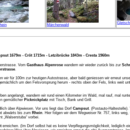
Gletsc
hein
Märchenwald
psut 1679m - Cröt 1715m -
Letzibrücke 1843m -
Cresta 1960m
rserstrasse. Vom
Gasthaus Alpenrose
wandern wir wieder zurück bis zur
Schr
erstrasse
.
ir für 100m zur heutigen Autostrasse, aber bald geniessen wir erneut uns
 gemächlich um den Felsvorsprung herum - rechts oben der Fels, links weit u
Oben angelangt, wandern wir rund einen Kilometer im Wald, mal rauf, mal runter
ein gemütlicher
Picknickplatz
mit Tisch, Bank und Grill.
lich über Alpwiesen. Vor uns liegt das Dorf
Campsut
. (Postauto-Haltestelle)
cht abwärts bis zum
Rhein
. Hier folgen wir dem Wegweiser Nr. 757, links weg,
t „Walserstuba“ vorbei.
t
erreichen. (Im Dorf selbst hat es keine Verpflegungsmöglichkeit, lediglich ei