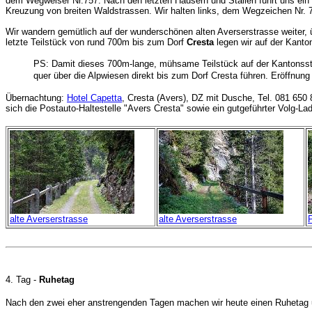
dem Wegweiser Nr.757. Nach den letzten Häusern und Ställen führt uns ein 
Kreuzung von breiten Waldstrassen. Wir halten links, dem Wegzeichen Nr. 7
Wir wandern gemütlich auf der wunderschönen alten Averserstrasse weiter, 
letzte Teilstück von rund 700m bis zum Dorf
Cresta
legen wir auf der Kanto
PS: Damit dieses 700m-lange, mühsame Teilstück auf der Kantonsst
quer über die Alpwiesen direkt bis zum Dorf Cresta führen. Eröffnu
Übernachtung:
Hotel Capetta
, Cresta (Avers), DZ mit Dusche, Tel. 081 650
sich die Postauto-Haltestelle "Avers Cresta" sowie ein gutgeführter Volg-La
alte Averserstrasse
alte Averserstrasse
P
4. Tag -
Ruhetag
Nach den zwei eher anstrengenden Tagen machen wir heute einen Ruhetag un