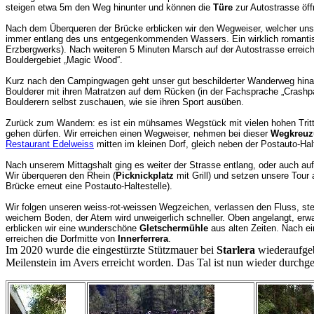
steigen etwa 5m den Weg hinunter und können die
Türe
zur Autostrasse öf
Nach dem Überqueren der Brücke erblicken wir den Wegweiser, welcher uns 
immer entlang des uns entgegenkommenden Wassers. Ein wirklich romantisc
Erzbergwerks). Nach weiteren 5 Minuten Marsch auf der Autostrasse erreich
Bouldergebiet „Magic Wood“.
Kurz nach den Campingwagen geht unser gut beschilderter Wanderweg hi
Boulderer mit ihren Matratzen auf dem Rücken (in der Fachsprache „Crash
Boulderern selbst zuschauen, wie sie ihren Sport ausüben.
Zurück zum Wandern: es ist ein mühsames Wegstück mit vielen hohen Tritte
gehen dürfen. Wir erreichen einen Wegweiser, nehmen bei dieser
Wegkreu
Restaurant Edelweiss
mitten im kleinen Dorf, gleich neben der Postauto-Ha
Nach unserem Mittagshalt ging es weiter der Strasse entlang, oder auch
Wir überqueren den Rhein (
Picknickplatz
mit Grill) und setzen unsere Tou
Brücke erneut eine Postauto-Haltestelle).
Wir folgen unseren weiss-rot-weissen Wegzeichen, verlassen den Fluss, st
weichem Boden, der Atem wird unweigerlich schneller. Oben angelangt, erw
erblicken wir eine wunderschöne
Gletschermühle
aus alten Zeiten. Nach e
erreichen die Dorfmitte von
Innerferrera
.
Im 2020 wurde die eingestürzte Stützmauer bei
Starlera
wiederaufge
Meilenstein im Avers erreicht worden. Das Tal ist nun wieder durch