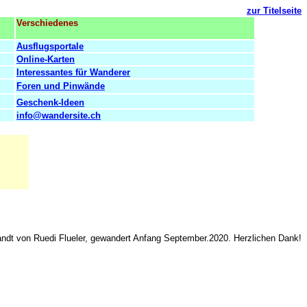
zur Titelseite
Verschiedenes
Ausflugsportale
Online-Karten
Interessantes für Wanderer
Foren und Pinwände
Geschenk-Ideen
info@wandersite.ch
andt von
Ruedi Flueler, gewandert
Anfang September.2020. Herzlichen Dank!