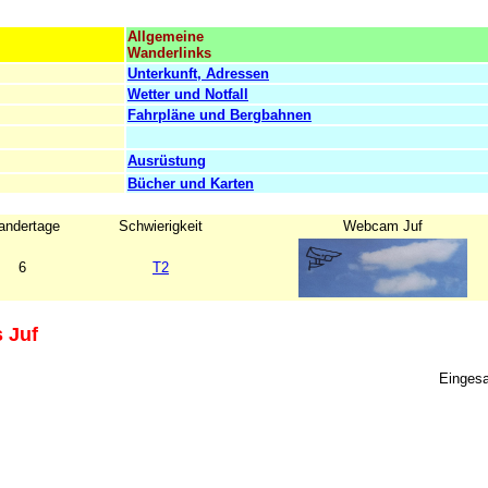
Allgemeine
Wanderlinks
Unterkunft, Adressen
Wetter und Notfall
Fahrpläne und Bergbahnen
Ausrüstung
Bücher und Karten
ndertage
Schwierigkeit
Webcam Juf
6
T2
 Juf
Einges