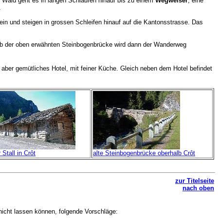
m Wald geht es in langen Schlaufen hinauf bis zu einem
Wegweiser
, eine
.
ein und steigen in grossen Schleifen hinauf auf die Kantonsstrasse. Das
Ab der oben erwähnten Steinbogenbrücke wird dann der Wanderweg
aber gemütliches Hotel, mit feiner Küche.
Gleich neben dem Hotel befindet
r Stall in Crôt
alte Steinbogenbrücke oberhalb Crôt
zur Titelseite
nach oben
icht lassen können, folgende Vorschläge: