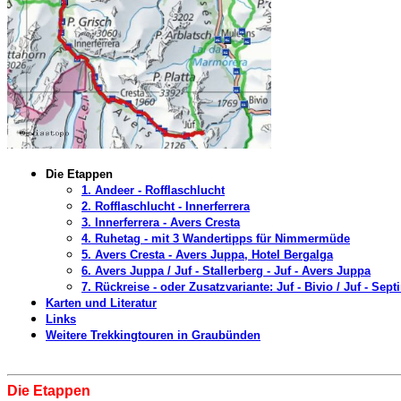
Die Etappen
1. Andeer - Rofflaschlucht
2. Rofflaschlucht - Innerferrera
3. Innerferrera - Avers Cresta
4. Ruhetag - mit 3 Wandertipps für Nimmermüde
5.
Avers Cresta - Avers Juppa, Hotel Bergalga
6. Avers Juppa / Juf - Stallerberg - Juf - Avers Juppa
7. Rückreise - oder Zusatzvariante: Juf - Bivio / Juf - Sep
Karten und Literatur
Links
Weitere Trekkingtouren in Graubünden
Die Etappen