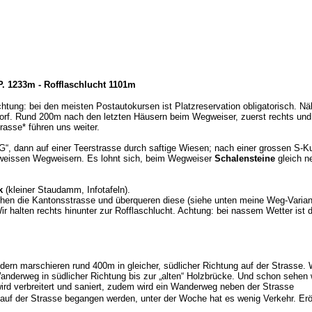
P. 1233m - Rofflaschlucht 1101m
htung: bei den meisten Postautokursen ist Platzreservation obligatorisch. N
rf. Rund 200m nach den letzten Häusern beim Wegweiser, zuerst rechts und d
rasse* führen uns weiter.
AG“, dann auf einer Teerstrasse durch saftige Wiesen; nach einer grossen S-K
t-weissen Wegweisern. Es lohnt sich, beim Wegweiser
Schalensteine
gleich n
rk
(kleiner Staudamm, Infotafeln).
eichen die Kantonsstrasse und überqueren diese (siehe unten meine Weg-Var
alten rechts hinunter zur Rofflaschlucht. Achtung: bei nassem Wetter ist de
dern marschieren rund 400m in gleicher, südlicher Richtung auf der Strasse. 
derweg in südlicher Richtung bis zur „alten“ Holzbrücke. Und schon sehen wi
rd verbreitert und saniert, zudem wird ein Wanderweg neben der Strasse
 auf der Strasse begangen werden, unter der Woche hat es wenig Verkehr. E